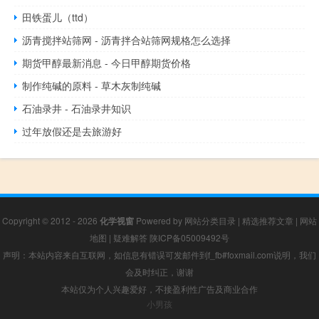
田铁蛋儿（ttd）
沥青搅拌站筛网 - 沥青拌合站筛网规格怎么选择
期货甲醇最新消息 - 今日甲醇期货价格
制作纯碱的原料 - 草木灰制纯碱
石油录井 - 石油录井知识
过年放假还是去旅游好
Copyright © 2012 - 2026
化学视窗
Powered by
网站分类目录
|
精选推荐文章
|
网站
地图
|
疑难解答
陕ICP备05009492号
声明：本站内容来自互联网，如信息有错误可发邮件到f_fb#foxmail.com说明，我们
会及时纠正，谢谢
本站仅为个人兴趣爱好，不接盈利性广告及商业合作
小男孩