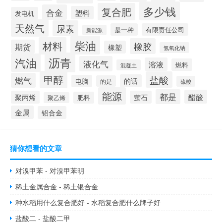
多少钱
复合肥
合金
塑料
发电机
天然气
尿素
是一种
有限责任公司
新能源
柴油
材料
橡胶
期货
橡塑
氢氧化钠
沥青
汽油
液化气
溶液
燃料
混凝土
甲醇
盐酸
燃气
的话
电脑
的是
硫酸
能源
都是
醋酸
聚丙烯
萤石
肥料
聚乙烯
金属
铝合金
猜你想看的文章
对溴甲苯 - 对溴甲苯明
稀土金属合金 - 稀土银合金
种水稻用什么复合肥好 - 水稻复合肥什么牌子好
盐酸二 - 盐酸二甲