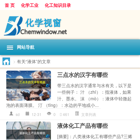
首 页
化学工业
化工知识目录
网站导航
>
有关“液体”的文章
三点水的汉字有哪些
带三点水的汉字通常与水有关，以下是
一些例子： 汁 （zhī）：指液体，如果
汁、墨水。 沫 （mò）：液体中轻微起
泡的表面薄膜。 汀 （tīng）：水边的平地或小...
sd
12-31
0
461
文章列表
液体化工产品有哪些
[摘要]：八类液体化工有哪些产品?三烯