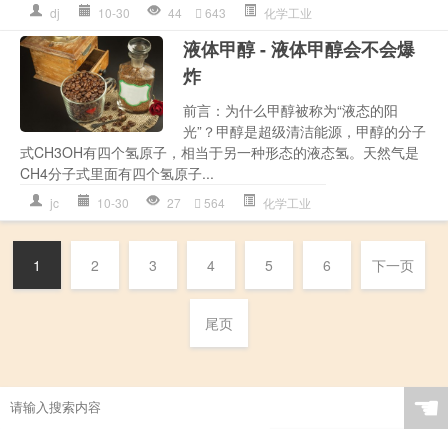
dj
10-30
44
643
化学工业
液体甲醇 - 液体甲醇会不会爆
炸
前言：为什么甲醇被称为“液态的阳
光”？甲醇是超级清洁能源，甲醇的分子
式CH3OH有四个氢原子，相当于另一种形态的液态氢。天然气是
CH4分子式里面有四个氢原子...
jc
10-30
27
564
化学工业
1
2
3
4
5
6
下一页
尾页
☚