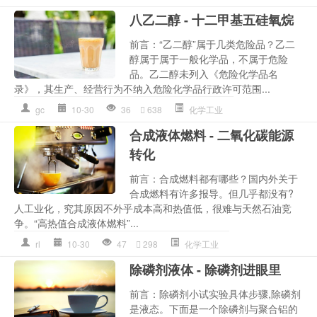
八乙二醇 - 十二甲基五硅氧烷
前言：“乙二醇”属于几类危险品？乙二
醇属于属于一般化学品，不属于危险
品。乙二醇未列入《危险化学品名
录》，其生产、经营行为不纳入危险化学品行政许可范围...
gc
10-30
36
638
化学工业
合成液体燃料 - 二氧化碳能源
转化
前言：合成燃料都有哪些？国内外关于
合成燃料有许多报导。但几乎都没有?
人工业化，究其原因不外乎成本高和热值低，很难与天然石油竞
争。“高热值合成液体燃料”...
rl
10-30
47
298
化学工业
除磷剂液体 - 除磷剂进眼里
前言：除磷剂小试实验具体步骤,除磷剂
是液态。下面是一个除磷剂与聚合铝的