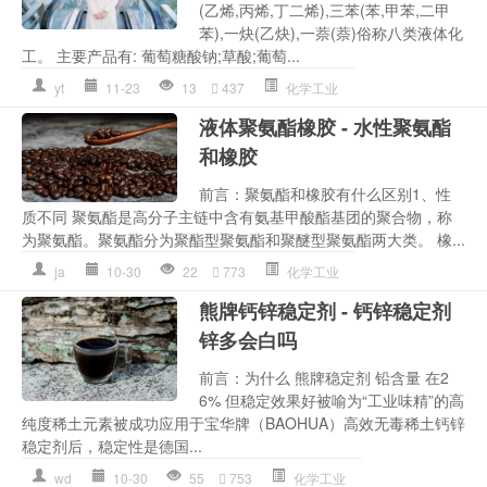
(乙烯,丙烯,丁二烯),三苯(苯,甲苯,二甲
苯),一炔(乙炔),一萘(萘)俗称八类液体化
工。 主要产品有: 葡萄糖酸钠;草酸;葡萄...
yt
11-23
13
437
化学工业
液体聚氨酯橡胶 - 水性聚氨酯
和橡胶
前言：聚氨酯和橡胶有什么区别1、性
质不同 聚氨酯是高分子主链中含有氨基甲酸酯基团的聚合物，称
为聚氨酯。聚氨酯分为聚酯型聚氨酯和聚醚型聚氨酯两大类。 橡...
ja
10-30
22
773
化学工业
熊牌钙锌稳定剂 - 钙锌稳定剂
锌多会白吗
前言：为什么 熊牌稳定剂 铅含量 在2
6% 但稳定效果好被喻为“工业味精”的高
纯度稀土元素被成功应用于宝华牌（BAOHUA）高效无毒稀土钙锌
稳定剂后，稳定性是德国...
wd
10-30
55
753
化学工业