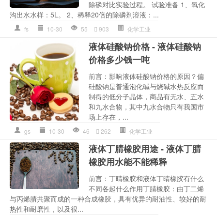
除磷对比实验过程。 试验准备 1、氧化
沟出水水样：5L。 2、稀释20倍的除磷剂溶液：...
fs
10-30
55
903
化学工业
液体硅酸钠价格 - 液体硅酸钠
价格多少钱一吨
前言：影响液体硅酸钠价格的原因？偏
硅酸钠是普通泡化碱与烧碱水热反应而
制得的低分子晶体，商品有无水、五水
和九水合物，其中九水合物只有我国市
场上存在，...
gs
10-30
46
262
化学工业
液体丁腈橡胶用途 - 液体丁腈
橡胶用水能不能稀释
前言：丁晴橡胶和液体丁晴橡胶有什么
不同各起什么作用丁腈橡胶：由丁二烯
与丙烯腈共聚而成的一种合成橡胶，具有优异的耐油性、较好的耐
热性和耐磨性，以及很...