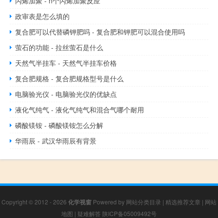
丙烯加聚 - n个丙烯加聚反应
政审表是怎么填的
复合肥可以代替磷钾肥吗 - 复合肥和钾肥可以混合使用吗
萤石的功能 - 拉丝萤石是什么
天然气半挂车 - 天然气半挂车价格
复合肥规格 - 复合肥规格型号是什么
电脑验光仪 - 电脑验光仪的优缺点
液化气纯气 - 液化气纯气和混合气哪个耐用
磷酸镁铵 - 磷酸镁铵怎么分解
华雨辰 - 武汉华雨辰有背景
Copyright © 2012 - 2026
化学视窗
Powered by
网站分类目录
|
精选推荐文章
|
网站
地图
|
疑难解答
陕ICP备05009492号