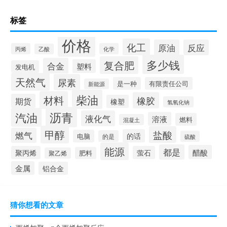
标签
价格
化工
原油
反应
丙烯
化学
乙酸
多少钱
复合肥
合金
塑料
发电机
天然气
尿素
是一种
有限责任公司
新能源
柴油
材料
橡胶
期货
橡塑
氢氧化钠
沥青
汽油
液化气
溶液
燃料
混凝土
甲醇
盐酸
燃气
的话
电脑
的是
硫酸
能源
都是
醋酸
聚丙烯
萤石
肥料
聚乙烯
金属
铝合金
猜你想看的文章