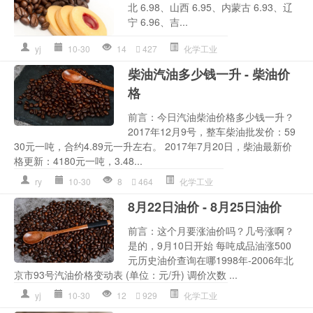
北 6.98、山西 6.95、内蒙古 6.93、辽
宁 6.96、吉...
yj
10-30
14
427
化学工业
柴油汽油多少钱一升 - 柴油价
格
前言：今日汽油柴油价格多少钱一升？
2017年12月9号，整车柴油批发价：59
30元一吨，合约4.89元一升左右。 2017年7月20日，柴油最新价
格更新：4180元一吨，3.48...
ry
10-30
8
464
化学工业
8月22日油价 - 8月25日油价
前言：这个月要涨油价吗？几号涨啊？
是的，9月10日开始 每吨成品油涨500
元历史油价查询在哪1998年-2006年北
京市93号汽油价格变动表 (单位：元/升) 调价次数 ...
yj
10-30
12
929
化学工业