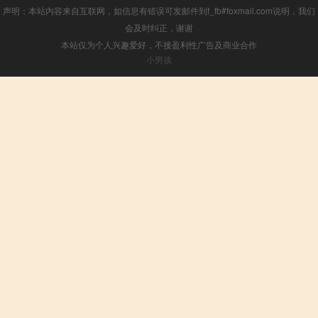
声明：本站内容来自互联网，如信息有错误可发邮件到f_fb#foxmail.com说明，我们
会及时纠正，谢谢
本站仅为个人兴趣爱好，不接盈利性广告及商业合作
小男孩