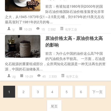
前言：有谁知道1980年到2000年的国
际石油价格国际石油价格涨落变化非常
之大，从1945-1973年仅1～2.5美元/桶，到1979年的15美元左右
最高涨到了1981年的2月的每...
ly
10-29
15
592
化学工业
原油价格太高 - 原油价格太高
的影响
前言：为什么中国的油价这么高?中国
的汽油税负水平较高。 一方面，石油是
化石能源的重要组成部分，众所周知化石能源是一种无法再生的资
源，中国的石油储备其...
zg
10-29
45
333
化学工业
1
2
3
4
5
6
下一页
尾页