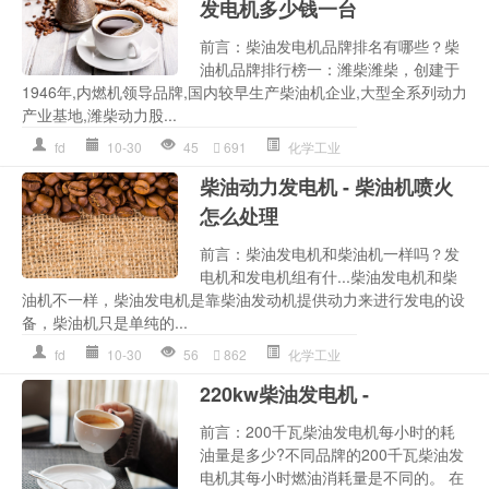
发电机多少钱一台
前言：柴油发电机品牌排名有哪些？柴
油机品牌排行榜一：潍柴潍柴，创建于
1946年,内燃机领导品牌,国内较早生产柴油机企业,大型全系列动力
产业基地,潍柴动力股...
fd
10-30
45
691
化学工业
柴油动力发电机 - 柴油机喷火
怎么处理
前言：柴油发电机和柴油机一样吗？发
电机和发电机组有什...柴油发电机和柴
油机不一样，柴油发电机是靠柴油发动机提供动力来进行发电的设
备，柴油机只是单纯的...
fd
10-30
56
862
化学工业
220kw柴油发电机 -
前言：200千瓦柴油发电机每小时的耗
油量是多少?不同品牌的200千瓦柴油发
电机其每小时燃油消耗量是不同的。 在