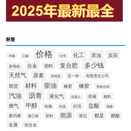
标签
价格
化工
原油
反应
丙烯
化学
乙酸
多少钱
复合肥
合金
塑料
发电机
天然气
尿素
是一种
有限责任公司
新能源
柴油
材料
橡胶
期货
橡塑
氢氧化钠
沥青
汽油
液化气
溶液
燃料
混凝土
甲醇
盐酸
燃气
的话
电脑
的是
硫酸
能源
都是
醋酸
聚丙烯
萤石
肥料
聚乙烯
金属
铝合金