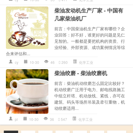
柴油发动机生产厂家 - 中国有
几家柴油机厂
前言：中国柴油机生产厂家有哪些？企
业回答：好不好，谁更好的问题是见仁
见智的。一般都是要把机构的资质、行
业经验、外部资源、成功案例情况等综
合来评估和...
cy
10-30
46
260
化学工业
柴油绞磨 - 柴油绞磨机
前言：柴油机动绞磨怎么固定比较好？
机动绞磨广泛用于电力、邮电线路施工
中组立杆塔、机动放线、紧线，亦可在
建筑、码头等场所吊装及牵引重物，机
动绞磨适用...
pl
10-30
36
547
化学工业