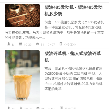
柴油485发动机 - 柴油485发动
机多少钱
前言：485柴油机是多大马力485发动机
是一种柴油发动机，常见的485发动机
马力在45匹左右。马力可以换算成功率，功率是发动机的一个重要
的性能参数，功率表示一...
fd
10-30
54
407
化学工业
柴油碎草机 - 拖人式柴油碎草
机
前言：柴油机和铡草机铡草机最高转速
为2800是最小型的 二级电机 中型、大
型转速可没那么高 用的四级电机 1480
r/min 机器越大转速越低 20马力柴油机
匹配的铡草...
cy
10-30
35
417
化学工业