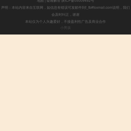
地图
|
疑难解答
陕ICP备05009492号
声明：本站内容来自互联网，如信息有错误可发邮件到f_fb#foxmail.com说明，我们
会及时纠正，谢谢
本站仅为个人兴趣爱好，不接盈利性广告及商业合作
小男孩