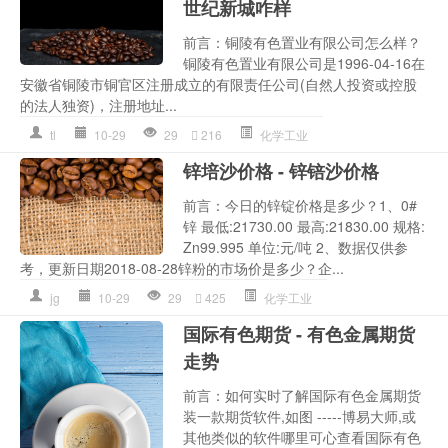
世纪新城咋样
前言：铜陵有色置业有限公司怎么样？
铜陵有色置业有限公司是1996-04-16在
安徽省铜陵市铜官区注册成立的有限责任公司(自然人投资或控股
的法人独资)，注册地址...
tl
10-29
29
216
化学工业
锌培沙价格 - 锌锫沙价格
前言：今日的锌锭价格是多少？1、0#
锌 最低:21730.00 最高:21830.00 规格:
Zn99.995 单位:元/吨 2、数据仅供参
考，更新日期2018-08-28锌粉的市场价是多少？企...
jg
10-29
29
425
化学工业
国际有色期货 - 有色金属期货
走势
前言：如何实时了解国际有色金属期货
装一款期货软件,如图 -----博易大师,或
其他类似的软件哪里可心查看国际有色