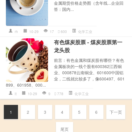
金属期货价格走势图（含年线...企业回
答：国内...
rh
10-29
17
600
化学工业
有色煤炭股票 - 煤炭股票第一
龙头股
前言：有色金属和煤炭股有哪些？有色
金属板块的一线个股有600362江西铜
业、000878云南铜业、601600中国铝
业，二线就比较多了，像600497、601
899、601958、000...
lt
10-29
9
778
化学工业
1
2
3
4
5
6
下一页
尾页