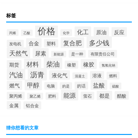
标签
价格
化工
原油
反应
丙烯
化学
乙酸
多少钱
复合肥
合金
塑料
发电机
天然气
尿素
是一种
有限责任公司
新能源
柴油
材料
橡胶
期货
橡塑
氢氧化钠
沥青
汽油
液化气
溶液
燃料
混凝土
甲醇
盐酸
燃气
的话
电脑
的是
硫酸
能源
都是
醋酸
聚丙烯
萤石
肥料
聚乙烯
金属
铝合金
猜你想看的文章