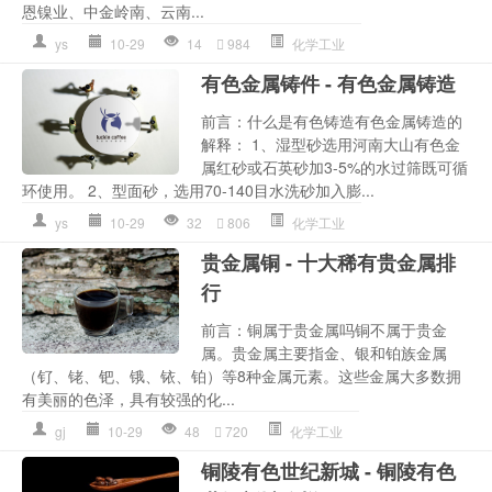
恩镍业、中金岭南、云南...
ys
10-29
14
984
化学工业
有色金属铸件 - 有色金属铸造
前言：什么是有色铸造有色金属铸造的
解释： 1、湿型砂选用河南大山有色金
属红砂或石英砂加3-5%的水过筛既可循
环使用。 2、型面砂，选用70-140目水洗砂加入膨...
ys
10-29
32
806
化学工业
贵金属铜 - 十大稀有贵金属排
行
前言：铜属于贵金属吗铜不属于贵金
属。贵金属主要指金、银和铂族金属
（钌、铑、钯、锇、铱、铂）等8种金属元素。这些金属大多数拥
有美丽的色泽，具有较强的化...
gj
10-29
48
720
化学工业
铜陵有色世纪新城 - 铜陵有色