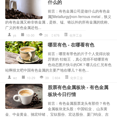
什么的
前言：有色金属公司是做什么的有色金
属[Metallurgy]non-ferrous metal，狭义
的有色金属又称非铁金属，是铁、锰、铬以外的所有金属的统称。
广义的有色金属还包...
ys
10-30
26
676
化学工业
哪里有色 - 在哪看有色
前言：哪里有带色的片子个人觉得比较
厉害的 牡蛎王 ，真心觉得不错哪里有
色动态图片快斗的OK？哪儿位仁兄有色
站啊很太吧中国有色金属的主要产地在哪儿？有色...
wz
10-29
39
604
化学工业
股票有色金属板块 - 有色金属
板块今日行情
前言：有色金属股票龙头有那些？有色
金属板块龙头股：中国铝业 、山东黄
金、中金黄金、驰宏锌锗 、宝钛股份、宏达股份、厦门钨业、吉