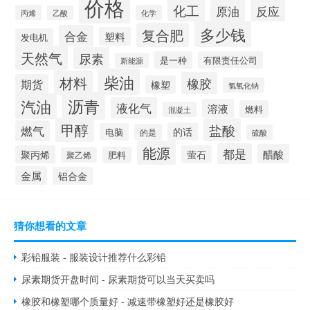
价格
化工
原油
反应
丙烯
化学
乙酸
多少钱
复合肥
合金
塑料
发电机
天然气
尿素
是一种
有限责任公司
新能源
柴油
材料
橡胶
期货
橡塑
氢氧化钠
沥青
汽油
液化气
溶液
燃料
混凝土
甲醇
盐酸
燃气
的话
电脑
的是
硫酸
能源
都是
醋酸
聚丙烯
萤石
肥料
聚乙烯
金属
铝合金
猜你想看的文章
彩铅服装 - 服装设计推荐什么彩铅
尿素期货开盘时间 - 尿素期货可以当天买卖吗
橡胶和橡塑哪个质量好 - 减速带橡塑好还是橡胶好