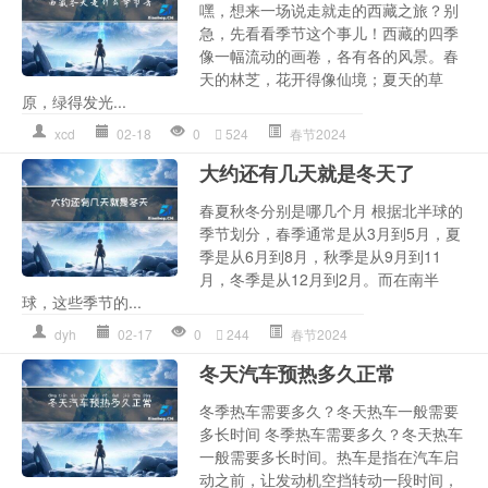
嘿，想来一场说走就走的西藏之旅？别
急，先看看季节这个事儿！西藏的四季
像一幅流动的画卷，各有各的风景。春
天的林芝，花开得像仙境；夏天的草
原，绿得发光...
xcd
02-18
0
524
春节2024
大约还有几天就是冬天了
春夏秋冬分别是哪几个月 根据北半球的
季节划分，春季通常是从3月到5月，夏
季是从6月到8月，秋季是从9月到11
月，冬季是从12月到2月。而在南半
球，这些季节的...
dyh
02-17
0
244
春节2024
冬天汽车预热多久正常
冬季热车需要多久？冬天热车一般需要
多长时间 冬季热车需要多久？冬天热车
一般需要多长时间。热车是指在汽车启
动之前，让发动机空挡转动一段时间，