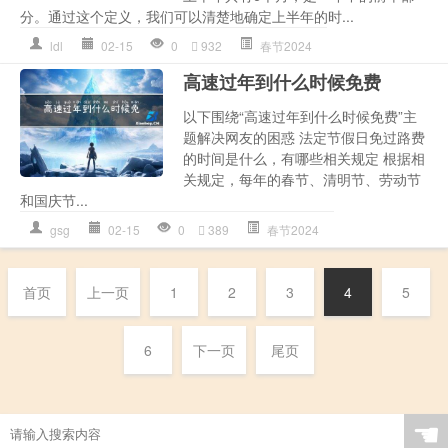
分。通过这个定义，我们可以清楚地确定上半年的时...
ldl
02-15
0
932
春节2024
高速过年到什么时候免费
以下围绕“高速过年到什么时候免费”主
题解决网友的困惑 法定节假日免过路费
的时间是什么，有哪些相关规定 根据相
关规定，每年的春节、清明节、劳动节
和国庆节...
gsg
02-15
0
389
春节2024
首页
上一页
1
2
3
4
5
6
下一页
尾页
☚