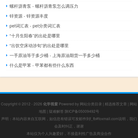
螺杆沥青泵 - 螺杆沥青泵怎么调压力
锌资源 - 锌资源丰度
pet词汇表 - pet分类词汇表
“十月生阳春”的出处是哪里
“出饮空床动涉旬”的出处是哪里
一手原油等于多少桶 - 上海原油期货一手多少桶
什么是甲苯 - 甲苯都有些什么东西
Copyright © 2012 - 2026
化学视窗
Powered by
网站分类目录
|
精选推荐文章
|
网站
地图
|
疑难解答
陕ICP备05009492号
声明：本站内容来自互联网，如信息有错误可发邮件到f_fb#foxmail.com说明，我们
会及时纠正，谢谢
本站仅为个人兴趣爱好，不接盈利性广告及商业合作