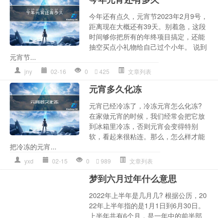
今年还有点久，元宵节2023年2月9号，
距离现在大概还有39天。别着急，这段
时间够你把所有的年终项目搞定，还能
抽空买点小礼物给自己过个小年。 说到
元宵节...
jny
02-16
0
425
文章列表
元宵多久化冻
元宵已经冷冻了，冷冻元宵怎么化冻?
在家做元宵的时候，我们经常会把它放
到冰箱里冷冻，否则元宵会变得特别
软，看起来很粘连。那么，怎么样才能
把冷冻的元宵...
yxd
02-15
0
989
文章列表
梦到六月过年什么意思
2022年上半年是几月几? 根据公历，20
22年上半年指的是1月1日到6月30日。
上半年共有6个月，是一年中的前半部