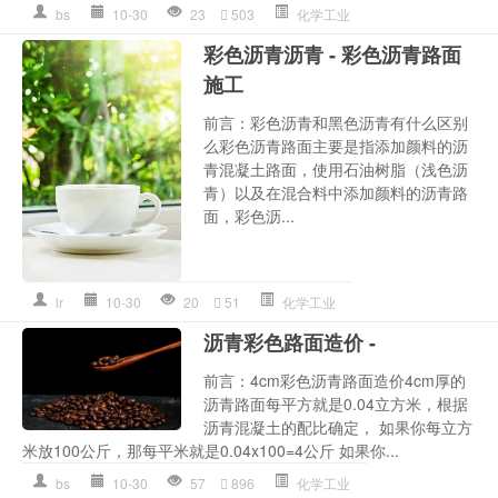
bs
10-30
23
503
化学工业
彩色沥青沥青 - 彩色沥青路面
施工
前言：彩色沥青和黑色沥青有什么区别
么彩色沥青路面主要是指添加颜料的沥
青混凝土路面，使用石油树脂（浅色沥
青）以及在混合料中添加颜料的沥青路
面，彩色沥...
lr
10-30
20
51
化学工业
沥青彩色路面造价 -
前言：4cm彩色沥青路面造价4cm厚的
沥青路面每平方就是0.04立方米，根据
沥青混凝土的配比确定， 如果你每立方
米放100公斤，那每平米就是0.04x100=4公斤 如果你...
bs
10-30
57
896
化学工业