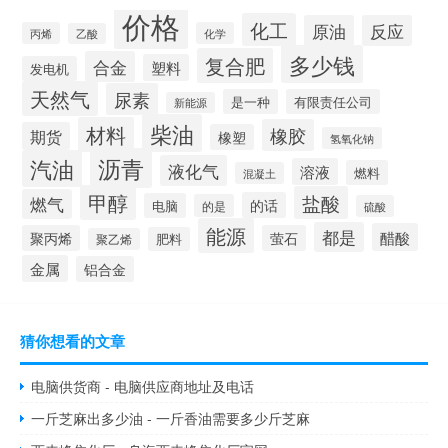
价格
化工
原油
反应
丙烯
化学
乙酸
多少钱
复合肥
合金
塑料
发电机
天然气
尿素
是一种
有限责任公司
新能源
柴油
材料
橡胶
期货
橡塑
氢氧化钠
沥青
汽油
液化气
溶液
燃料
混凝土
甲醇
盐酸
燃气
的话
电脑
的是
硫酸
能源
都是
醋酸
聚丙烯
萤石
肥料
聚乙烯
金属
铝合金
猜你想看的文章
电脑供货商 - 电脑供应商地址及电话
一斤芝麻出多少油 - 一斤香油需要多少斤芝麻