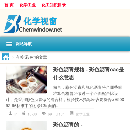
首 页
化学工业
化工知识目录
网站导航
>
有关“彩色”的文章
彩色沥青规格 - 彩色沥青cac是
什么意思
前言：彩色沥青和脱色沥青符合哪些标
准算合格曾经做过一个路面配合比设
计，是采用彩色沥青做的混合料，检验技术指标应该要符合GB500
92-96标准中的附录C里面的...
lr
10-30
69
104
化学工业
彩色沥青的 -