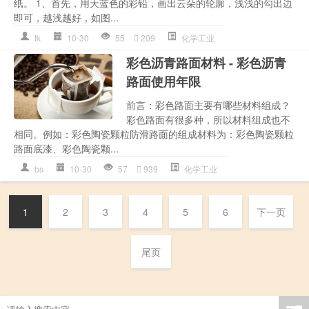
纸。 1、首先，用天蓝色的彩铅，画出云朵的轮廓，浅浅的勾出边
即可，越浅越好，如图...
tk
10-30
55
209
化学工业
彩色沥青路面材料 - 彩色沥青
路面使用年限
前言：彩色路面主要有哪些材料组成？
彩色路面有很多种，所以材料组成也不
相同。例如：彩色陶瓷颗粒防滑路面的组成材料为：彩色陶瓷颗粒
路面底漆、彩色陶瓷颗...
bs
10-30
57
939
化学工业
1
2
3
4
5
6
下一页
尾页