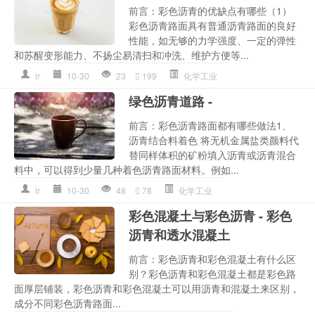
前言：彩色沥青的优缺点有哪些（1）
彩色沥青路面具有普通沥青路面的良好
性能，如无够的力学强度、一定的弹性
和苏醒变形能力、不扬尘易清扫和冲洗、维护方便等...
lr
10-30
23
199
化学工业
绿色沥青道路 -
前言：彩色沥青路面都有哪些做法1、
沥青结合料着色 将无机金属盐类颜料代
替同样体积的矿粉填入沥青或沥青混合
料中，可以得到少量几种着色沥青路面材料。例如...
lr
10-30
48
78
化学工业
彩色混凝土与彩色沥青 - 彩色
沥青和透水混凝土
前言：彩色沥青和彩色混凝土有什么区
别？彩色沥青和彩色混凝土都是彩色路
面厚层铺装，彩色沥青和彩色混凝土可以用沥青和混凝土来区别，
成分不同彩色沥青路面...