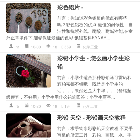
彩色铝片 -
前言：你知道彩色铝板的优点有哪些
吗？彩色铝板的优点:最佳的耐候性、自
洁性和抗紫外线、耐酸、耐碱性能,在室
外正常条件下,能够保证最佳的色彩,氟碳基料KYNAR...
nr
10-30
18
559
化学工业
彩铅小学生 - 怎么画小学生彩
铅
前言：小学生适合那种彩铅马可雷诺和
辉柏嘉都不错哦，既然是小学生的
话，，，果然还是大中华，，（价格超
级便宜，不好用）小学生用什么铅笔回答：小学生写字...
rb
10-30
19
194
化学工业
彩铅 天空 - 彩铅画天空教程
前言：求手绘水彩彩铅天空教程 不要手
写板的所需工具：彩铅、画纸、水、手