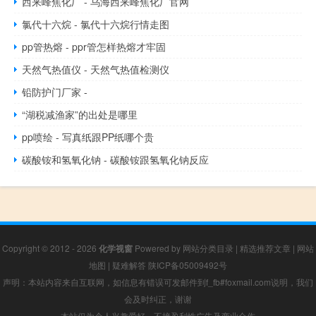
西来峰焦化厂 - 乌海西来峰焦化厂官网
氯代十六烷 - 氯代十六烷行情走图
pp管热熔 - ppr管怎样热熔才牢固
天然气热值仪 - 天然气热值检测仪
铅防护门厂家 -
“湖税减渔家”的出处是哪里
pp喷绘 - 写真纸跟PP纸哪个贵
碳酸铵和氢氧化钠 - 碳酸铵跟氢氧化钠反应
Copyright © 2012 - 2026
化学视窗
Powered by
网站分类目录
|
精选推荐文章
|
网站
地图
|
疑难解答
陕ICP备05009492号
声明：本站内容来自互联网，如信息有错误可发邮件到f_fb#foxmail.com说明，我们
会及时纠正，谢谢
本站仅为个人兴趣爱好，不接盈利性广告及商业合作