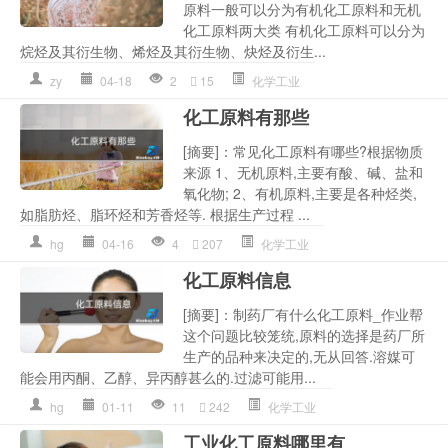
原料一般可以分为有机化工原料和无机
化工原料两大类 有机化工原料可以分为
烷烃及其衍生物、烯烃及其衍生物、炔烃及衍生...
zy
04-18
2
15
化学工业
化工原料有那些
[摘要]：常见化工原料有哪些?根据物质
来源 1、无机原料,主要有酸、碱、盐和
氧化物; 2、有机原料,主要是各种烃类,
如脂肪烃、脂环烃和芳香烃等. 根据生产过程 ...
hg
04-16
4
207
化学工业
化工原料信息
[摘要]：制药厂有什么化工原料_作业帮
这个问题比较笼统,原料的选择是药厂所
生产的品种来决定的,无从回答.溶媒可
能会用丙酮、乙醇、异丙醇甚么的.过滤可能用...
hg
01-11
11
242
化学工业
工业化工原料哪里有