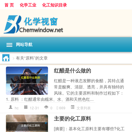
首 页
化学工业
化工知识目录
网站导航
>
有关“原料”的文章
红醋是什么做的
红醋是一种液态发酵的食醋，其特点通
常是酸爽、清甜、透亮，并具有独特的
风味。它的主要原料和制作过程如下：
1. 原料 ：红醋通常由糯米、水、酒和天然色红...
hc
12-31
0
669
文章列表
主要的化工原料
[摘要]：基本化工原料主要有哪些?化工