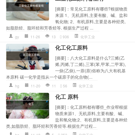
[摘要]：常见化工原料有哪些?根据物质
来源 1、无机原料,主要有酸、碱、盐和
氧化物; 2、有机原料,主要是各种烃类,
如脂肪烃、脂环烃和芳香烃等. 根据生产过程 ...
gy
11-26
13
936
化学工业
化工化工原料
[摘要]：八大化工原料是什么?三烯(乙
烯,丙烯,丁二烯),三苯(苯,甲苯,二甲苯),
一炔(乙炔),一萘(萘)俗称为八大有机基
本原料 碳一化学是指从一个碳原子的化合物(...
hg
11-20
11
56
化学工业
化工 原料
[摘要]：化工原料都有哪些_作业帮根据
物质来源1、无机原料,主要有酸、碱、
盐和氧化物;2、有机原料,主要是各种烃
类,如脂肪烃、脂环烃和芳香烃等.根据生产过程...
hg
11-18
5
252
化学工业