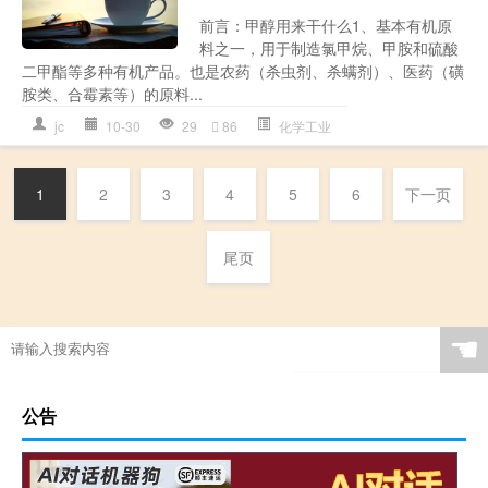
前言：甲醇用来干什么1、基本有机原
料之一，用于制造氯甲烷、甲胺和硫酸
二甲酯等多种有机产品。也是农药（杀虫剂、杀螨剂）、医药（磺
胺类、合霉素等）的原料...
jc
10-30
29
86
化学工业
1
2
3
4
5
6
下一页
尾页
☚
公告