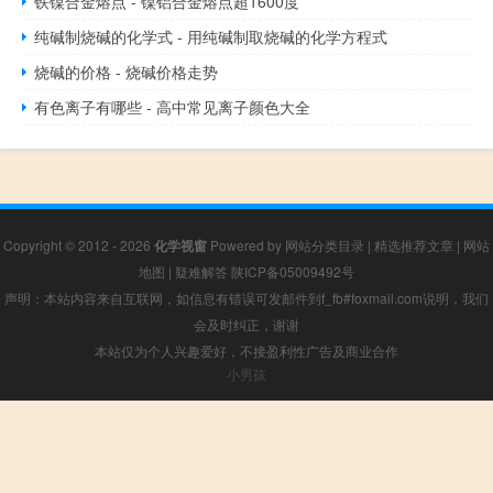
铁镍合金熔点 - 镍铝合金熔点超1600度
纯碱制烧碱的化学式 - 用纯碱制取烧碱的化学方程式
烧碱的价格 - 烧碱价格走势
有色离子有哪些 - 高中常见离子颜色大全
Copyright © 2012 - 2026
化学视窗
Powered by
网站分类目录
|
精选推荐文章
|
网站
地图
|
疑难解答
陕ICP备05009492号
声明：本站内容来自互联网，如信息有错误可发邮件到f_fb#foxmail.com说明，我们
会及时纠正，谢谢
本站仅为个人兴趣爱好，不接盈利性广告及商业合作
小男孩