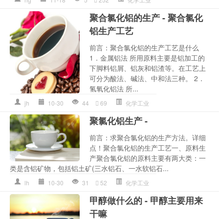
聚合氯化铝的生产 - 聚合氯化
铝生产工艺
前言：聚合氯化铝的生产工艺是什么
1．金属铝法 所用原料主要是铝加工的
下脚料铝屑、铝灰和铝渣等。在工艺上
可分为酸法、碱法、中和法三种。 2．
氢氧化铝法 所...
jh
10-30
44
69
化学工业
聚氯化铝生产 -
前言：求聚合氯化铝的生产方法。详细
点！聚合氯化铝的生产工艺一、原料生
产聚合氯化铝的原料主要有两大类：一
类是含铝矿物，包括铝土矿(三水铝石、一水软铝石...
lh
10-30
31
52
化学工业
甲醇做什么的 - 甲醇主要用来
干嘛