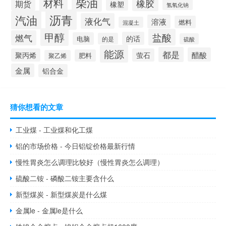
柴油
材料
橡胶
期货
橡塑
氢氧化钠
沥青
汽油
液化气
溶液
燃料
混凝土
甲醇
盐酸
燃气
的话
电脑
的是
硫酸
能源
都是
醋酸
聚丙烯
萤石
肥料
聚乙烯
金属
铝合金
猜你想看的文章
工业煤 - 工业煤和化工煤
铝的市场价格 - 今日铝锭价格最新行情
慢性胃炎怎么调理比较好（慢性胃炎怎么调理）
硫酸二铵 - 磷酸二铵主要含什么
新型煤炭 - 新型煤炭是什么煤
金属le - 金属le是什么