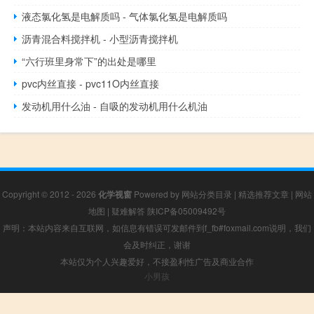
液态氯化氢是电解质吗 - 气体氯化氢是电解质吗
沥青混合料搅拌机 - 小型沥青搅拌机
“六行班里身常下”的出处是哪里
pvc内丝直接 - pvc11O内丝直接
发动机用什么油 - 自吸的发动机用什么机油
Copyright © 2012 - 2026
化学视窗
Powered by
网站分类目录
|
精选推荐文章
|
网站
地图
|
疑难解答
陕ICP备05009492号
声明：本站内容来自互联网，如信息有错误可发邮件到f_fb#foxmail.com说明，我们
会及时纠正，谢谢
本站仅为个人兴趣爱好，不接盈利性广告及商业合作
小男孩