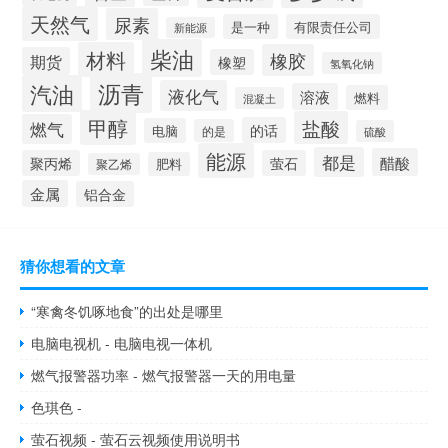
天然气
尿素
是一种
有限责任公司
新能源
柴油
材料
橡胶
期货
橡塑
氢氧化钠
沥青
汽油
液化气
溶液
燃料
混凝土
甲醇
盐酸
燃气
的话
电脑
的是
硫酸
能源
都是
醋酸
聚丙烯
萤石
肥料
聚乙烯
金属
铝合金
猜你想看的文章
“寒禽冬饥啄地食”的出处是哪里
电脑电视机 - 电脑电视一体机
燃气报警器功率 - 燃气报警器一天的用电量
色琪色 -
萤石视频 - 萤石云视频使用说明书