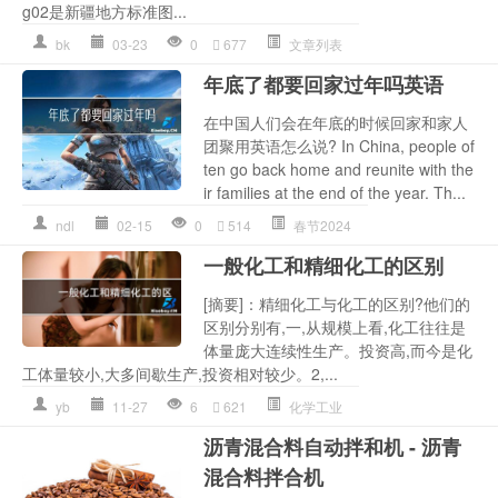
g02是新疆地方标准图...
bk
03-23
0
677
文章列表
年底了都要回家过年吗英语
在中国人们会在年底的时候回家和家人
团聚用英语怎么说? In China, people of
ten go back home and reunite with the
ir families at the end of the year. Th...
ndl
02-15
0
514
春节2024
一般化工和精细化工的区别
[摘要]：精细化工与化工的区别?他们的
区别分别有,一,从规模上看,化工往往是
体量庞大连续性生产。投资高,而今是化
工体量较小,大多间歇生产,投资相对较少。2,...
yb
11-27
6
621
化学工业
沥青混合料自动拌和机 - 沥青
混合料拌合机