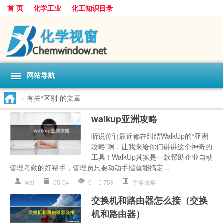
首 页
化学工业
化工知识目录
网站导航
>
有关“区别”的文章
walkup亚洲攻略
听说你们最近都在纠结WalkUp的“亚洲
攻略”啊，让我来给你们讲讲这个神奇的
工具！WalkUp其实是一款帮助企业自动
管理考勤的好帮手，管理员只要动动手指就能搞定...
wal
05-04
0
758
手游攻略
交换机和路由器怎么接（交换
机和路由器）