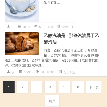
体并有刺...
jj
10-30
58
893
化学工业
乙醇汽油是 - 那些汽油属于乙
醇汽油
前言：乙醇汽油是什么乙醇，俗称酒
精，乙醇汽油是一种由粮食及各种i物纤
维加工成的燃料。乙醇和普通汽油按一定比例混配形成的替代能
源。按照我国的国家标准，...
yc
10-30
50
194
化学工业
1
2
3
4
5
6
下一页
尾页