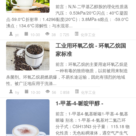
前言：N,N-二甲基乙醇胺的理化性质蒸
汽压： 0.53kPa/20℃闪点：40℃凝固
点-59.0℃折射率：1.4296黏度(20℃)：3.8MPa·s熔点： -59.0℃
沸点：134.6℃溶解性：与水混溶...
yc
10-30
38
725
化学工业
工业用环氧乙烷 - 环氧乙烷国
家标准
前言：环氧乙烷的主要用途环氧乙烷是
一种有毒的致癌物质，以前被用来制造
杀菌剂。环氧乙烷易燃易爆，不易长途运输，因此有强烈的地域
性。被广泛地应用于洗涤...
hy
10-30
56
858
化学工业
1-甲基-4-哌啶甲醇 -
前言：1-甲基4-氨基哌嗪1-甲基-4-氨基
哌嗪 别名：1-甲基-4-氨基对二氮己环
分子式：C5H13N3 分子量： 115.18 物
化性质：无色粘稠液体，遇空气产生气