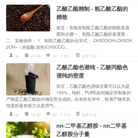
乙酸乙酯精制 - 粗乙酸乙酯的
精致
前言：实验室制取乙酸乙酯的制取装置
图和步骤一、制取乙酸乙酯的装置图：
二、实验操作： 1、制取乙酸乙酯的化学式： CH3COOH+CH3CH
2OH=（浓硫酸,加热)CH3COO...
ys
10-30
10
261
化学工业
乙酸乙酯色谱纯 - 乙酸丙酯色
谱纯的密度
前言：乙酸乙酯色谱级含量可以认为是
100%，纯的，PURE如何确定所制备的
产物是乙酸乙酯如何确定所合成的...在有机化学中，检测产物和其
纯度的最有效方法是用气...
ys
10-30
43
713
化学工业
nn-二甲基乙醇胺 - nn二甲基
乙醇胺分子量