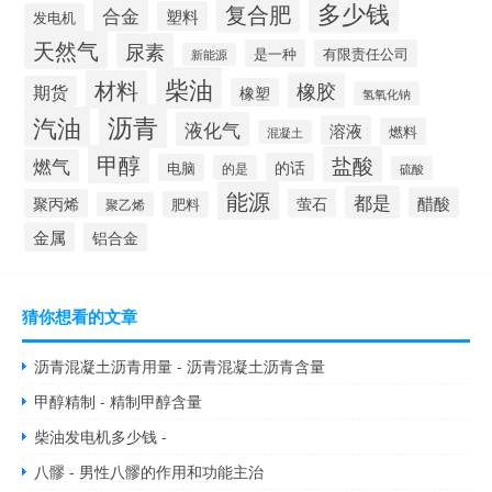
多少钱
复合肥
合金
塑料
发电机
天然气
尿素
是一种
有限责任公司
新能源
柴油
材料
橡胶
期货
橡塑
氢氧化钠
沥青
汽油
液化气
溶液
燃料
混凝土
甲醇
盐酸
燃气
的话
电脑
的是
硫酸
能源
都是
醋酸
聚丙烯
萤石
肥料
聚乙烯
金属
铝合金
猜你想看的文章
沥青混凝土沥青用量 - 沥青混凝土沥青含量
甲醇精制 - 精制甲醇含量
柴油发电机多少钱 -
八髎 - 男性八髎的作用和功能主治