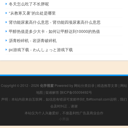
冬天怎么吃了不长胖呢
“从教寒又暑”的出处是哪里
肾功能尿素高什么意思 - 肾功能四项尿素高什么意思
甲醇热值是多少大卡 - 如何让甲醇达到10000的热值
沥青粉碎机 - 岩沥青破碎机
pc游戏下载 - わんしょっと游戏下载
Copyright © 2012 - 2026
化学视窗
Powered by
网站分类目录
|
精选推荐文章
|
网站
地图
|
疑难解答
陕ICP备05009492号
声明：本站内容来自互联网，如信息有错误可发邮件到f_fb#foxmail.com说明，我们
会及时纠正，谢谢
本站仅为个人兴趣爱好，不接盈利性广告及商业合作
小男孩