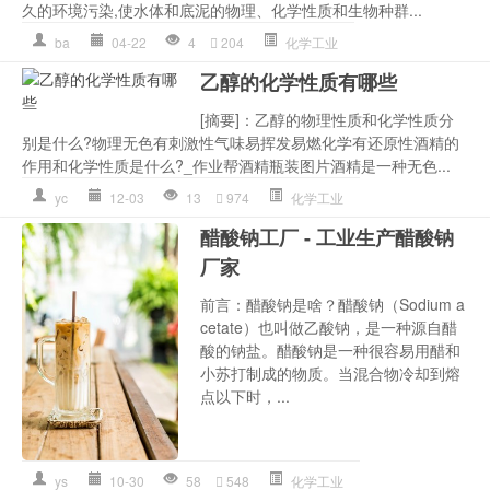
久的环境污染,使水体和底泥的物理、化学性质和生物种群...
ba
04-22
4
204
化学工业
乙醇的化学性质有哪些
[摘要]：乙醇的物理性质和化学性质分
别是什么?物理无色有刺激性气味易挥发易燃化学有还原性酒精的
作用和化学性质是什么?_作业帮酒精瓶装图片酒精是一种无色...
yc
12-03
13
974
化学工业
醋酸钠工厂 - 工业生产醋酸钠
厂家
前言：醋酸钠是啥？醋酸钠（Sodium a
cetate）也叫做乙酸钠，是一种源自醋
酸的钠盐。醋酸钠是一种很容易用醋和
小苏打制成的物质。当混合物冷却到熔
点以下时，...
ys
10-30
58
548
化学工业