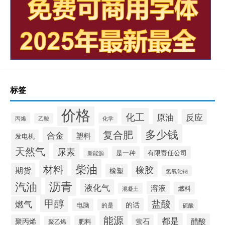
标签
价格
化工
原油
反应
丙烯
化学
乙酸
多少钱
复合肥
合金
塑料
发电机
天然气
尿素
是一种
有限责任公司
新能源
柴油
材料
橡胶
期货
橡塑
氢氧化钠
沥青
汽油
液化气
溶液
燃料
混凝土
甲醇
盐酸
燃气
的话
电脑
的是
硫酸
能源
都是
醋酸
聚丙烯
萤石
肥料
聚乙烯