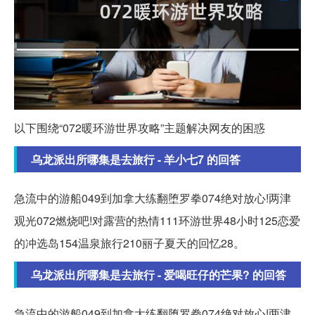
以下围绕“072暖环游世界攻略”主题解决网友的困惑
乌龙派出所哪集是去旅行 - 羊小七7 的回答
急流中的游船049到加拿大练翻堕罗拳074绝对放心!两津
观光072燃烧吧!对露营的热情111环游世界48小时125恋爱
的冲选岛154温泉旅行210丽子夏天的回忆28。
乌龙派出所哪集是去旅行 - 爱喝旺仔的芒果? 的回答
急流中的游船049到加拿大练翻堕罗拳074绝对放心!两津