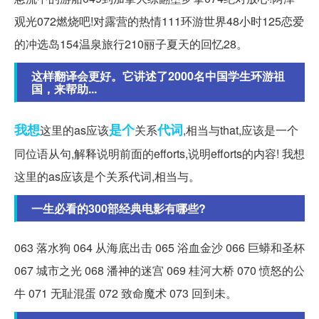
观光072燃烧吧!对露营的热情111环游世界48小时125恋爱
的冲选岛154温泉旅行210丽子夏天的回忆28。
这样翻译会更好。它讲述了2000名中国学生环游祖
国，来帮助...
我想
是个
代词
这里的as应该
关系
,相当与that,应该是一个
同位语从句,解释说明前面的efforts,说明efforts的内容! 我想
这里的as应该是个关系代词,相当与。
一生必看的300部经典电影有哪些?
063 落水狗 064 从海底出击 065 浴血金沙 066 巨蟒和圣杯
067 城市之光 068 潘神的迷宫 069 桂河大桥 070 愤怒的公
牛 071 无耻混蛋 072 致命魔术 073 回到未。