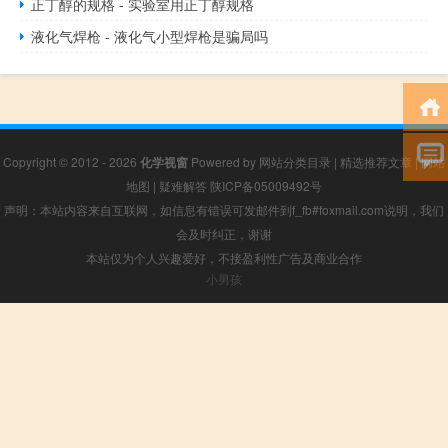
正丁醇的规格 - 实验室用正丁醇规格
液化气焊枪 - 液化气小型焊枪是骗局吗
Copyright © 2012 - 2026
化学视窗
Powered by
网站分类目录
|
精选推荐文章
|
网站
地图
|
疑难解答
陕ICP备05009492号
声明：本站内容来自互联网，如信息有错误可发邮件到f_fb#foxmail.com说明，我们
会及时纠正，谢谢
本站仅为个人兴趣爱好，不接盈利性广告及商业合作
小男孩