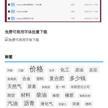
免费可商用字体批量下载
标签
价格
化工
原油
反应
丙烯
化学
乙酸
多少钱
复合肥
合金
塑料
发电机
天然气
尿素
是一种
有限责任公司
新能源
柴油
材料
橡胶
期货
橡塑
氢氧化钠
沥青
汽油
液化气
溶液
燃料
混凝土