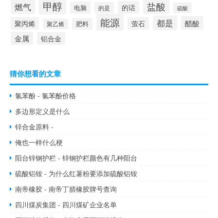
甲醇
盐酸
燃气
的话
电脑
的是
硫酸
能源
都是
醋酸
聚丙烯
萤石
肥料
聚乙烯
金属
铝合金
猜你想看的文章
氯苯酚 - 氯苯酚价格
多边形定义是什么
锌合金原料 -
俺也一样什么梗
阳台锌钢护栏 - 锌钢护栏颜色有几种阳台
硫酸铝铵 - 为什么红薯粉要添加硫酸铝铵
南帝橡胶 - 南帝丁腈橡胶牌号查询
四川煤炭集团 - 四川煤矿企业名单