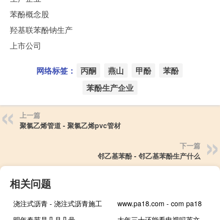
苯酚概念股
羟基联苯酚钠生产
上市公司
网络标签：
丙酮
燕山
甲酚
苯酚
苯酚生产企业
上一篇
聚氯乙烯管道 - 聚氯乙烯pvc管材
下一篇
邻乙基苯酚 - 邻乙基苯酚生产什么
相关问题
浇注式沥青 - 浇注式沥青施工
www.pa18.com - com pa18
明年春节是几月几号
大年三十还能看电视吗英文