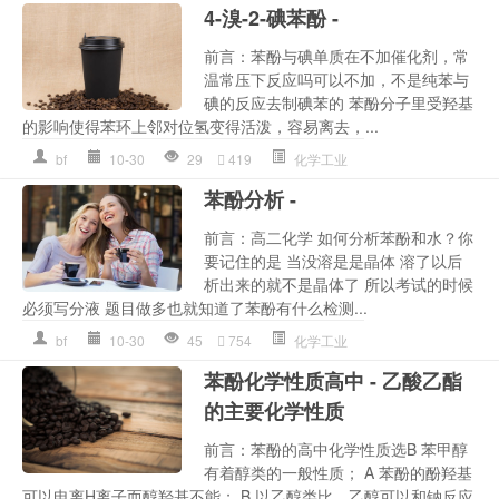
4-溴-2-碘苯酚 -
前言：苯酚与碘单质在不加催化剂，常
温常压下反应吗可以不加，不是纯苯与
碘的反应去制碘苯的 苯酚分子里受羟基
的影响使得苯环上邻对位氢变得活泼，容易离去，...
bf
10-30
29
419
化学工业
苯酚分析 -
前言：高二化学 如何分析苯酚和水？你
要记住的是 当没溶是是晶体 溶了以后
析出来的就不是晶体了 所以考试的时候
必须写分液 题目做多也就知道了苯酚有什么检测...
bf
10-30
45
754
化学工业
苯酚化学性质高中 - 乙酸乙酯
的主要化学性质
前言：苯酚的高中化学性质选B 苯甲醇
有着醇类的一般性质； A 苯酚的酚羟基
可以电离H离子而醇羟基不能； B 以乙醇类比，乙醇可以和钠反应