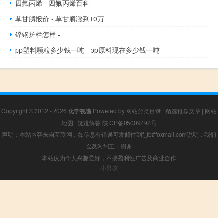
四氟丙烯 - 四氟丙烯百科
草甘膦报价 - 草甘膦涨到10万
锌钢护栏怎样 -
pp塑料颗粒多少钱一吨 - pp原料现在多少钱一吨
Copyright © 2012 - 2026
化学视窗
Powered by
网站分类目录
|
精选推荐文章
|
网站
地图
|
疑难解答
陕ICP备05009492号
声明：本站内容来自互联网，如信息有错误可发邮件到f_fb#foxmail.com说明，我们
会及时纠正，谢谢
本站仅为个人兴趣爱好，不接盈利性广告及商业合作
小男孩