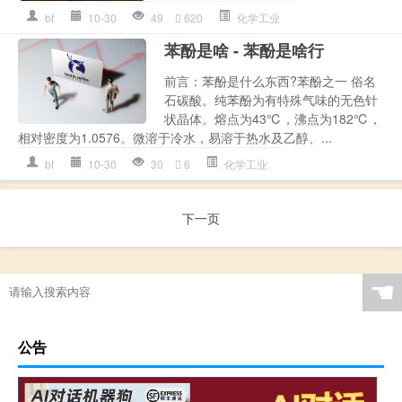
bf
10-30
49
620
化学工业
苯酚是啥 - 苯酚是啥行
前言：苯酚是什么东西?苯酚之一 俗名
石碳酸。纯苯酚为有特殊气味的无色针
状晶体。熔点为43℃，沸点为182℃，
相对密度为1.0576。微溶于冷水，易溶于热水及乙醇、...
bf
10-30
30
6
化学工业
下一页
☚
公告