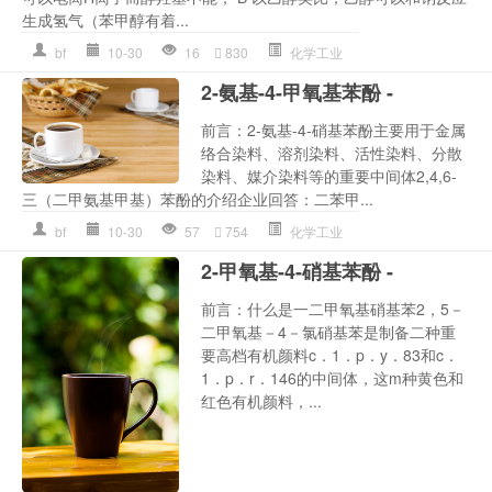
生成氢气（苯甲醇有着...
bf
10-30
16
830
化学工业
2-氨基-4-甲氧基苯酚 -
前言：2-氨基-4-硝基苯酚主要用于金属
络合染料、溶剂染料、活性染料、分散
染料、媒介染料等的重要中间体2,4,6-
三（二甲氨基甲基）苯酚的介绍企业回答：二苯甲...
bf
10-30
57
754
化学工业
2-甲氧基-4-硝基苯酚 -
前言：什么是一二甲氧基硝基苯2，5－
二甲氧基－4－氯硝基苯是制备二种重
要高档有机颜料c．1．p．y．83和c．
1．p．r．146的中间体，这m种黄色和
红色有机颜料，...