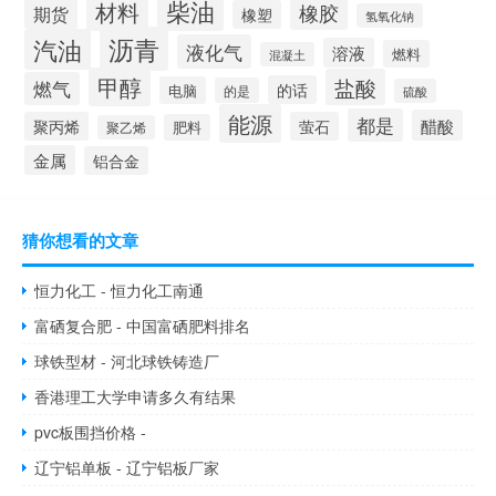
柴油
材料
橡胶
期货
橡塑
氢氧化钠
沥青
汽油
液化气
溶液
燃料
混凝土
甲醇
盐酸
燃气
的话
电脑
的是
硫酸
能源
都是
醋酸
聚丙烯
萤石
肥料
聚乙烯
金属
铝合金
猜你想看的文章
恒力化工 - 恒力化工南通
富硒复合肥 - 中国富硒肥料排名
球铁型材 - 河北球铁铸造厂
香港理工大学申请多久有结果
pvc板围挡价格 -
辽宁铝单板 - 辽宁铝板厂家