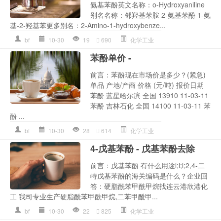
氨基苯酚英文名称：o-Hydroxyaniline
别名名称：邻羟基苯胺 2-氨基苯酚 1-氨
基-2-羟基苯更多别名：2-Amino-1-hydroxybenze...
bf
10-30
19
690
化学工业
苯酚单价 -
前言：苯酚现在市场价是多少？(紧急)
单品 产地/产商 价格 (元/吨) 报价日期
苯酚 蓝星哈尔滨 全国 13910 11-03-11
苯酚 吉林石化 全国 14100 11-03-11 苯
酚 ...
bf
10-30
28
614
化学工业
4-戊基苯酚 - 戊基苯酚去除
前言：戊基苯酚 有什么用途l;l;l;2,4-二
特戊基苯酚的海关编码是什么？企业回
答：硬脂酰苯甲酰甲烷找连云港欣港化
工 我司专业生产硬脂酰苯甲酰甲烷,二苯甲酰甲...
bf
10-30
22
825
化学工业