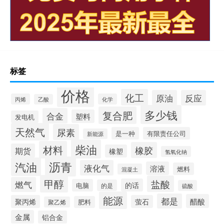
标签
价格
化工
原油
反应
丙烯
化学
乙酸
多少钱
复合肥
合金
塑料
发电机
天然气
尿素
是一种
有限责任公司
新能源
柴油
材料
橡胶
期货
橡塑
氢氧化钠
沥青
汽油
液化气
溶液
燃料
混凝土
甲醇
盐酸
燃气
的话
电脑
的是
硫酸
能源
都是
醋酸
聚丙烯
萤石
肥料
聚乙烯
金属
铝合金