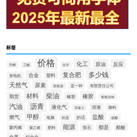
标签
价格
化工
原油
反应
丙烯
化学
乙酸
多少钱
复合肥
合金
塑料
发电机
天然气
尿素
是一种
有限责任公司
新能源
柴油
材料
橡胶
期货
橡塑
氢氧化钠
沥青
汽油
液化气
溶液
燃料
混凝土
甲醇
盐酸
燃气
的话
电脑
的是
硫酸
能源
都是
醋酸
聚丙烯
萤石
肥料
聚乙烯
金属
铝合金