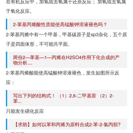
在有机反应中，加氢或去氧属于还原反应； 加氧或去氢属
于氧化反应。
2-苯基丙烯酸性质能使高锰酸钾溶液褪色吗？
2-苯基丙烯中有一个甲基，甲基碳原子是sp3杂化，五个原
子是四面体形，不可能共平面。
两份2—苯基—1—丙烯在H2SO4作用下化合成的产
物分析....
2-苯基丙烯酸能使高锰酸钾溶液褪色，发生如图所示反
应：
写出下列的结构式！ （1）2,6-二甲基萘 （2）2-
苯...
只能发生磺化反应
【求助】如何以苯和丙烯为原料合成2-苯-2-氯丙烷?