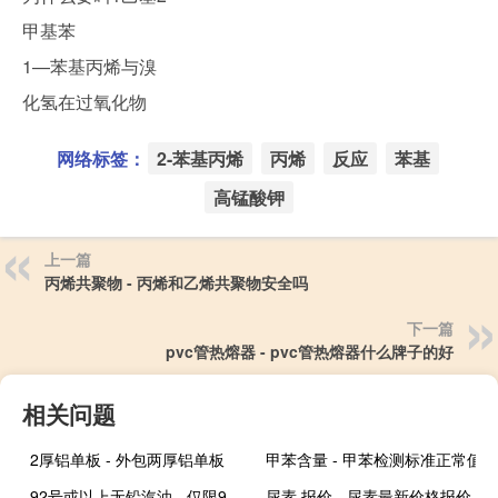
甲基苯
1—苯基丙烯与溴
化氢在过氧化物
网络标签：
2-苯基丙烯
丙烯
反应
苯基
高锰酸钾
上一篇
丙烯共聚物 - 丙烯和乙烯共聚物安全吗
下一篇
pvc管热熔器 - pvc管热熔器什么牌子的好
相关问题
2厚铝单板 - 外包两厚铝单板
甲苯含量 - 甲苯检测标准正常值
92号或以上无铅汽油 - 仅限92号以上无铅汽油
尿素 报价 - 尿素最新价格报价