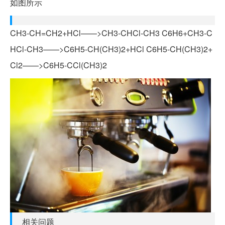
如图所示
CH3-CH=CH2+HCl——>CH3-CHCl-CH3 C6H6+CH3-C
HCl-CH3——>C6H5-CH(CH3)2+HCl C6H5-CH(CH3)2+
Cl2——>C6H5-CCl(CH3)2
相关问题