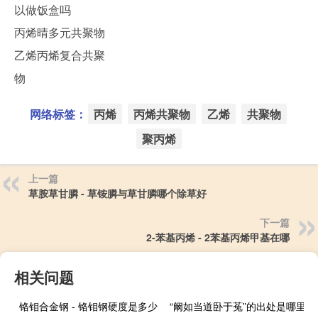
以做饭盒吗
丙烯晴多元共聚物
乙烯丙烯复合共聚
物
网络标签：
丙烯
丙烯共聚物
乙烯
共聚物
聚丙烯
上一篇
草胺草甘膦 - 草铵膦与草甘膦哪个除草好
下一篇
2-苯基丙烯 - 2苯基丙烯甲基在哪
相关问题
铬钼合金钢 - 铬钼钢硬度是多少
“阚如当道卧于菟”的出处是哪里