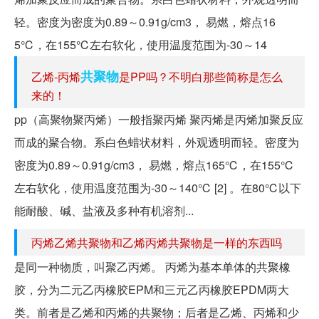
轻。密度为密度为0.89～0.91g/cm3， 易燃，熔点16
5℃，在155℃左右软化，使用温度范围为-30～14
共聚物
乙烯-丙烯
是PP吗？不明白那些简称是怎么
来的！
pp（高聚物聚丙烯）一般指聚丙烯 聚丙烯是丙烯加聚反应
而成的聚合物。系白色蜡状材料，外观透明而轻。密度为
密度为0.89～0.91g/cm3， 易燃，熔点165℃，在155℃
左右软化，使用温度范围为-30～140℃ [2] 。在80℃以下
能耐酸、碱、盐液及多种有机溶剂...
丙烯乙烯共聚物和乙烯丙烯共聚物是一样的东西吗
是同一种物质，叫聚乙丙烯。 丙烯为基本单体的共聚橡
胶，分为二元乙丙橡胶EPM和三元乙丙橡胶EPDM两大
类。前者是乙烯和丙烯的共聚物；后者是乙烯、丙烯和少