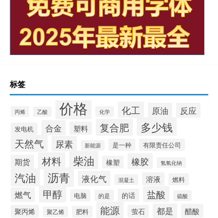
标签
价格
化工
原油
反应
丙烯
化学
乙酸
多少钱
复合肥
合金
塑料
发电机
天然气
尿素
是一种
有限责任公司
新能源
柴油
材料
橡胶
期货
橡塑
氢氧化钠
沥青
汽油
液化气
溶液
燃料
混凝土
甲醇
盐酸
燃气
的话
电脑
的是
硫酸
能源
都是
醋酸
聚丙烯
萤石
肥料
聚乙烯