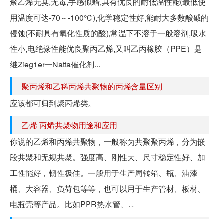
聚乙烯无臭,无毒,手感似蜡,具有优良的耐低温性能(最低使
用温度可达-70～-100℃),化学稳定性好,能耐大多数酸碱的
侵蚀(不耐具有氧化性质的酸),常温下不溶于一般溶剂,吸水
性小,电绝缘性能优良聚丙乙烯,又叫乙丙橡胶（PPE）是
继Zieg1er一Natta催化剂...
聚丙烯和乙稀丙烯共聚物的丙烯含量区别
应该都可归到聚丙烯类。
乙烯 丙烯共聚物用途和应用
你说的乙烯和丙烯共聚物，一般称为共聚聚丙烯，分为嵌
段共聚和无规共聚。强度高、刚性大、尺寸稳定性好、加
工性能好，韧性极佳。一般用于生产周转箱、瓶、油漆
桶、大容器、负荷包等等，也可以用于生产管材、板材、
电瓶壳等产品。比如PPR热水管、...