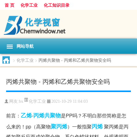
首 页
化学工业
化工知识目录
网站导航
>
化学工业
>
丙烯共聚物 - 丙烯和乙烯共聚物安全吗
丙烯共聚物 - 丙烯和乙烯共聚物安全吗
化学工业
网友:
bx
2021-10-29 11:04:03
乙烯
丙烯共聚物
前言：
-
是PP吗？不明白那些简称是怎
聚丙烯
丙烯
么来的！pp（高聚物
）一般指聚
聚丙烯是丙
烯加聚反应而成的聚合物。系白色蜡状材料，外观透明而