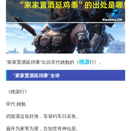
桃源
“家家置酒延鸡黍”出自宋代姚勉的《
行》。
“家家置酒延鸡黍”全诗
《桃源行》
宋代 姚勉
武陵溪边翁好渔，笭箵钓车日采鱼。
扁舟为家苇为屋，岂知世有神仙居。