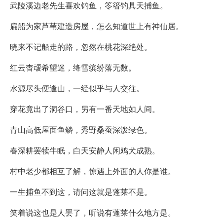
武陵溪边老先生喜欢钓鱼，笭箵钓具天捕鱼。
扁船为家芦苇建造房屋，怎么知道世上有神仙居。
晓来不记船走的路，忽然在桃花深绝处。
红云杳叆希望迷，绛雪缤纷落无数。
水源尽头便逢山，一经似乎与人交往。
穿花竟出了洞谷口，另有一番天地如人间。
青山高低屋面鱼鳞，秀野桑蚕深泼绿色。
春深耕罢犊牛眠，白天安静人闲鸡犬成熟。
村中老少都相互了解，惊遇上外面的人你是谁。
一生捕鱼不到这，请问这就是蓬莱不是。
笑着说这也是人罢了，听说有蓬莱什么地方是。