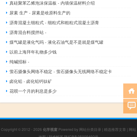
真硅聚苯乙烯泡沫保温板 - 内墙保温材料介绍
尿素 生产 - 尿素是啥原料生产的
沥青混凝土细粒式 - 细粒式和粗粒式混凝土沥青
沥青混合料搅拌站 -
煤气罐是液化气吗 - 液化石油气是不是就是煤气罐
以前上海拜年礼物多少钱
纯碱招标 -
萤石摄像头网络不稳定 - 萤石摄像头无线网络不稳定卡
卤化铅 - 卤化铅钙钛矿
花呗一个月的利息是多少
Copyright © 2012 - 2026
化学视窗
Powered by
网站分类目录
|
精选推荐文章
|
网站
地图
|
疑难解答
陕ICP备05009492号