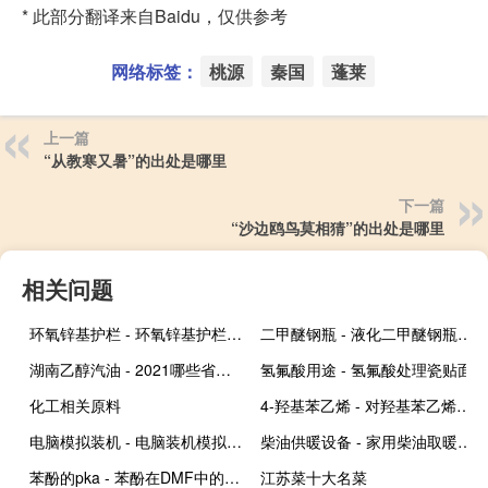
* 此部分翻译来自Baidu，仅供参考
网络标签：
桃源
秦国
蓬莱
上一篇
“从教寒又暑”的出处是哪里
下一篇
“沙边鸥鸟莫相猜”的出处是哪里
相关问题
环氧锌基护栏 - 环氧锌基护栏缺点
二甲醚钢瓶 - 液化二甲醚钢瓶标准
湖南乙醇汽油 - 2021哪些省用乙醇汽油
氢氟酸用途 - 氢氟酸处理瓷贴面
化工相关原料
4-羟基苯乙烯 - 对羟基苯乙烯价格
电脑模拟装机 - 电脑装机模拟APP
柴油供暖设备 - 家用柴油取暖设备
苯酚的pka - 苯酚在DMF中的pka
江苏菜十大名菜