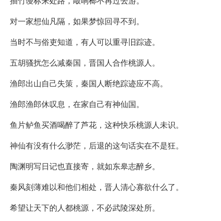
插竹谩标来处路，敲响榔不再过去游。
对一家想仙凡隔，如果梦惊回寻不到。
当时不与俗吏知道，有人可以重寻旧踪迹。
五胡骚扰怎么减秦国，晋国人合作桃源人。
渔郎出山自己失策，秦国人断绝踪迹应不高。
渔郎渔郎休叹息，在家自己有神仙国。
鱼片鲈鱼买酒喝醉了芦花，这种快乐桃源人未识。
神仙有没有什么渺茫，后退的这句话实在不是狂。
陶渊明写日记也直接寄，就如东皋志醉乡。
秦风刻薄难以和他们相处，晋人清心寡欲什么了。
希望让天下的人都桃源，不必武陵深处所。