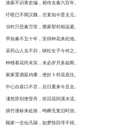
渔家不识青史编，相传去秦六百年。
吁嗟已不闻汉魏，岂复知今晋太元。
当时只恐秦万世，携家挈邻相远避。
早知秦不五十年，安得种花来此地。
采药山人去不归，啖松女子今何之。
种桃着花尚未实，未必岁月多如斯。
家家置酒延鸡黍，便好卜邻花底住。
中心自喜口不言，后日重来今且去。
凄然辞别便登舟，依旧花间溪水流。
插竹谩标来处路，鸣榔无复旧时游。
顾家一念仙凡隔，如梦惊回寻不得。