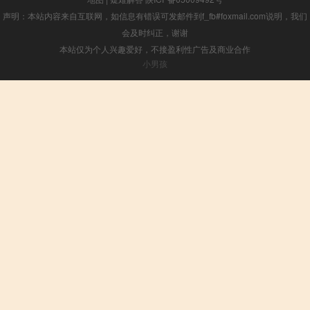
声明：本站内容来自互联网，如信息有错误可发邮件到f_fb#foxmail.com说明，我们
会及时纠正，谢谢
本站仅为个人兴趣爱好，不接盈利性广告及商业合作
小男孩