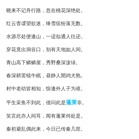
晓来不记舟行路，忽在桃花深绝处。
红云杳叆望欲迷，绛雪缤纷落无数。
水源尽处便逢山，一迳似通人往还。
穿花竟出洞谷口，别有天地如人间。
青山高下鳞鳞屋，秀野桑深泼绿。
春深耕罢犊牛眠，昼静人閒鸡犬熟。
村中老幼皆相知，惊逢外人子为谁。
蓬莱
平生采鱼不到此，借问此是
非。
笑言此亦人间耳，闻有蓬莱何处是。
秦初避乱偶此来，今日已传秦几世。