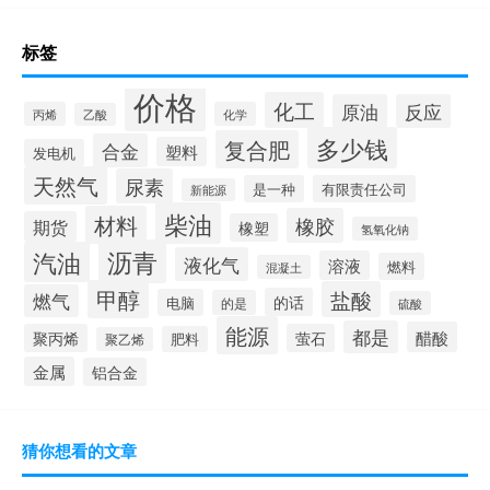
标签
价格
化工
原油
反应
丙烯
化学
乙酸
多少钱
复合肥
合金
塑料
发电机
天然气
尿素
是一种
有限责任公司
新能源
柴油
材料
橡胶
期货
橡塑
氢氧化钠
沥青
汽油
液化气
溶液
燃料
混凝土
甲醇
盐酸
燃气
的话
电脑
的是
硫酸
能源
都是
醋酸
聚丙烯
萤石
肥料
聚乙烯
金属
铝合金
猜你想看的文章