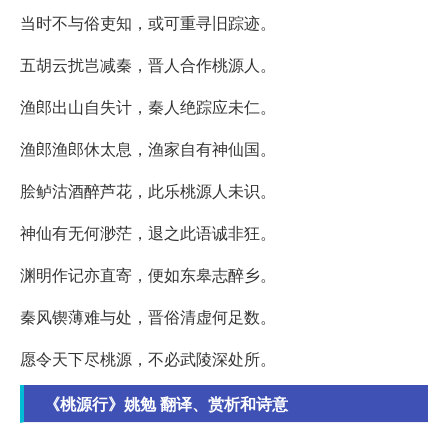
当时不与俗吏知，或可重寻旧踪迹。
五胡云扰岂减秦，晋人合作桃源人。
渔郎出山自失计，秦人绝踪应未仁。
渔郎渔郎休太息，渔家自有神仙国。
脍鲈沽酒醉芦花，此乐桃源人未识。
神仙有无何渺茫，退之此语诚非狂。
渊明作记亦直寄，便如东皋志醉乡。
秦风锲薄难与处，晋俗清虚何足数。
愿令天下尽桃源，不必武陵深处所。
《桃源行》姚勉 翻译、赏析和诗意