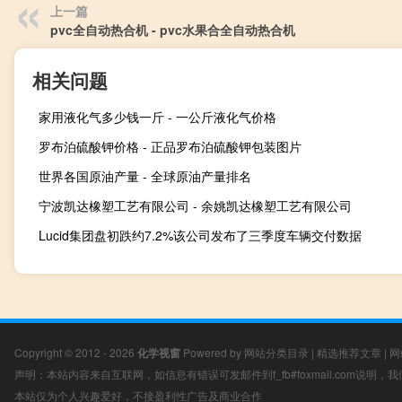
上一篇
pvc全自动热合机 - pvc水果合全自动热合机
相关问题
家用液化气多少钱一斤 - 一公斤液化气价格
罗布泊硫酸钾价格 - 正品罗布泊硫酸钾包装图片
世界各国原油产量 - 全球原油产量排名
宁波凯达橡塑工艺有限公司 - 余姚凯达橡塑工艺有限公司
Lucid集团盘初跌约7.2%该公司发布了三季度车辆交付数据
Copyright © 2012 - 2026
化学视窗
Powered by
网站分类目录
|
精选推荐文章
|
网
声明：本站内容来自互联网，如信息有错误可发邮件到f_fb#foxmail.com说明
本站仅为个人兴趣爱好，不接盈利性广告及商业合作