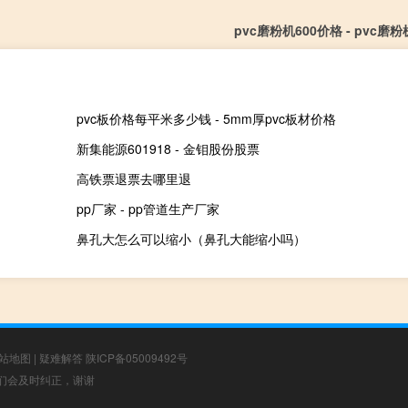
pvc磨粉机600价格 - pvc磨粉
pvc板价格每平米多少钱 - 5mm厚pvc板材价格
新集能源601918 - 金钼股份股票
高铁票退票去哪里退
pp厂家 - pp管道生产厂家
鼻孔大怎么可以缩小（鼻孔大能缩小吗）
站地图
|
疑难解答
陕ICP备05009492号
，我们会及时纠正，谢谢