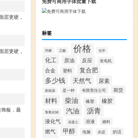
免费可商用字体批量下载
面层更硬，
标签
价格
面层更硬，
丙烯
化学
乙酸
化工
原油
反应
发电机
复合肥
合金
塑料
多少钱
天然气
尿素
期货
是一种
有限责任公司
新能源
柴油
材料
橡胶
橡塑
沥青
汽油
装饰板，最
氢氧化钠
液化气
溶液
燃料
混凝土
甲醇
燃气
的话
电脑
的是