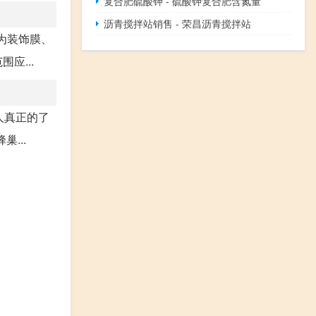
复合肥硫酸钾 - 硫酸钾复合肥含氮量
沥青搅拌站销售 - 荣昌沥青搅拌站
为装饰膜、
应...
人真正的了
...