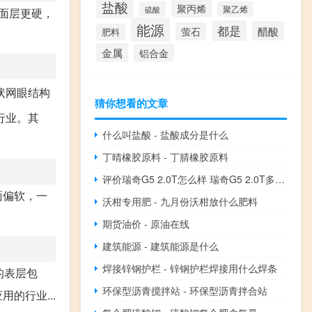
盐酸
聚丙烯
硫酸
聚乙烯
面层更硬，
能源
都是
醋酸
萤石
肥料
金属
铝合金
状网眼结构
猜你想看的文章
行业。其
什么叫盐酸 - 盐酸成分是什么
丁晴橡胶原料 - 丁腈橡胶原料
评价瑞奇G5 2.0T怎么样 瑞奇G5 2.0T多少钱？
面偏软，一
沃柑专用肥 - 九月份沃柑放什么肥料
期货油价 - 原油在线
建筑能源 - 建筑能源是什么
焊接锌钢护栏 - 锌钢护栏焊接用什么焊条
的表层包
环保型沥青搅拌站 - 环保型沥青拌合站
的行业...