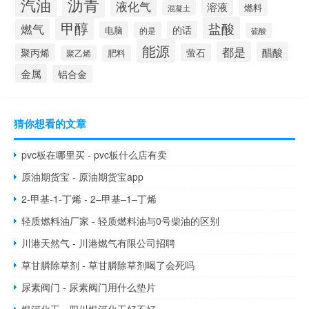
沥青
汽油
液化气
溶液
燃料
混凝土
甲醇
盐酸
燃气
的话
电脑
的是
硫酸
能源
都是
醋酸
聚丙烯
萤石
肥料
聚乙烯
金属
铝合金
猜你想看的文章
pvc板在哪里买 - pvc板什么店有卖
原油期货宝 - 原油期货宝app
2-甲基-1-丁烯 - 2–甲基–1–丁烯
轻质燃料油厂家 - 轻质燃料油与0号柴油的区别
川港天然气 - 川港燃气有限公司招聘
草甘膦除草剂 - 草甘膦除草剂喝了会死吗
尿素阀门 - 尿素阀门用什么垫片