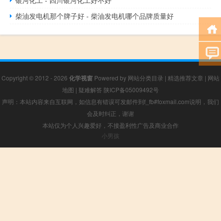
银河化工 - 四川银河化工好不好
柴油发电机那个牌子好 - 柴油发电机哪个品牌质量好
Copyright © 2012 - 2026
化学视窗
Powered by
网站分类目录
|
精选推荐文章
|
网站
地图
|
疑难解答
陕ICP备05009492号
声明：本站内容来自互联网，如信息有错误可发邮件到f_fb#foxmail.com说明，我们
会及时纠正，谢谢
本站仅为个人兴趣爱好，不接盈利性广告及商业合作
小男孩