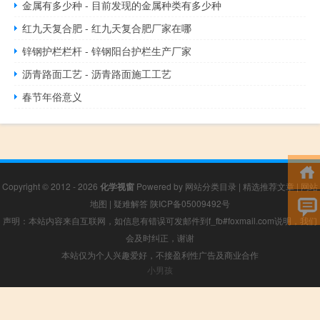
金属有多少种 - 目前发现的金属种类有多少种
红九天复合肥 - 红九天复合肥厂家在哪
锌钢护栏栏杆 - 锌钢阳台护栏生产厂家
沥青路面工艺 - 沥青路面施工工艺
春节年俗意义
Copyright © 2012 - 2026
化学视窗
Powered by
网站分类目录
|
精选推荐文章
|
网站
地图
|
疑难解答
陕ICP备05009492号
声明：本站内容来自互联网，如信息有错误可发邮件到f_fb#foxmail.com说明，我们
会及时纠正，谢谢
本站仅为个人兴趣爱好，不接盈利性广告及商业合作
小男孩