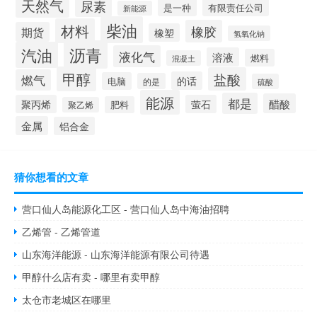
天然气
尿素
是一种
有限责任公司
新能源
柴油
材料
橡胶
期货
橡塑
氢氧化钠
沥青
汽油
液化气
溶液
燃料
混凝土
甲醇
盐酸
燃气
的话
电脑
的是
硫酸
能源
都是
醋酸
聚丙烯
萤石
肥料
聚乙烯
金属
铝合金
猜你想看的文章
营口仙人岛能源化工区 - 营口仙人岛中海油招聘
乙烯管 - 乙烯管道
山东海洋能源 - 山东海洋能源有限公司待遇
甲醇什么店有卖 - 哪里有卖甲醇
太仓市老城区在哪里