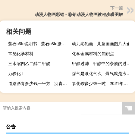
下一篇
动漫人物画彩铅 - 彩铅动漫人物画教程步骤图解
相关问题
萤石c6tc说明书 - 萤石c6tc摄像头使用说明
幼儿彩铅画 - 儿童画画图片大全
常见化学材料
化学金属材料的知识点
三水缩四乙二醇二甲醚 -
甲醇过滤 - 甲醇中的杂质的过滤方法
万骏化工 -
煤气是液化气么 - 煤气就是液化石油气
道路沥青多少钱一平方 - 沥青路面成本多少钱一平米
氯化铵多少钱一吨 - 2021年氯化铵价格走势
☚
公告