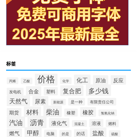
标签
价格
化工
原油
反应
丙烯
化学
乙酸
多少钱
复合肥
合金
塑料
发电机
天然气
尿素
是一种
有限责任公司
新能源
柴油
材料
橡胶
期货
橡塑
氢氧化钠
沥青
汽油
液化气
溶液
燃料
混凝土
甲醇
盐酸
燃气
的话
电脑
的是
硫酸