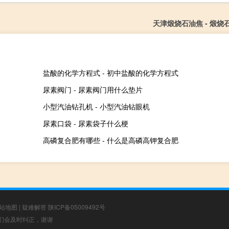
天津煅烧石油焦 - 煅烧
盐酸的化学方程式 - 初中盐酸的化学方程式
尿素阀门 - 尿素阀门用什么垫片
小型汽油钻孔机 - 小型汽油钻眼机
尿素口袋 - 尿素袋子什么梗
高磷复合肥有哪些 - 什么是高磷高钾复合肥
站地图
|
疑难解答
陕ICP备05009492号
，我们会及时纠正，谢谢