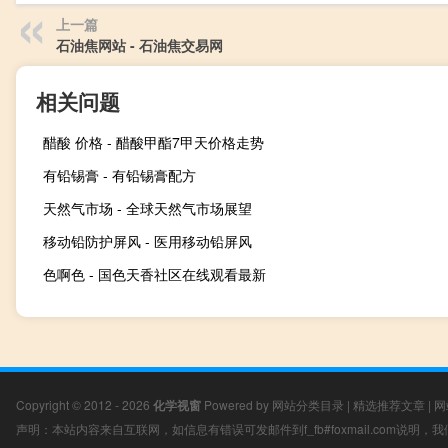
上一篇
石油焦网站 - 石油焦交易网
相关问题
醋酸 价格 - 醋酸甲酯7甲天价格走势
有铅锡膏 - 有铅锡膏配方
天然气市场 - 全球天然气市场展望
移动铅防护屏风 - 医用移动铅屏风
色啊色 - 国色天香社区在线观看最新
Copyright © 2012 - 2026
化学视窗
Powered by
网站分类目录
|
精选推荐文章
|
网
声明：本站内容来自互联网，如信息有错误可发邮件到f_fb#foxmail.com说明