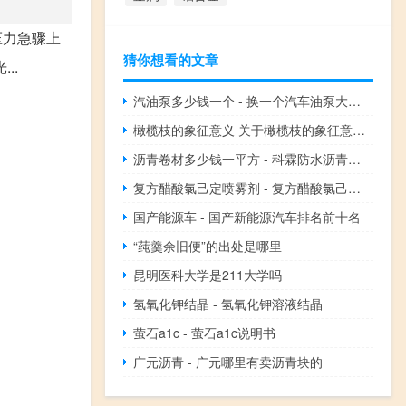
压力急骤上
猜你想看的文章
..
汽油泵多少钱一个 - 换一个汽车油泵大概多少钱
橄榄枝的象征意义 关于橄榄枝的象征意义的介绍
沥青卷材多少钱一平方 - 科霖防水沥青卷材多少钱一
复方醋酸氯己定喷雾剂 - 复方醋酸氯己定喷雾剂可尔爽
国产能源车 - 国产新能源汽车排名前十名
“莼羹余旧便”的出处是哪里
昆明医科大学是211大学吗
氢氧化钾结晶 - 氢氧化钾溶液结晶
萤石a1c - 萤石a1c说明书
广元沥青 - 广元哪里有卖沥青块的