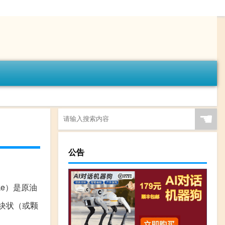
☚
公告
ke）是原油
块状（或颗