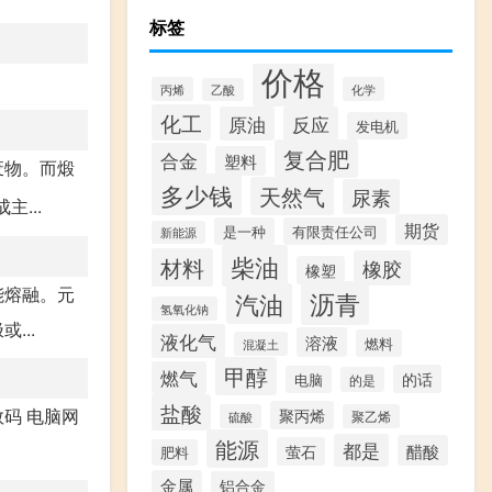
标签
价格
丙烯
化学
乙酸
化工
原油
反应
发电机
复合肥
合金
塑料
废物。而煅
多少钱
天然气
尿素
...
期货
是一种
有限责任公司
新能源
柴油
材料
橡胶
橡塑
能熔融。元
沥青
汽油
氢氧化钠
...
液化气
溶液
燃料
混凝土
甲醇
燃气
的话
电脑
的是
盐酸
数码 电脑网
聚丙烯
硫酸
聚乙烯
能源
都是
醋酸
萤石
肥料
金属
铝合金