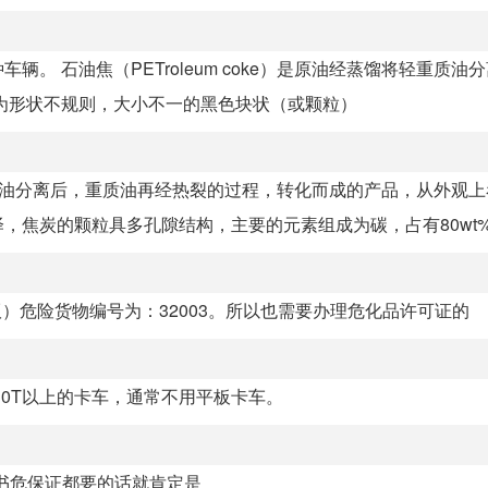
。 石油焦（PETroleum coke）是原油经蒸馏将轻重质油
为形状不规则，大小不一的黑色块状（或颗粒）
馏将轻重质油分离后，重质油再经热裂的过程，转化而成的产品，从外观
炭的颗粒具多孔隙结构，主要的元素组成为碳，占有80wt%(W
版）危险货物编号为：32003。所以也需要办理危化品许可证的
30T以上的卡车，通常不用平板卡车。
危书危保证都要的话就肯定是