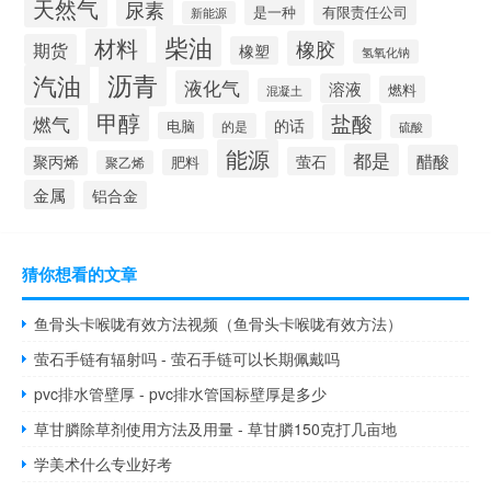
天然气
尿素
是一种
有限责任公司
新能源
柴油
材料
橡胶
期货
橡塑
氢氧化钠
沥青
汽油
液化气
溶液
燃料
混凝土
甲醇
盐酸
燃气
的话
电脑
的是
硫酸
能源
都是
醋酸
聚丙烯
萤石
肥料
聚乙烯
金属
铝合金
猜你想看的文章
鱼骨头卡喉咙有效方法视频（鱼骨头卡喉咙有效方法）
萤石手链有辐射吗 - 萤石手链可以长期佩戴吗
pvc排水管壁厚 - pvc排水管国标壁厚是多少
草甘膦除草剂使用方法及用量 - 草甘膦150克打几亩地
学美术什么专业好考