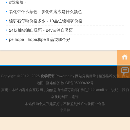
d型橡胶 -
氯化钾什么颜色 - 氯化钾溶液是什么颜色
镍矿石每吨价格多少 - 10品位镍精矿价格
24伏抽柴油自吸泵 - 24v柴油自吸泵
pe hdpe - hdpe和pe食品袋哪个好
Copyright © 2012 - 2026
化学视窗
Powered by
网站分类目录
|
精选推荐文章
|
网站
地图
|
疑难解答
陕ICP备05009492号
声明：本站内容来自互联网，如信息有错误可发邮件到f_fb#foxmail.com说明，我们
会及时纠正，谢谢
本站仅为个人兴趣爱好，不接盈利性广告及商业合作
小男孩