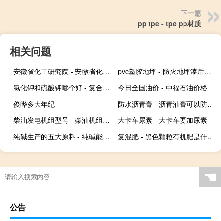
下一篇
pp tpe - tpe pp材质
相关问题
安徽省化工研究院 - 安徽省化工研究院怎么样
pvc塑胶地坪 - 防火地坪漆后铺pvc塑胶地面
氯化钾和硫酸钾哪个好 - 复合肥氯化钾好还是硫酸钾好
今日全国油价 - 中福石油价格
俊晔多大年纪
防水沥青膏 - 沥青油膏可以防水吗
柴油发电机组型号 - 柴油机组动力型号
大卡车尿素 - 大卡车要加尿素
纯碱生产的五大原料 - 纯碱能涨到4000吗
复混肥 - 黑色颗粒有机肥是什么做的
☚
公告