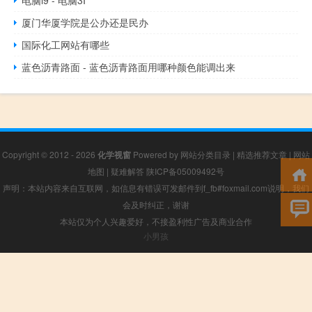
电脑i9 - 电脑3I
厦门华厦学院是公办还是民办
国际化工网站有哪些
蓝色沥青路面 - 蓝色沥青路面用哪种颜色能调出来
Copyright © 2012 - 2026
化学视窗
Powered by
网站分类目录
|
精选推荐文章
|
网站
地图
|
疑难解答
陕ICP备05009492号
声明：本站内容来自互联网，如信息有错误可发邮件到f_fb#foxmail.com说明，我们
会及时纠正，谢谢
本站仅为个人兴趣爱好，不接盈利性广告及商业合作
小男孩