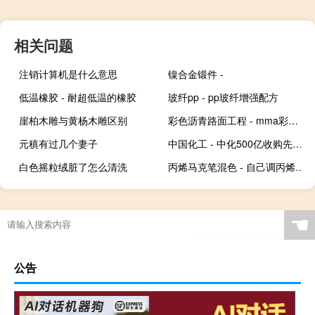
相关问题
注销计算机是什么意思
镍合金锻件 -
低温橡胶 - 耐超低温的橡胶
玻纤pp - pp玻纤增强配方
崖柏木雕与黄杨木雕区别
彩色沥青路面工程 - mma彩色沥青路面施工方案
元稹有过几个妻子
中国化工 - 中化500亿收购先正达后遗症
白色摇粒绒脏了怎么清洗
丙烯马克笔混色 - 自己调丙烯马克笔
☚
公告