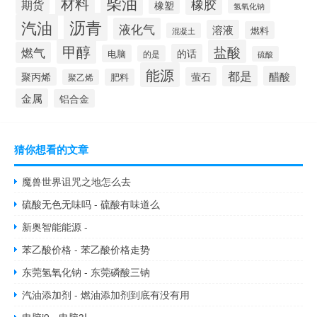
柴油
材料
橡胶
期货
橡塑
氢氧化钠
沥青
汽油
液化气
溶液
燃料
混凝土
甲醇
盐酸
燃气
的话
电脑
的是
硫酸
能源
都是
醋酸
聚丙烯
萤石
肥料
聚乙烯
金属
铝合金
猜你想看的文章
魔兽世界诅咒之地怎么去
硫酸无色无味吗 - 硫酸有味道么
新奥智能能源 -
苯乙酸价格 - 苯乙酸价格走势
东莞氢氧化钠 - 东莞磷酸三钠
汽油添加剂 - 燃油添加剂到底有没有用