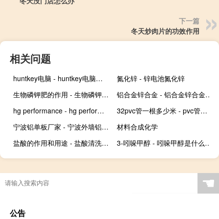
冬天没门店怎么办
下一篇
冬天炒肉片的功效作用
相关问题
huntkey电脑 - huntkey电脑主机
氮化锌 - 锌电池氮化锌
生物磷钾肥的作用 - 生物磷钾肥是什么肥料
铝合金锌合金 - 铝合金锌合金的区别
hg performance - hg performance杨永杰
32pvc管一根多少米 - pvc管一根有多长
宁波铝单板厂家 - 宁波外墙铝板公司
材料合成化学
盐酸的作用和用途 - 盐酸清洗厕所的正确方法
3-吲哚甲醇 - 吲哚甲醇是什么东西
☚
公告