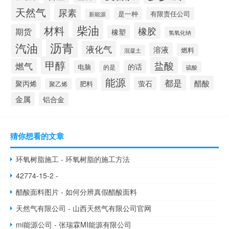
天然气
尿素
是一种
有限责任公司
新能源
柴油
材料
橡胶
期货
橡塑
氢氧化钠
沥青
汽油
液化气
溶液
燃料
混凝土
甲醇
盐酸
燃气
的话
电脑
的是
硫酸
能源
都是
醋酸
聚丙烯
萤石
肥料
聚乙烯
金属
铝合金
猜你想看的文章
环氧树脂施工 - 环氧树脂的施工方法
42774-15-2 -
醋酸面料图片 - 如何分辨真假醋酸面料
天然气有限公司 - 山西天然气有限公司官网
mi能源公司 - 张瑞霖MI能源有限公司