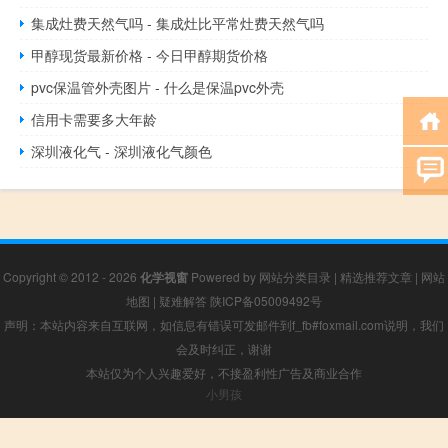
集成灶费天然气吗 - 集成灶比平常灶费天然气吗
甲醇现货最新价格 - 今日甲醇期货价格
pvc保温管外壳图片 - 什么是保温pvc外壳
信用卡需要多大年龄
深圳液化气 - 深圳液化气颜色
Copyright © 2012 - 2026
化学视窗
Powered by
网站分类目录
|
精选推荐文章
|
网站
地图
|
疑难解答
陕ICP备05009492号
声明：本站内容来自互联网，如信息有错误可发邮件到f_fb#foxmail.com说明，我们
会及时纠正，谢谢
本站仅为个人兴趣爱好，不接盈利性广告及商业合作
小男孩