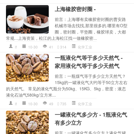
上海橡胶密封圈 -
前言：上海哪有卖橡胶密封圈的曹安路
机械市场去找找,那里很多的.哪里有O型
圈，密封圈，平垫圈，橡胶球卖，大都
常规...上海资策，松江的上海松江找一做橡胶密...
lf
10-30
41
314
化学工业
一瓶液化气等于多少天然气 -
家用液化气等于多少天然气
前言：一瓶煤气等于多少立方天然气？
15kg的一罐液化气大约等于50立方左右
的天然气。 常见的液化气瓶分为50kg、15KG、5kg，密度：液态
液化石油气580kg/立方米...
lf
10-30
49
735
化学工业
一罐液化气多少方 - 1瓶液化气
有多少立方
前言：一罐液化气多少立方？液化气罐