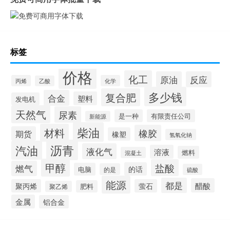
标签
价格
化工
原油
反应
丙烯
化学
乙酸
多少钱
复合肥
合金
塑料
发电机
天然气
尿素
是一种
有限责任公司
新能源
柴油
材料
橡胶
期货
橡塑
氢氧化钠
沥青
汽油
液化气
溶液
燃料
混凝土
甲醇
盐酸
燃气
的话
电脑
的是
硫酸
能源
都是
醋酸
聚丙烯
萤石
肥料
聚乙烯
金属
铝合金