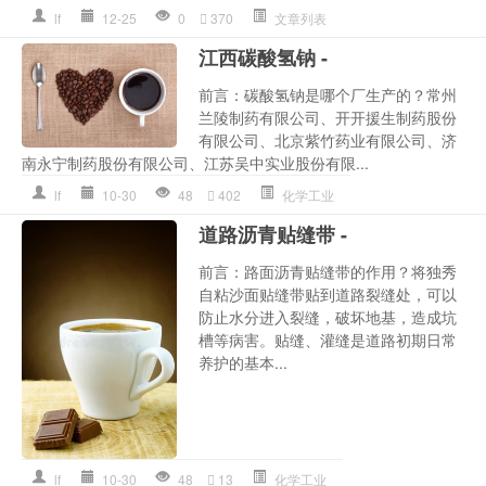
lf
12-25
0
370
文章列表
江西碳酸氢钠 -
前言：碳酸氢钠是哪个厂生产的？常州
兰陵制药有限公司、开开援生制药股份
有限公司、北京紫竹药业有限公司、济
南永宁制药股份有限公司、江苏吴中实业股份有限...
lf
10-30
48
402
化学工业
道路沥青贴缝带 -
前言：路面沥青贴缝带的作用？将独秀
自粘沙面贴缝带贴到道路裂缝处，可以
防止水分进入裂缝，破坏地基，造成坑
槽等病害。贴缝、灌缝是道路初期日常
养护的基本...
lf
10-30
48
13
化学工业