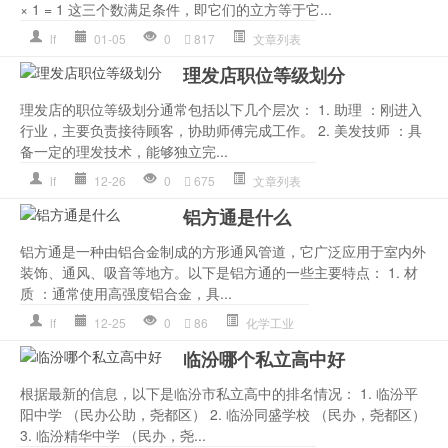
× 1 = 1 这三个数满足条件，即它们的立方等于它...
lf
01-05
0
817
文章列表
理发店职位等级划分
理发店的职位等级划分通常包括以下几个层次： 1. 助理 ：刚进入
行业，主要负责接待顾客，协助师傅完成工作。 2. 美发技师 ：具
备一定的理发技术，能够独立完...
lf
12-26
0
675
文章列表
铝方通是什么
铝方通是一种由铝合金制成的方形通风管道，它广泛应用于室内外
装饰、通风、吸音等地方。以下是铝方通的一些主要特点： 1. 材
质 ：通常使用高强度铝合金，具...
lf
12-25
0
86
化学工业
临汾哪个私立高中好
根据最新的信息，以下是临汾市私立高中的排名情况： 1. 临汾平
阳中学 （民办公助，尧都区） 2. 临汾同盛学校 （民办，尧都区）
3. 临汾精华中学 （民办，尧...