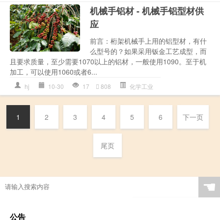
机械手铝材 - 机械手铝型材供
应
前言：桁架机械手上用的铝型材，有什
么型号的？如果采用钣金工艺成型，而
且要求质量，至少需要1070以上的铝材，一般使用1090。至于机
加工，可以使用1060或者6...
hj
10-30
17
808
化学工业
1
2
3
4
5
6
下一页
尾页
☚
公告