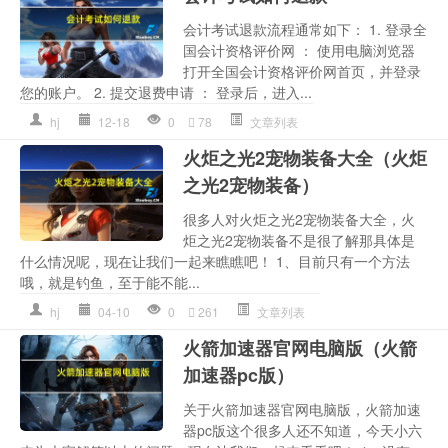
会计考试退款流程通常如下： 1. 登录全
国会计资格评价网 ： 使用电脑浏览器
打开全国会计资格评价网首页，并登录
您的账户。 2. 提交退费申请 ： 登录后，进入...
hj
12-18
0
78
文章列表
火炬之光2宠物装备大全（火炬
之光2宠物装备）
很多人对火炬之光2宠物装备大全，火
炬之光2宠物装备不是很了解那具体是
什么情况呢，现在让我们一起来瞧瞧吧！ 1、目前只有一个方法
哦，就是钓鱼，至于能不能...
hj
04-10
0
261
文章列表
火箭加速器官网电脑版（火箭
加速器pc版）
关于火箭加速器官网电脑版，火箭加速
器pc版这个很多人还不知道，今天小六