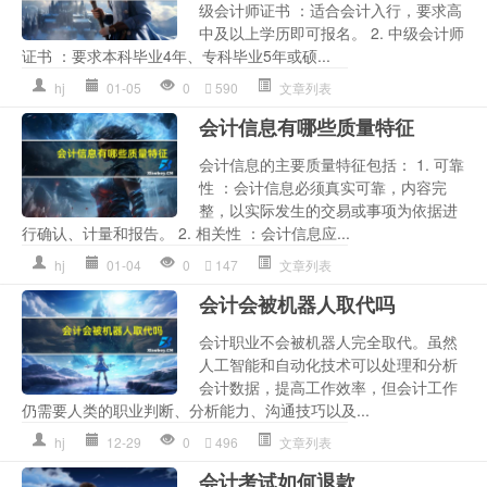
级会计师证书 ：适合会计入行，要求高
中及以上学历即可报名。 2. 中级会计师
证书 ：要求本科毕业4年、专科毕业5年或硕...
hj
01-05
0
590
文章列表
会计信息有哪些质量特征
会计信息的主要质量特征包括： 1. 可靠
性 ：会计信息必须真实可靠，内容完
整，以实际发生的交易或事项为依据进
行确认、计量和报告。 2. 相关性 ：会计信息应...
hj
01-04
0
147
文章列表
会计会被机器人取代吗
会计职业不会被机器人完全取代。虽然
人工智能和自动化技术可以处理和分析
会计数据，提高工作效率，但会计工作
仍需要人类的职业判断、分析能力、沟通技巧以及...
hj
12-29
0
496
文章列表
会计考试如何退款