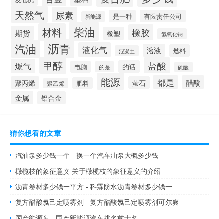
天然气
尿素
是一种
有限责任公司
新能源
柴油
材料
橡胶
期货
橡塑
氢氧化钠
沥青
汽油
液化气
溶液
燃料
混凝土
甲醇
盐酸
燃气
的话
电脑
的是
硫酸
能源
都是
醋酸
聚丙烯
萤石
肥料
聚乙烯
金属
铝合金
猜你想看的文章
汽油泵多少钱一个 - 换一个汽车油泵大概多少钱
橄榄枝的象征意义 关于橄榄枝的象征意义的介绍
沥青卷材多少钱一平方 - 科霖防水沥青卷材多少钱一
复方醋酸氯己定喷雾剂 - 复方醋酸氯己定喷雾剂可尔爽
国产能源车 - 国产新能源汽车排名前十名