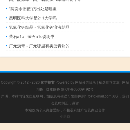
“莼羹余旧便”的出处是哪里
昆明医科大学是211大学吗
氢氧化钾结晶 - 氢氧化钾溶液结晶
萤石a1c - 萤石a1c说明书
广元沥青 - 广元哪里有卖沥青块的
Copyright © 2012 - 2026
化学视窗
Powered by
网站分类目录
|
精选推荐文章
|
网站
地图
|
疑难解答
陕ICP备05009492号
声明：本站内容来自互联网，如信息有错误可发邮件到f_fb#foxmail.com说明，我们
会及时纠正，谢谢
本站仅为个人兴趣爱好，不接盈利性广告及商业合作
小男孩