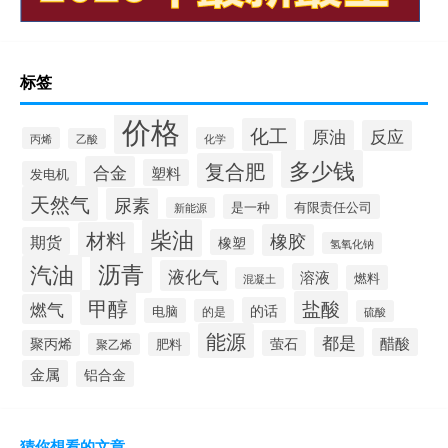
标签
价格
化工
原油
反应
丙烯
化学
乙酸
多少钱
复合肥
合金
塑料
发电机
天然气
尿素
是一种
有限责任公司
新能源
柴油
材料
橡胶
期货
橡塑
氢氧化钠
沥青
汽油
液化气
溶液
燃料
混凝土
甲醇
盐酸
燃气
的话
电脑
的是
硫酸
能源
都是
醋酸
聚丙烯
萤石
肥料
聚乙烯
金属
铝合金
猜你想看的文章