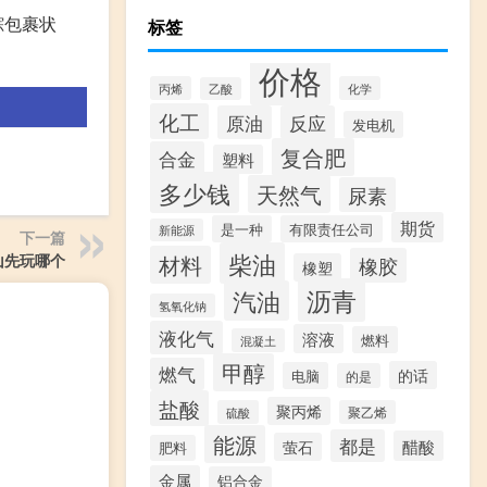
踪包裹状
标签
价格
丙烯
化学
乙酸
化工
原油
反应
发电机
复合肥
合金
塑料
多少钱
天然气
尿素
期货
是一种
有限责任公司
新能源
下一篇
柴油
材料
山先玩哪个
橡胶
橡塑
沥青
汽油
氢氧化钠
液化气
溶液
燃料
混凝土
甲醇
燃气
的话
电脑
的是
盐酸
聚丙烯
硫酸
聚乙烯
能源
都是
醋酸
萤石
肥料
金属
铝合金