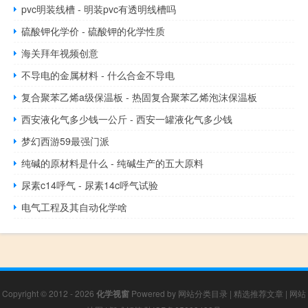
pvc明装线槽 - 明装pvc有透明线槽吗
硫酸钾化学价 - 硫酸钾的化学性质
海关拜年视频创意
不导电的金属材料 - 什么合金不导电
复合聚苯乙烯a级保温板 - 热固复合聚苯乙烯泡沫保温板
西安液化气多少钱一公斤 - 西安一罐液化气多少钱
梦幻西游59最强门派
纯碱的原材料是什么 - 纯碱生产的五大原料
尿素c14呼气 - 尿素14c呼气试验
电气工程及其自动化学啥
Copyright © 2012 - 2026
化学视窗
Powered by
网站分类目录
|
精选推荐文章
|
网站