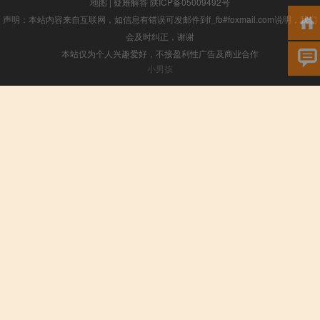
地图
|
疑难解答
陕ICP备05009492号
声明：本站内容来自互联网，如信息有错误可发邮件到f_fb#foxmail.com说明，我们
会及时纠正，谢谢
本站仅为个人兴趣爱好，不接盈利性广告及商业合作
小男孩