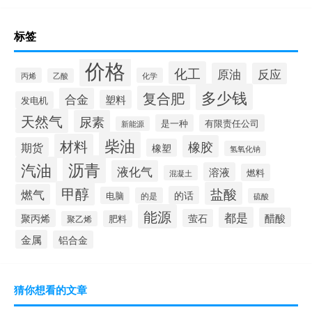
标签
价格
化工
原油
反应
丙烯
化学
乙酸
多少钱
复合肥
合金
塑料
发电机
天然气
尿素
是一种
有限责任公司
新能源
柴油
材料
橡胶
期货
橡塑
氢氧化钠
沥青
汽油
液化气
溶液
燃料
混凝土
甲醇
盐酸
燃气
的话
电脑
的是
硫酸
能源
都是
醋酸
聚丙烯
萤石
肥料
聚乙烯
金属
铝合金
猜你想看的文章