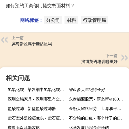
如何预约工商部门提交书面材料？
网络标签：
分公司
材料
行政管理局
上一篇
滨海新区属于塘沽区吗
下一篇
淄博英语培训哪里好
相关问题
氢氧化铵 - 染发剂中氢氧化铵有毒吗
智齿多大年纪得长好
深圳全铝家具 - 深圳哪里有全铝家具卖
永泰能源股票 - 丽岛新材(603937)股票
盐酸过滤 - 新型盐酸过滤器
金融大鳄格里芬：世界和平红利已走到尽头
萤石室外监控摄像头 - 萤石摄像头室外机的型号
不含铅的口红 - 哪个牌子的口红含铅低一点
魔兽无双乱舞攻略
化学发展历程是怎样的