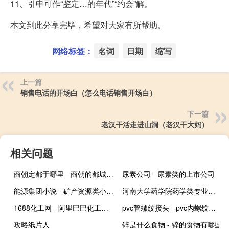
11、引申可作“鉴定…的年代”“约会”解。
本文到此分享完毕，希望对大家有所帮助。
网络标签：
名词
日期
缩写
上一篇
销售电话的开场白（怎么电话销售开场白）
下一篇
老汉干活走进山洞（老汉干大妈）
相关问题
商朝定都于哪里 - 商朝的都城是现在哪里
尿素公司 - 尿素类的上市公司
能源集团小说 - 矿产资源类小说排行榜
河南大学药学院药学类专业怎么样啊
1688化工网 - 阿里巴巴化工批发网
pvc管螺纹接头 - pvc内螺纹接头
攻略纸片人
锌是什么食物 - 锌的食物有哪些