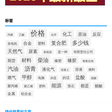
标签
价格
化工
原油
反应
丙烯
化学
乙酸
多少钱
复合肥
合金
塑料
发电机
天然气
尿素
是一种
有限责任公司
新能源
柴油
材料
橡胶
期货
橡塑
氢氧化钠
沥青
汽油
液化气
溶液
燃料
混凝土
甲醇
盐酸
燃气
的话
电脑
的是
硫酸
能源
都是
醋酸
聚丙烯
萤石
肥料
聚乙烯
金属
铝合金
猜你想看的文章