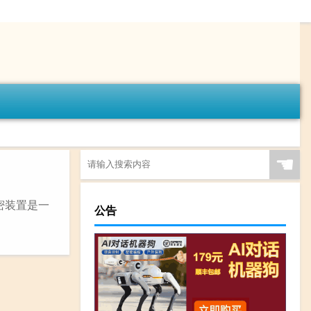
☚
密装置是一
公告