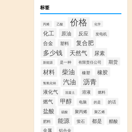
标签
价格
丙烯
化学
乙酸
化工
原油
反应
发电机
复合肥
合金
塑料
多少钱
天然气
尿素
期货
是一种
有限责任公司
新能源
柴油
材料
橡胶
橡塑
沥青
汽油
氢氧化钠
液化气
溶液
燃料
混凝土
甲醇
燃气
的话
电脑
的是
盐酸
聚丙烯
硫酸
聚乙烯
能源
都是
醋酸
萤石
肥料
金属
铝合金