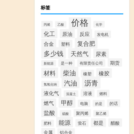
标签
价格
丙烯
化学
乙酸
化工
原油
反应
发电机
复合肥
合金
塑料
多少钱
天然气
尿素
期货
是一种
有限责任公司
新能源
柴油
材料
橡胶
橡塑
沥青
汽油
氢氧化钠
液化气
溶液
燃料
混凝土
甲醇
燃气
的话
电脑
的是
盐酸
聚丙烯
硫酸
聚乙烯
能源
都是
醋酸
萤石
肥料
金属
铝合金