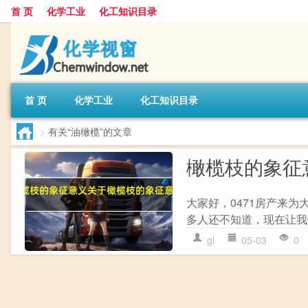
首 页
化学工业
化工知识目录
首 页
化学工业
化工知识目录
>
有关“油橄榄”的文章
橄榄枝的象征
大家好，0471房产来
多人还不知道，现在让我们
gl
05-03
0