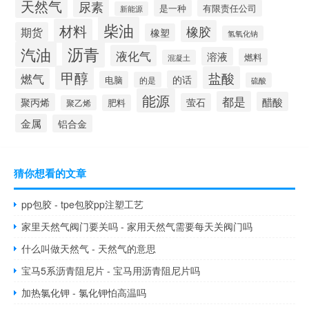
天然气
尿素
是一种
有限责任公司
新能源
柴油
材料
橡胶
期货
橡塑
氢氧化钠
沥青
汽油
液化气
溶液
燃料
混凝土
甲醇
盐酸
燃气
的话
电脑
的是
硫酸
能源
都是
醋酸
聚丙烯
萤石
肥料
聚乙烯
金属
铝合金
猜你想看的文章
pp包胶 - tpe包胶pp注塑工艺
家里天然气阀门要关吗 - 家用天然气需要每天关阀门吗
什么叫做天然气 - 天然气的意思
宝马5系沥青阻尼片 - 宝马用沥青阻尼片吗
加热氯化钾 - 氯化钾怕高温吗