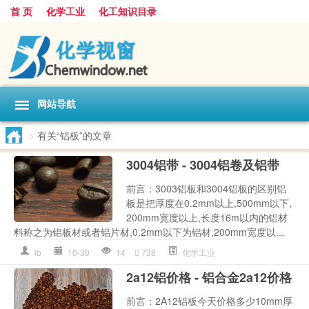
首 页
化学工业
化工知识目录
网站导航
>
有关“铝板”的文章
3004铝带 - 3004铝卷及铝带
前言：3003铝板和3004铝板的区别铝
板是把厚度在0.2mm以上,500mm以下,
200mm宽度以上,长度16m以内的铝材
料称之为铝板材或者铝片材,0.2mm以下为铝材,200mm宽度以...
lb
10-30
14
738
化学工业
2a12铝价格 - 铝合金2a12价格
前言：2A12铝板今天价格多少10mm厚