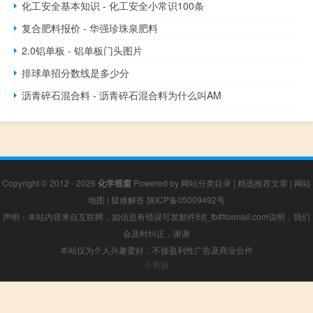
化工安全基本知识 - 化工安全小常识100条
复合肥料报价 - 华强珍珠泉肥料
2.0铝单板 - 铝单板门头图片
排球单招分数线是多少分
沥青碎石混合料 - 沥青碎石混合料为什么叫AM
Copyright © 2012 - 2026
化学视窗
Powered by
网站分类目录
|
精选推荐文章
|
网站
地图
|
疑难解答
陕ICP备05009492号
声明：本站内容来自互联网，如信息有错误可发邮件到f_fb#foxmail.com说明，我们
会及时纠正，谢谢
本站仅为个人兴趣爱好，不接盈利性广告及商业合作
小男孩