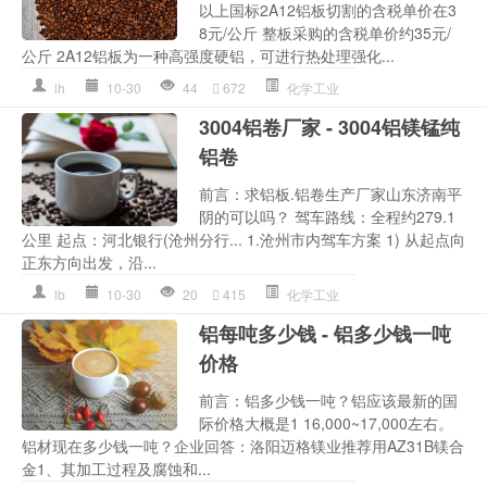
以上国标2A12铝板切割的含税单价在3
8元/公斤 整板采购的含税单价约35元/
公斤 2A12铝板为一种高强度硬铝，可进行热处理强化...
lh
10-30
44
672
化学工业
3004铝卷厂家 - 3004铝镁锰纯
铝卷
前言：求铝板.铝卷生产厂家山东济南平
阴的可以吗？ 驾车路线：全程约279.1
公里 起点：河北银行(沧州分行... 1.沧州市内驾车方案 1) 从起点向
正东方向出发，沿...
lb
10-30
20
415
化学工业
铝每吨多少钱 - 铝多少钱一吨
价格
前言：铝多少钱一吨？铝应该最新的国
际价格大概是1 16,000~17,000左右。
铝材现在多少钱一吨？企业回答：洛阳迈格镁业推荐用AZ31B镁合
金1、其加工过程及腐蚀和...