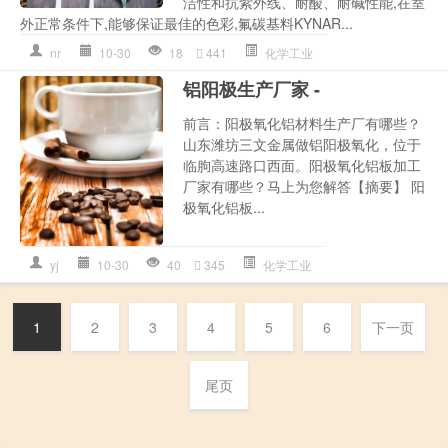
洁性和抗紫外线、耐酸、耐碱性能,在室
外正常条件下,能够保证最佳的色彩,氟碳基料KYNAR...
nr
10-30
18
441
化学工业
铝阳极生产厂家 -
前言：阳极氧化铝材料生产厂有哪些？
山东潍坊三文金属做铝阳极氧化，位于
临朐高速路口西面。阳极氧化铝板加工
厂家有哪些？马上为您解答【摘要】 阳
极氧化铝板...
yj
10-30
40
345
化学工业
1
2
3
4
5
6
下一页
尾页