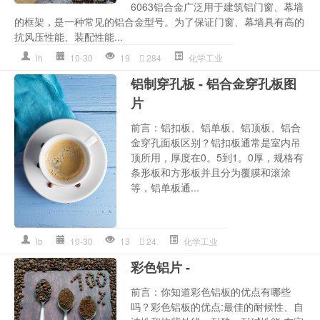
6063铝合金广泛用于建筑铝门窗、幕墙
的框架，是一种常见的铝合金型号。为了保证门窗、幕墙具有高的
抗风压性能、装配性能...
lh
10-30
19
284
化学工业
铝制穿孔板 - 铝合金穿孔板图
片
前言：铝扣板、铝单板、铝顶板、铝合
金穿孔面板区别？铝扣板通常是室内吊
顶所用，厚度在0。5到1。0厚，规格有
条形板和方形板并且分为覆膜和滚涂
等，铝单板通...
lb
10-30
13
24
化学工业
彩色铝片 -
前言：你知道彩色铝板的优点有哪些
吗？彩色铝板的优点:最佳的耐候性、自