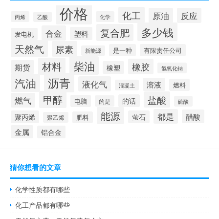
价格
化工
原油
反应
丙烯
化学
乙酸
多少钱
复合肥
合金
塑料
发电机
天然气
尿素
是一种
有限责任公司
新能源
柴油
材料
橡胶
期货
橡塑
氢氧化钠
沥青
汽油
液化气
溶液
燃料
混凝土
甲醇
盐酸
燃气
的话
电脑
的是
硫酸
能源
都是
醋酸
聚丙烯
萤石
肥料
聚乙烯
金属
铝合金
猜你想看的文章
化学性质都有哪些
化工产品都有哪些