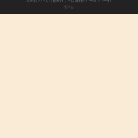
本站仅为个人兴趣爱好，不接盈利性广告及商业合作
小男孩