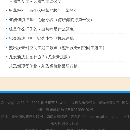
天然气交费 - 天然气费怎么交
甲苯极性 - 为什么甲苯的极性比苯的小
何妍傅慎行掌中之物小说（何妍傅慎行第一次）
镍是什么样子的 - 自然镍是什么颜色
铝壳减速电机 - 铝壳小型电机减速机
熊出没奇幻空间主题曲歌词（熊出没奇幻空间主题曲）
龙女新皮肤是什么?（龙女新皮肤）
苯乙烯现货价格 - 苯乙烯价格最新行情
Copyright © 2012 - 2026
化学视窗
Powered by
网站分类目录
|
精选推荐文章
|
网站
地图
|
疑难解答
陕ICP备05009492号
声明：本站内容来自互联网，如信息有错误可发邮件到f_fb#foxmail.com说明，我们
会及时纠正，谢谢