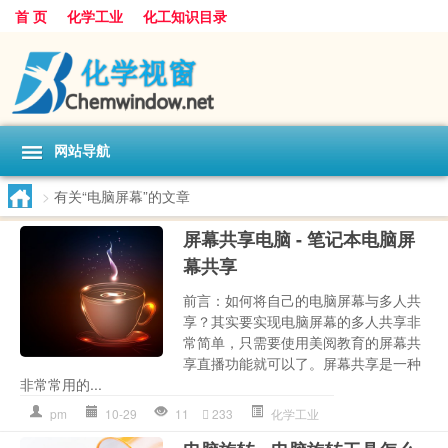
首 页
化学工业
化工知识目录
网站导航
>
有关“电脑屏幕”的文章
屏幕共享电脑 - 笔记本电脑屏
幕共享
前言：如何将自己的电脑屏幕与多人共
享？其实要实现电脑屏幕的多人共享非
常简单，只需要使用美阅教育的屏幕共
享直播功能就可以了。屏幕共享是一种
非常常用的...
pm
10-29
11
233
化学工业