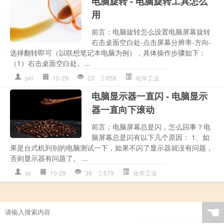
电脑旋转 - 电脑旋转工具怎么
用
前言：电脑旋转怎么设置电脑屏幕旋转
右击桌面空白处-点击屏幕分辨率-方向-
选择翻转即可（以联想笔记本电脑为例），具体操作步骤如下：
（1）右击桌面空白处。...
pm
10-29
23
658
化学工业
电脑显示器一直闪 - 电脑显示
器一直向下滚动
前言：电脑屏幕总是闪，怎么回事？电
脑屏幕总是闪有以下几个原因： 1、如
果是台式机到别的电脑测试一下，如果不闪了显示器就没有问题，
否则显示器有问题了。 ...
xs
10-29
39
579
化学工业
☚