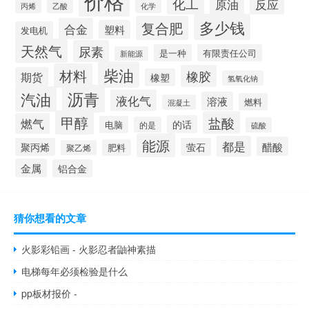
价格
化工
原油
反应
丙烯
化学
乙酸
多少钱
复合肥
合金
塑料
发电机
天然气
尿素
是一种
有限责任公司
新能源
柴油
材料
橡胶
期货
橡塑
氢氧化钠
沥青
汽油
液化气
溶液
燃料
混凝土
甲醇
盐酸
燃气
的话
电脑
的是
硫酸
能源
都是
醋酸
聚丙烯
萤石
肥料
聚乙烯
金属
铝合金
猜你想看的文章
火影彩铅画 - 火影忍者鼬神素描
电梯每年必须检验是什么
pp板材报价 -