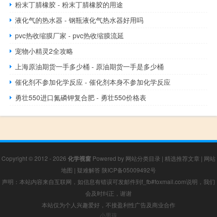
粉末丁腈橡胶 - 粉末丁腈橡胶的用途
液化气的热水器 - 钢瓶液化气热水器好用吗
pvc热收缩膜厂家 - pvc热收缩膜流延
宠物小精灵2全攻略
上海原油期货一手多少桶 - 原油期货一手是多少桶
催化剂不参加化学反应 - 催化剂本身不参加化学反应
勇壮550进口氮磷钾复合肥 - 勇壮550价格表
Copyright © 2012 - 2026
化学视窗
Powered by
网站分类目录
|
精选推荐文章
|
网站
地图
|
疑难解答
陕ICP备05009492号
声明：本站内容来自互联网，如信息有错误可发邮件到f_fb#foxmail.com说明，我们
会及时纠正，谢谢
本站仅为个人兴趣爱好，不接盈利性广告及商业合作
小男孩