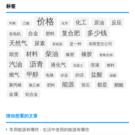
标签
价格
化工
原油
反应
丙烯
化学
乙酸
多少钱
复合肥
合金
塑料
发电机
天然气
尿素
是一种
有限责任公司
新能源
柴油
材料
橡胶
期货
橡塑
氢氧化钠
沥青
汽油
液化气
溶液
燃料
混凝土
甲醇
盐酸
燃气
的话
电脑
的是
硫酸
能源
都是
醋酸
聚丙烯
萤石
肥料
聚乙烯
金属
铝合金
猜你想看的文章
常用能源有哪些 - 生活中使用的能源有哪些