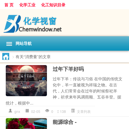
首 页
化学工业
化工知识目录
网站导航
>
有关“消费量”的文章
过年下羊好吗
过年下羊：传说与习俗 在中国的传统文
化中，羊一直被视为祥瑞之物。在古
代，人们常常会在过年的时候祭祀羊
神，祈求来年风调雨顺、五谷丰登。据
统计，根据中...
gnx
02-05
0
138
文章列表
能源综合 -