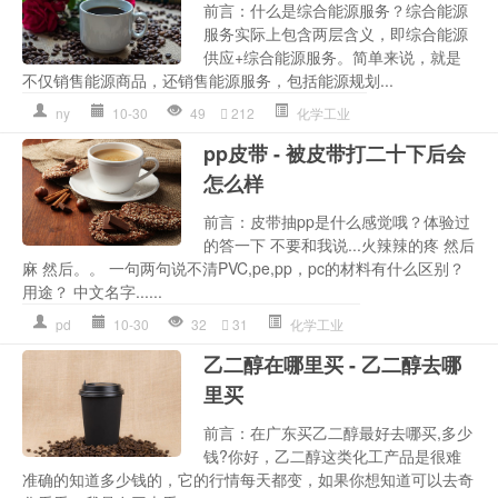
前言：什么是综合能源服务？综合能源
服务实际上包含两层含义，即综合能源
供应+综合能源服务。简单来说，就是
不仅销售能源商品，还销售能源服务，包括能源规划...
ny
10-30
49
212
化学工业
pp皮带 - 被皮带打二十下后会
怎么样
前言：皮带抽pp是什么感觉哦？体验过
的答一下 不要和我说...火辣辣的疼 然后
麻 然后。。 一句两句说不清PVC,pe,pp，pc的材料有什么区别？
用途？ 中文名字......
pd
10-30
32
31
化学工业
乙二醇在哪里买 - 乙二醇去哪
里买
前言：在广东买乙二醇最好去哪买,多少
钱?你好，乙二醇这类化工产品是很难
准确的知道多少钱的，它的行情每天都变，如果你想知道可以去奇