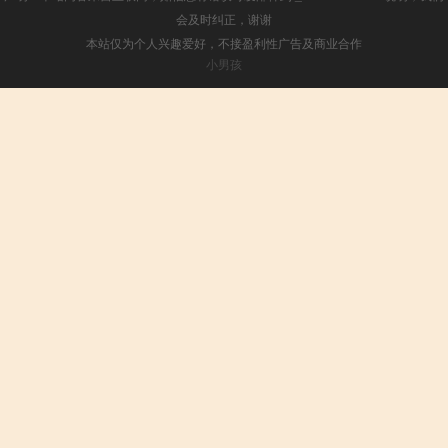
会及时纠正，谢谢
本站仅为个人兴趣爱好，不接盈利性广告及商业合作
小男孩