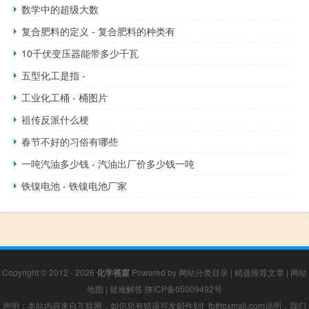
数学中的超级大数
复合肥料的定义 - 复合肥料的种类有
10千伏变压器能带多少千瓦
五型化工是指 -
工业化工桶 - 桶图片
祖传反派什么梗
春节不好的习俗有哪些
一吨汽油多少钱 - 汽油出厂价多少钱一吨
铁镍电池 - 铁镍电池厂家
Copyright © 2012 - 2026
化学视窗
Powered by
网站分类目录
|
精选推荐文章
|
网站
地图
|
疑难解答
陕ICP备05009492号
声明：本站内容来自互联网，如信息有错误可发邮件到f_fb#foxmail.com说明，我们