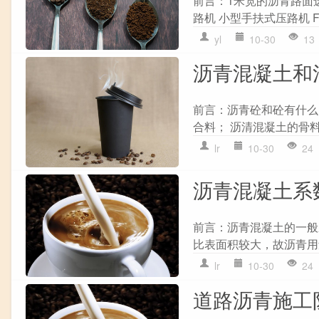
前言：1米宽的沥青路面
路机 小型手扶式压路机 FST-
yl
10-30
13
沥青混凝土和
前言：沥青砼和砼有什么
合料； 沥清混凝土的骨料
lr
10-30
24
沥青混凝土系数
前言：沥青混凝土的一般压
比表面积较大，故沥青用量
lr
10-30
24
道路沥青施工队