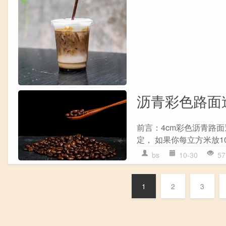
沥青彩色路面造
前言：4cm彩色沥青路面
定， 如果你每立方米放100
bs
10-30
57
1
2
3