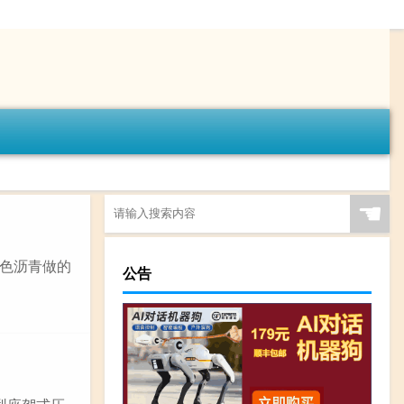
☚
色沥青做的
公告