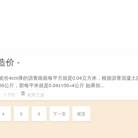
价 -
造价4cm厚的沥青路面每平方就是0.04立方米，根据沥青混凝土
公斤，那每平米就是0.04x100=4公斤 如果你...
772
化学工业
4
5
6
下一页
尾页