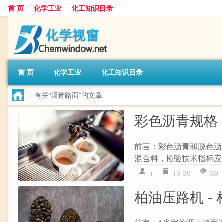
首 页
化学工业
化工知识目录
首 页
化学工业
化工知识目录
>
有关“沥青路面”的文章
彩色沥青规格 
前言：彩色沥青和脱色沥
混合料，检验技术指标应该要
lr
10-30
69
柏油压路机 -