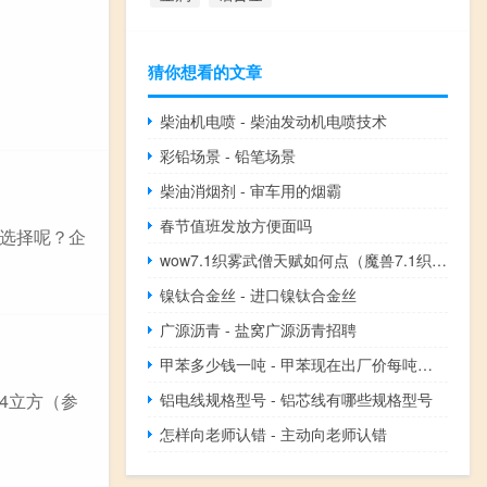
猜你想看的文章
柴油机电喷 - 柴油发动机电喷技术
彩铅场景 - 铅笔场景
柴油消烟剂 - 审车用的烟霸
春节值班发放方便面吗
选择呢？企
wow7.1织雾武僧天赋如何点（魔兽7.1织雾武僧天赋加点推荐）
镍钛合金丝 - 进口镍钛合金丝
广源沥青 - 盐窝广源沥青招聘
甲苯多少钱一吨 - 甲苯现在出厂价每吨多少钱
铝电线规格型号 - 铝芯线有哪些规格型号
4立方（参
怎样向老师认错 - 主动向老师认错