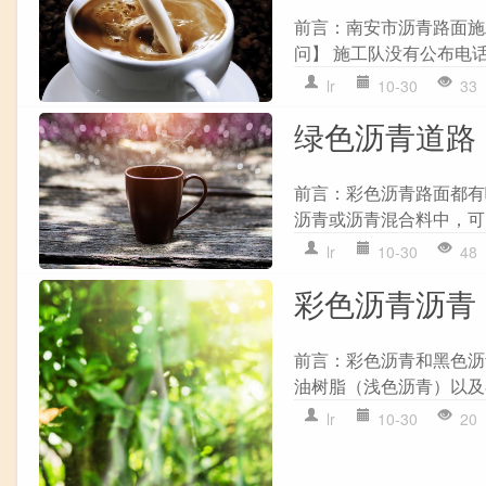
前言：南安市沥青路面施
问】 施工队没有公布电话哦
lr
10-30
33
绿色沥青道路 
前言：彩色沥青路面都有
沥青或沥青混合料中，可
lr
10-30
48
彩色沥青沥青 
前言：彩色沥青和黑色沥
油树脂（浅色沥青）以及
lr
10-30
20