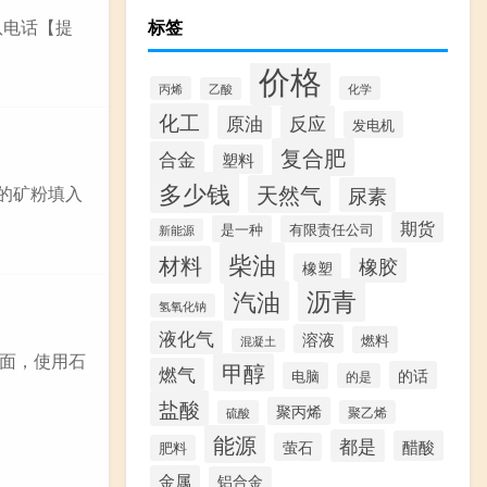
队电话【提
标签
价格
丙烯
化学
乙酸
化工
原油
反应
发电机
复合肥
合金
塑料
多少钱
天然气
尿素
的矿粉填入
期货
是一种
有限责任公司
新能源
柴油
材料
橡胶
橡塑
沥青
汽油
氢氧化钠
液化气
溶液
燃料
混凝土
面，使用石
甲醇
燃气
的话
电脑
的是
盐酸
聚丙烯
硫酸
聚乙烯
能源
都是
醋酸
萤石
肥料
金属
铝合金