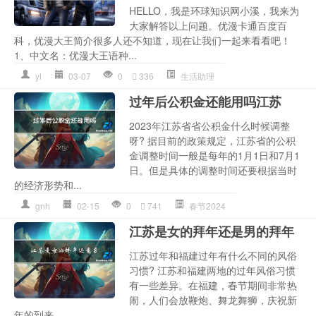
HELLO，我是环球知识网小溪，我来为
大家解答以上问题。优漫卡通百度百
科，优漫大王简介很多人还不知道，现在让我们一起来看看吧！
1、中文名：优漫大王语种...
yl
03-07
0
336
生活助理
过年后公积金还能用吗江苏
2023年江苏省省公积金什么时候调整
呀? 据目前的政策规定，江苏省的公积
金调整时间一般是每年的1月1日和7月1
日。但是具体的调整时间还要根据当时
的经济形势和...
gnh
02-15
0
741
春节2024
江苏是女的拜年还是男的拜年
江苏过年和福建过年有什么不同的风俗
习惯? 江苏和福建两地的过年风俗习惯
有一些差异。在福建，春节期间非常热
闹，人们会放鞭炮、舞龙舞狮，庆祝新
年的到来。...