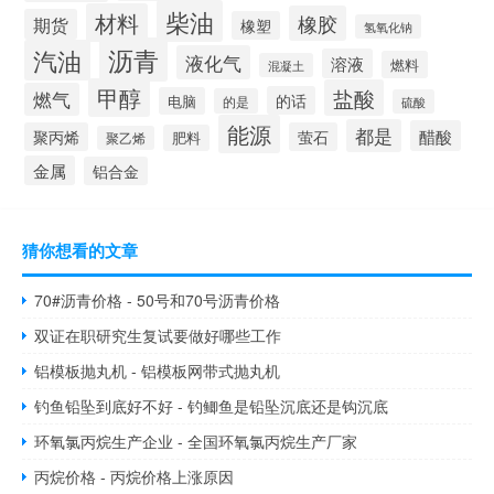
柴油
材料
橡胶
期货
橡塑
氢氧化钠
沥青
汽油
液化气
溶液
燃料
混凝土
甲醇
盐酸
燃气
的话
电脑
的是
硫酸
能源
都是
醋酸
聚丙烯
萤石
肥料
聚乙烯
金属
铝合金
猜你想看的文章
70#沥青价格 - 50号和70号沥青价格
双证在职研究生复试要做好哪些工作
铝模板抛丸机 - 铝模板网带式抛丸机
钓鱼铅坠到底好不好 - 钓鲫鱼是铅坠沉底还是钩沉底
环氧氯丙烷生产企业 - 全国环氧氯丙烷生产厂家
丙烷价格 - 丙烷价格上涨原因