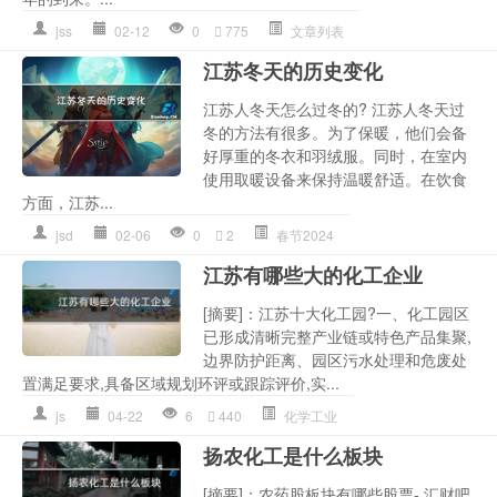
jss
02-12
0
775
文章列表
江苏冬天的历史变化
江苏人冬天怎么过冬的? 江苏人冬天过
冬的方法有很多。为了保暖，他们会备
好厚重的冬衣和羽绒服。同时，在室内
使用取暖设备来保持温暖舒适。在饮食
方面，江苏...
jsd
02-06
0
2
春节2024
江苏有哪些大的化工企业
[摘要]：江苏十大化工园?一、化工园区
已形成清晰完整产业链或特色产品集聚,
边界防护距离、园区污水处理和危废处
置满足要求,具备区域规划环评或跟踪评价,实...
js
04-22
6
440
化学工业
扬农化工是什么板块
[摘要]：农药股板块有哪些股票- 汇财吧