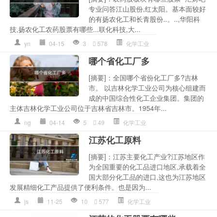
专业问答江山股份,红太阳。基本面较好
的有扬农化工和长青股份..。..,华阳科
技,扬农化工农药股票有哪些...联化科技,大...
yn
04-15
3
578
化学工业
哪个省化工厂多
[摘要]：全国哪个省份化工厂多?吉林
市。 以吉林化学工业公司为核心组建而
成的中国综合性化工企业集团。集团的
主体吉林化学工业公司位于吉林省吉林市。1954年...
ng
04-14
5
49
化学工业
江苏化工原料
[摘要]：江苏主要化工产业?江苏地区作
为全国重要的化工品进口地区,承载着全
国大部分化工品的进口,这也为江苏地区
发展精细化工产品提供了便利条件。也是因为...
js
11-25
10
577
化学工业