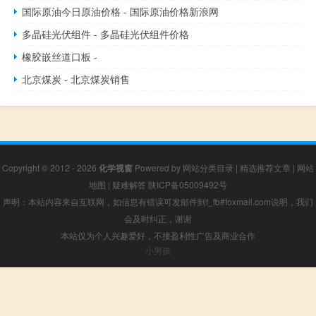
国际原油今日原油价格 - 国际原油价格新浪网
多晶硅光伏组件 - 多晶硅光伏组件价格
橡胶嵌丝道口板 -
北京煤炭 - 北京煤炭销售
Copyright © 2012 - 2026
化学视窗
Powered by
网站分类目录
|
精选推荐文章
|
网站
地图
|
疑难解答
陕ICP备05009492号
声明：本站内容来自互联网，如信息有错误可发邮件到f_fb#foxmail.com说明，我们
会及时纠正，谢谢
本站仅为个人兴趣爱好，不接盈利性广告及商业合作
小男孩