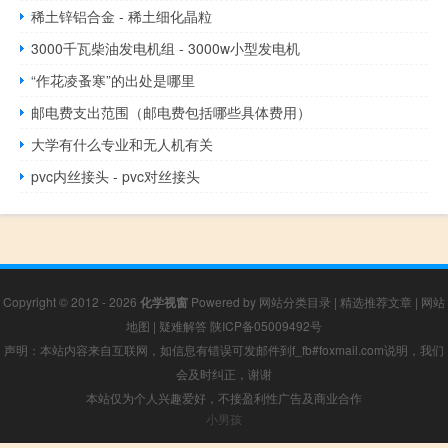
稀土锌铝合金 - 稀土细化晶粒
3000千瓦柴油发电机组 - 3000w小型发电机
“作花凌蚤寒”的出处是哪里
邮电费支出范围（邮电费包括哪些具体费用）
大学有什么专业和无人机有关
pvc内丝接头 - pvc对丝接头
Copyright © 2012 - 2026
化学视窗
Powered by
网站分类目录
|
精选推荐文章
|
网站
地图
|
疑难解答
陕ICP备05009492号
声明：本站内容来自互联网，如信息有错误可发邮件到f_fb#foxmail.com说明，我们
会及时纠正，谢谢
本站仅为个人兴趣爱好，不接盈利性广告及商业合作
小男孩