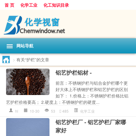
首 页
化学工业
化工知识目录
网站导航
>
有关“护栏”的文章
铝艺护栏铝材 -
前言：不锈钢护栏与铝合金护栏哪个更
好大体上不锈钢护栏和铝艺护栏的区别
如下： 1.价格上：不锈钢护栏价格比铝
艺护栏价格要高； 2.硬度上：不锈钢护栏的硬度...
hl
10-30
53
485
化学工业
铝艺护栏厂 - 铝艺护栏厂家哪
家好