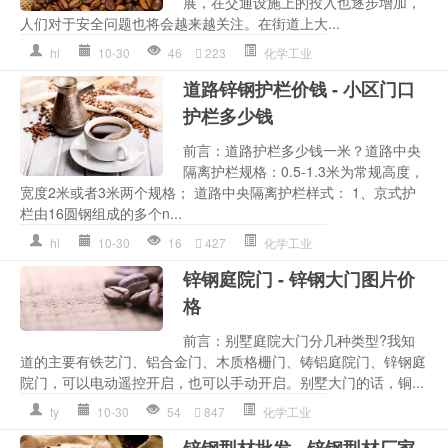
展，在交通设施上的投入也逐步增加，
人们对于安全问题也将会越来越关注。在街道上大...
hl
10-30
46
223
化学工业
道路锌钢护栏价钱 - 小区门口
护栏多少钱
前言：道路护栏多少钱一米？道路中央
隔离护栏规格：0.5-1.3米为常规高度，
宽度2米或者3米两个规格； 道路中央隔离护栏样式： 1、京式护
栏由16圆钢组成的多个n...
hl
10-30
16
427
化学工业
锌钢庭院门 - 锌钢大门图片价
格
前言：别墅庭院大门分几种类型?我知
道的主要有铁艺门、铝合金门、木质格栅门、铸铝庭院门、锌钢庭
院门，可以电动遥控开启，也可以手动开启。别墅大门的话，铜...
ty
10-30
54
847
化学工业
锌钢型材批发 - 锌钢型材厂家