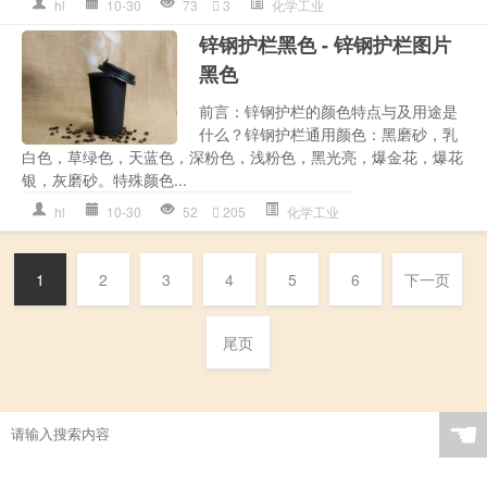
hl
10-30
73
3
化学工业
锌钢护栏黑色 - 锌钢护栏图片
黑色
前言：锌钢护栏的颜色特点与及用途是
什么？锌钢护栏通用颜色：黑磨砂，乳
白色，草绿色，天蓝色，深粉色，浅粉色，黑光亮，爆金花，爆花
银，灰磨砂。特殊颜色...
hl
10-30
52
205
化学工业
1
2
3
4
5
6
下一页
尾页
☚