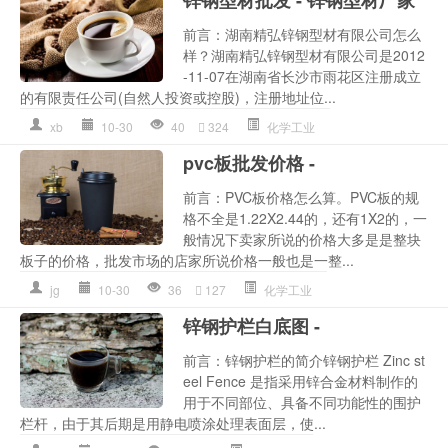
前言：湖南精弘锌钢型材有限公司怎么
样？湖南精弘锌钢型材有限公司是2012
-11-07在湖南省长沙市雨花区注册成立
的有限责任公司(自然人投资或控股)，注册地址位...
xb
10-30
40
324
化学工业
pvc板批发价格 -
前言：PVC板价格怎么算。PVC板的规
格不全是1.22X2.44的，还有1X2的，一
般情况下卖家所说的价格大多是是整块
板子的价格，批发市场的店家所说价格一般也是一整...
jg
10-30
36
127
化学工业
锌钢护栏白底图 -
前言：锌钢护栏的简介锌钢护栏 Zinc st
eel Fence 是指采用锌合金材料制作的
用于不同部位、具备不同功能性的围护
栏杆，由于其后期是用静电喷涂处理表面层，使...