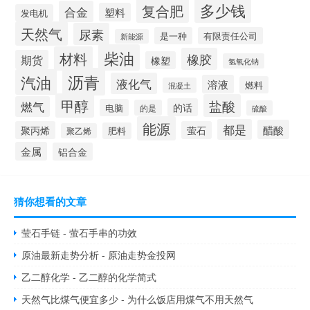
多少钱
复合肥
合金
塑料
发电机
天然气
尿素
是一种
有限责任公司
新能源
柴油
材料
橡胶
期货
橡塑
氢氧化钠
沥青
汽油
液化气
溶液
燃料
混凝土
甲醇
盐酸
燃气
的话
电脑
的是
硫酸
能源
都是
醋酸
聚丙烯
萤石
肥料
聚乙烯
金属
铝合金
猜你想看的文章
莹石手链 - 萤石手串的功效
原油最新走势分析 - 原油走势金投网
乙二醇化学 - 乙二醇的化学简式
天然气比煤气便宜多少 - 为什么饭店用煤气不用天然气