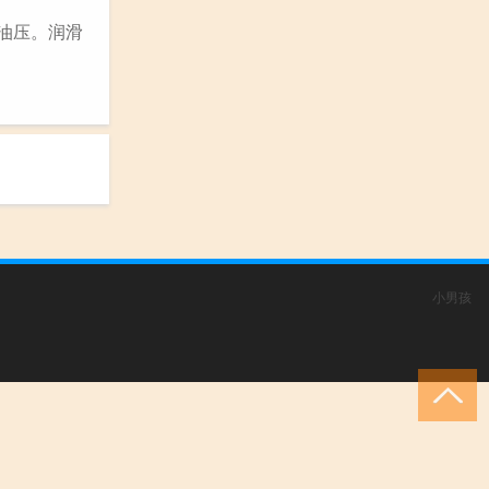
常油压。润滑
小男孩