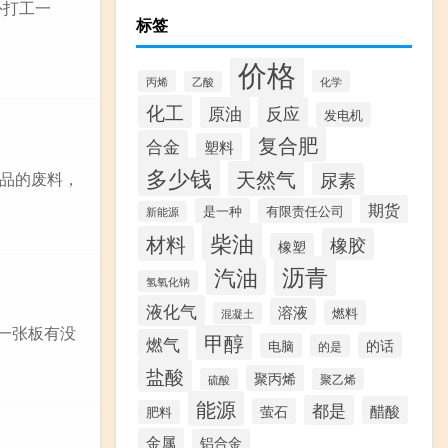
外打工一
标签
价格
丙烯
化学
乙酸
化工
原油
反应
发电机
复合肥
合金
塑料
多少钱
天然气
尿素
产品的废料，
期货
是一种
有限责任公司
新能源
柴油
材料
橡胶
橡塑
沥青
汽油
氢氧化钠
液化气
溶液
燃料
混凝土
的一张板有没
甲醇
燃气
的话
电脑
的是
盐酸
聚丙烯
硫酸
聚乙烯
能源
都是
醋酸
萤石
肥料
金属
铝合金