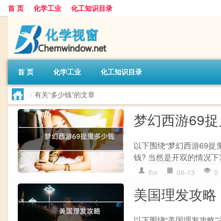
首 页
化学工业
化工知识目录
首 页
化学工业
化工知识目录
>
有关“多少钱”的文章
梦幻西游69
以下围绕“梦幻西游69捉
钱? 当然是开双的情况下算
lhx
06-13
0
美国理发攻略
以下围绕“美国理发攻略”