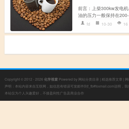
前言：上柴300kw发电
油的压力一般保持在200-
fd
10-30
16
Copyright © 2012 - 2026
化学视窗
Powered by
网站分类目录
|
精选推荐文章
|
网
声明：本站内容来自互联网，如信息有错误可发邮件到f_fb#foxmail.com说明
本站仅为个人兴趣爱好，不接盈利性广告及商业合作