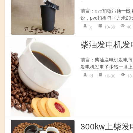
前言：pvc扣板吊顶一
说，pvc扣板每平方米2
jg
10-30
40
柴油发电机发电
前言：柴油发电机发电每
发电机发电多少钱一度上
fd
10-30
18
300kw上柴发