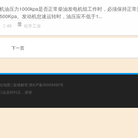
机机油压力1000kpa是否正常柴油发电机组工作时，必须保持正
500Kpa。发动机怠速运转时，油压应不低于1...
46
化学工业
下一页
站地图
|
疑难解答
陕ICP备05009492号
，我们会及时纠正，谢谢