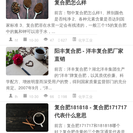
复合肥怎么样
前言：鄂中复合肥怎么样1、辨别颜色
是否纯净 2、各种元素含量是否达到国
家标准 3、复合肥溶在水里一定会有残渣的，一般三个15的复合肥
中的氮和钾可以溶于水，...
hf
10-30
47
627
化学工业
阳丰复合肥 - 洋丰复合肥厂家
直销
前言：洋丰复合肥？湖北洋丰集团生产
的“洋丰”牌复合肥，以其质优价廉、科
学配方、增效明显而深受用户的赞，得到国家质量监督部门的充分
肯定。2007年9月，“洋...
fh
10-30
66
198
化学工业
复合肥181818 - 复合肥171717
代表什么意思
前言：复合肥171717和181818哪个
好？复合肥含量的三个数字通常代表是