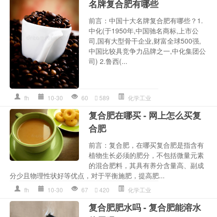
名牌复合肥有哪些
前言：中国十大名牌复合肥有哪些？1.
中化(于1950年,中国驰名商标,上市公
司,国有大型骨干企业,财富全球500强,
中国比较具竞争力品牌之一,中化集团公
司) 2.鲁西(...
fh
10-30
60
589
化学工业
复合肥在哪买 - 网上怎么买复
合肥
前言：复合肥，在哪买复合肥是指含有
植物生长必须的肥分，不包括微量元素
的混合肥料，其具有养分含量高、副成
分少且物理性状好等优点，对于平衡施肥，提高肥...
fh
10-30
67
420
化学工业
复合肥肥水吗 - 复合肥能溶水