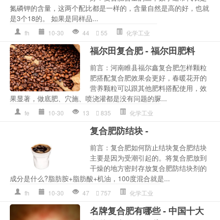
氮磷钾的含量，这两个配比都是一样的，含量自然是高的好，也就
是3个18的。 如果是同样品...
fh
10-30
44
55
化学工业
福尔田复合肥 - 福尔田肥料
前言：河南睢县福尔鑫复合肥怎样颗粒
肥搭配复合肥效果会更好，春暖花开的
营养颗粒可以跟其他肥料搭配使用，效
果显著，做底肥、穴施、喷浇灌都是没有问题的脲...
fe
10-30
13
835
化学工业
复合肥防结块 -
前言：复合肥如何防止结块复合肥结块
主要是因为受潮引起的。将复合肥放到
干燥的地方密封存放复合肥防结块剂的
成分是什么?脂肪胺+脂肪酸+机油，100度混合就是...
fh
10-30
47
757
化学工业
名牌复合肥有哪些 - 中国十大