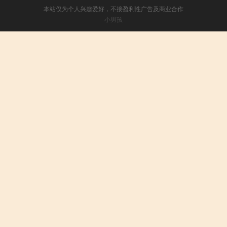
本站仅为个人兴趣爱好，不接盈利性广告及商业合作
小男孩