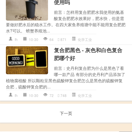
使用吗
前言：怎样用复合肥肥水我使用的氨基
酸复合肥肥水效果好，肥水快，但是需
要做好肥水后的稳水工作。在四大家鱼养殖塘中能不能用复合肥肥
水?可以。 螃蟹养殖池...
fh
10-30
64
871
化学工业
复合肥黑色 - 灰色和白色复合
肥哪个好
前言：史丹利复合肥为什么是黑色了看
哪一款产品 有部分的史丹利产品添加了
植物腐植酸 所以颗粒呈黑色硫酸钾复合肥怎么是黑色的硫酸钾复
合肥，硫酸钾复合肥的...
fh
10-30
72
748
化学工业
下一页