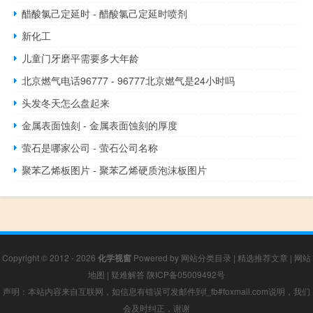
醋酸氯己定延时 - 醋酸氯己定延时喷剂
新化工
儿童门牙磨平需要多大年龄
北京燃气电话96777 - 96777北京燃气是24小时吗
头发冬天怎么盘起来
金属表面蚀刻 - 金属表面蚀刻的厚度
萤石是哪家公司 - 萤石公司名称
聚苯乙烯板图片 - 聚苯乙烯硬质泡沫板图片
Copyright © 2012 - 2026
化学视窗
Powered by
网站分类目录
|
精选推荐文章
|
网站
地图
|
疑难解答
陕ICP备05009492号
声明：本站内容来自互联网，如信息有错误可发邮件到f_fb#foxmail.com说明，我们
会及时纠正，谢谢