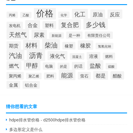
价格
化工
原油
反应
丙烯
化学
乙酸
多少钱
复合肥
合金
塑料
发电机
天然气
尿素
是一种
有限责任公司
新能源
柴油
材料
橡胶
期货
橡塑
氢氧化钠
沥青
汽油
液化气
溶液
燃料
混凝土
甲醇
盐酸
燃气
的话
电脑
的是
硫酸
能源
都是
醋酸
聚丙烯
萤石
肥料
聚乙烯
金属
铝合金
猜你想看的文章
hdpe排水管价格 - d2500hdpe排水管价格
多边形定义是什么