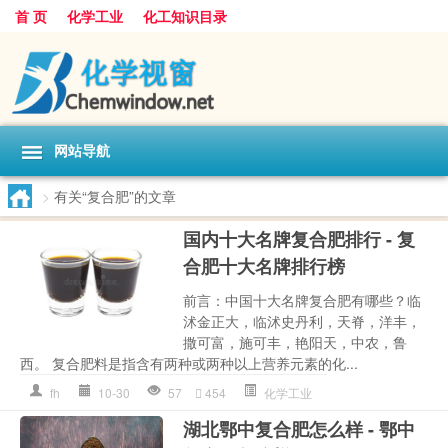
首 页
化学工业
化工知识目录
网站导航
>
有关“复合肥”的文章
国内十大名牌复合肥排行 - 复
合肥十大名牌排行榜
前言：中国十大名牌复合肥有哪些？临
沭金正大，临沭史丹利，天脊，洋丰，
撒可富，施可丰，艳阳天，中农，鲁
西。 复合肥料是指含有两种或两种以上营养元素的化...
fh
10-30
57
454
化学工业
湖北鄂中复合肥怎么样 - 鄂中