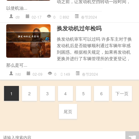
动之前，让发动机空挡转动一段时间，
以使机油...
dtr
02-17
0
892
春节2024
换发动机过年检吗
换发动机审车可以过吗 许多车主对于换
发动机后是否能够顺利通过车辆年审感
到困惑。根据相关规定，如果将发动机
更换并进行了车辆管理所的变更登记，
那么是可...
hfd
02-09
0
149
春节2024
1
2
3
4
5
6
下一页
尾页
☚