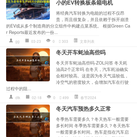
小的EV转换板​​条箱电机
将经典汽车转换为电能的过程不仅昂
贵，而且很复杂，并且依赖于拆开崩溃
的EV或从多个制造商的分立组件中构建点菜系统。 根据Green Ca
r Reports最近发布的一份...
gg
03-23
0
303
文章列表
冬天开车蚝油高些吗
冬天开车蚝油高些吗-ZOL问答 冬天耗
油高2个正常吗 在冬天，汽车耗油确实
会相对较高。这是因为冬天气温较低，
冷空气的密度较大，会增加汽车在行驶
过程中的阻...
dtk
02-18
0
499
春节2024
冬天汽车预热多久正常
冬季热车需要多久？冬天热车一般需要
多长时间 冬季热车需要多久？冬天热车
一般需要多长时间。热车是指在汽车启