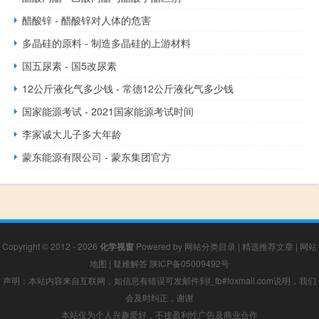
醋酸锌 - 醋酸锌对人体的危害
多晶硅的原料 - 制造多晶硅的上游材料
国五尿素 - 国5改尿素
12公斤液化气多少钱 - 常德12公斤液化气多少钱
国家能源考试 - 2021国家能源考试时间
李家诚大儿子多大年龄
蒙东能源有限公司 - 蒙东集团官方
Copyright © 2012 - 2026
化学视窗
Powered by
网站分类目录
|
精选推荐文章
|
网站
地图
|
疑难解答
陕ICP备05009492号
声明：本站内容来自互联网，如信息有错误可发邮件到f_fb#foxmail.com说明，我们
会及时纠正，谢谢
本站仅为个人兴趣爱好，不接盈利性广告及商业合作