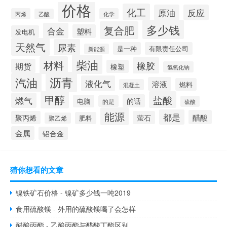
价格
化工
原油
反应
丙烯
化学
乙酸
多少钱
复合肥
合金
塑料
发电机
天然气
尿素
是一种
有限责任公司
新能源
柴油
材料
橡胶
期货
橡塑
氢氧化钠
沥青
汽油
液化气
溶液
燃料
混凝土
甲醇
盐酸
燃气
的话
电脑
的是
硫酸
能源
都是
醋酸
聚丙烯
萤石
肥料
聚乙烯
金属
铝合金
猜你想看的文章
镍铁矿石价格 - 镍矿多少钱一吨2019
食用硫酸镁 - 外用的硫酸镁喝了会怎样
醋酸丙酯 - 乙酸丙酯与醋酸丁酯区别