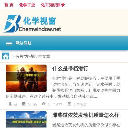
首 页
化学工业
化工知识目录
网站导航
>
有关“发动机”的文章
什么是带档滑行
带档滑行是一种驾驶技巧，主要用于手
动挡汽车。当车速达到一定水平时，驾
驶员松开油门踏板，利用发动机的阻力
使车辆减速。在这个过程中，发动机会自动减少或...
sl
01-09
0
877
文章列表
潍柴道依茨发动机质量怎么样
潍柴道依茨发动机的质量评价似乎存在