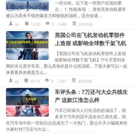
一些分歧。以下是一些用户反馈的要
点： 1. 性能表现 ： 道依茨发动机通常
被认为具有不错的爆发力和较低的油耗，适合短途...
wc
12-30
0
495
文章列表
英国公司在飞机发动机零部件
上造假 或影响全球数千架飞机
【英国公司在飞机发动机零部件上造假
或影响全球数千架飞机】!!!今天受到全
网的关注度非常高，那么具体的是什么情况呢，下面大家可以一起
来看看具体都是怎么...
yg
04-15
0
237
文章列表
车评头条：7万还与大众共线生
产 这款江淮怎么样
汽车已经成为人们生活的必须品了，很
多关于汽车的适不适合自己很生疏，现
在汽车当中的一些知识点也成为了一大热门，那么今天小编就来给
大家针对7万还与大众...