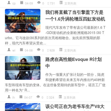
cp
04-09
0
731
文章列表
我们将直截了当引擎盖下方是
一个1.6升涡轮增压四缸发动机
现代汽车发布了带有该公司最新的1.6 T
-GDI发动机的全新欧洲规格2015 i30 T
urbo。它与改款i30系列的首次亮相相吻合。如先前所预期的那
样，现代汽车希望从受欢...
wl
04-08
0
928
文章列表
路虎在高性能Evoque R计划
中
作为一项重大扩张计划的一部分，陆虎
和捷豹希望在未来五年内推出约40种新
车型和现有车型的变体。在这些备受期待的新车型中，谣言工厂使
用一种名为“ R...
lh
04-07
0
324
文章列表
该公司正在为老爷车生产V8大