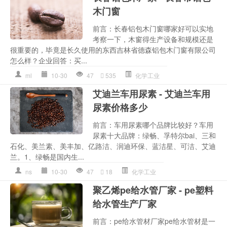
木门窗
前言：长春铝包木门窗哪家好可以实地
考察一下，木窗得生产设备和规模还是
很重要的，毕竟是长久使用的东西吉林省德森铝包木门窗有限公司
怎么样？企业回答：买...
ml
10-30
47
535
化学工业
艾迪兰车用尿素 - 艾迪兰车用
尿素价格多少
前言：车用尿素哪个品牌比较好？车用
尿素十大品牌：绿畅、孚特尔bai、三和
石化、美兰素、美丰加、亿路洁、润迪环保、蓝洁星、可洁、艾迪
兰。1、绿畅是国内生...
ns
10-30
47
18
化学工业
聚乙烯pe给水管厂家 - pe塑料
给水管生产厂家
前言：pe给水管材厂家pe给水管材是一