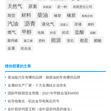
天然气
尿素
是一种
有限责任公司
新能源
柴油
材料
橡胶
期货
橡塑
氢氧化钠
沥青
汽油
液化气
溶液
燃料
混凝土
甲醇
盐酸
燃气
的话
电脑
的是
硫酸
能源
都是
醋酸
聚丙烯
萤石
肥料
聚乙烯
金属
铝合金
猜你想看的文章
柴油版汽车有哪些品牌 - 烧柴油的车有哪些品牌
金属硅生产厂家 - 十大金属硅企业排名
国际甲醇期货走势图 - 2021年甲醇会涨到4000
铝导电氧化 - 铝合金导电氧化符号
金针菇炒鸡蛋王刚（金针菇炒鸡蛋的做法）