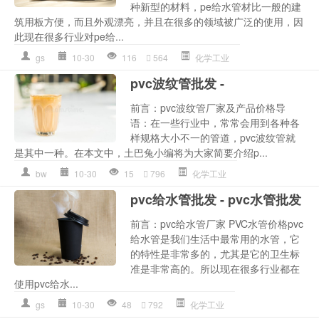
种新型的材料，pe给水管材比一般的建
筑用板方便，而且外观漂亮，并且在很多的领域被广泛的使用，因
此现在很多行业对pe给...
gs
10-30
116
564
化学工业
pvc波纹管批发 -
前言：pvc波纹管厂家及产品价格导
语：在一些行业中，常常会用到各种各
样规格大小不一的管道，pvc波纹管就
是其中一种。在本文中，土巴兔小编将为大家简要介绍p...
bw
10-30
15
796
化学工业
pvc给水管批发 - pvc水管批发
前言：pvc给水管厂家 PVC水管价格pvc
给水管是我们生活中最常用的水管，它
的特性是非常多的，尤其是它的卫生标
准是非常高的。所以现在很多行业都在
使用pvc给水...
gs
10-30
48
792
化学工业