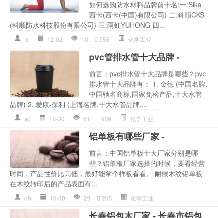
如何选购防水材料品牌前十名:一:Sika
西卡(西卡(中国)有限公司) 二:科顺CKS
(科顺防水科技股份有限公司) 三:雨虹YUHONG 四...
js
12-02
10
555
化学工业
pvc管排水管十大品牌 -
前言：pvc排水管十大品牌是哪些？pvc
排水管十大品牌有： 1. 金德 (中国名牌,
中国驰名商标,国家免检产品,十大水管
品牌) 2. 爱康-保利 (上海名牌,十大水管品牌,...
sd
10-30
61
909
化学工业
铝单板有哪些厂家 -
前言：中国铝单板十大厂家分别是哪
些？铝单板厂家选择的时候，要看经营
时间，产品性价比高低，最好能拿个样板看看。 耐候木纹铝单板
在木纹转印后的产品表面有...
db
10-30
29
205
化学工业
长春铝包木厂家 - 长春市铝包