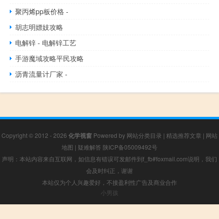
聚丙烯pp板价格 -
胡志明嫖妓攻略
电解锌 - 电解锌工艺
手游魔域攻略平民攻略
沥青流量计厂家 -
Copyright © 2012 - 2026
化学视窗
Powered by
网站分类目录
|
精选推荐文章
|
网站
地图
|
疑难解答
陕ICP备05009492号
声明：本站内容来自互联网，如信息有错误可发邮件到f_fb#foxmail.com说明，我们
会及时纠正，谢谢
本站仅为个人兴趣爱好，不接盈利性广告及商业合作
小男孩