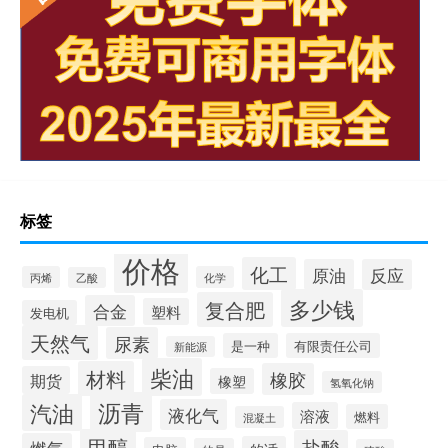
标签
价格
化工
原油
反应
丙烯
化学
乙酸
多少钱
复合肥
合金
塑料
发电机
天然气
尿素
是一种
有限责任公司
新能源
柴油
材料
橡胶
期货
橡塑
氢氧化钠
沥青
汽油
液化气
溶液
燃料
混凝土
甲醇
盐酸