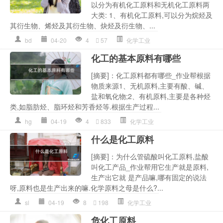
以分为有机化工原料和无机化工原料两
大类: 1、有机化工原料,可以分为烷烃及
其衍生物、烯烃及其衍生物、炔烃及衍生物、...
bd
04-20
4
57
化学工业
化工的基本原料有哪些
[摘要]：化工原料都有哪些_作业帮根据
物质来源1、无机原料,主要有酸、碱、
盐和氧化物;2、有机原料,主要是各种烃
类,如脂肪烃、脂环烃和芳香烃等.根据生产过程...
hg
04-19
4
833
化学工业
什么是化工原料
[摘要]：为什么管硫酸叫化工原料,盐酸
叫化工产品_作业帮用它生产就是原料,
生产出它就 是产品嘛,哪有固定的说法
呀,原料也是生产出来的嘛.化学原料之母是什么?...
sl
04-19
8
198
化学工业
危化工原料