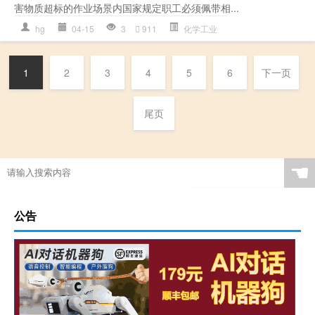
害物质超标的作业场景内国家规定职工必须佩带相...
hg
04-15
3
911
化学工业
1
2
3
4
5
6
下一页
尾页
☚
公告