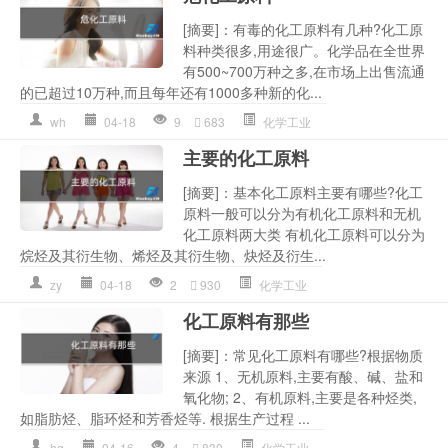
[摘要]：有毒的化工原料有几种?化工原
料种类很多,用途很广。化学品在全世界
有500~700万种之多,在市场上出售流通
的已超过10万种,而且每年还有1000多种新的化...
wh
04-18
9
683
化学工业
主要的化工原料
[摘要]：基本化工原料主要有哪些?化工
原料一般可以分为有机化工原料和无机
化工原料两大类 有机化工原料可以分为
烷烃及其衍生物、烯烃及其衍生物、炔烃及衍生...
zy
04-18
2
930
化学工业
化工原料有那些
[摘要]：常见化工原料有哪些?根据物质
来源 1、无机原料,主要有酸、碱、盐和
氧化物; 2、有机原料,主要是各种烃类,
如脂肪烃、脂环烃和芳香烃等. 根据生产过程 ...
hg
04-16
4
830
化学工业