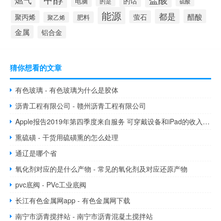
燃气
的话
电脑
的是
硫酸
能源
都是
醋酸
聚丙烯
萤石
肥料
聚乙烯
金属
铝合金
猜你想看的文章
有色玻璃 - 有色玻璃为什么是胶体
沥青工程有限公司 - 赣州沥青工程有限公司
Apple报告2019年第四季度来自服务 可穿戴设备和iPad的收入为640亿美元
熏硫磺 - 干货用硫磺熏的怎么处理
通辽是哪个省
氧化剂对应的是什么产物 - 常见的氧化剂及对应还原产物
pvc底阀 - PVc工业底阀
长江有色金属网app - 有色金属网下载
南宁市沥青搅拌站 - 南宁市沥青混凝土搅拌站