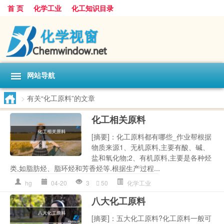
首 页
化学工业
化工知识目录
网站导航
>
有关“化工原料”的文章
化工相关原料
[摘要]：化工原料都有哪些_作业帮根据
物质来源1、无机原料,主要有酸、碱、
盐和氧化物;2、有机原料,主要是各种烃
类,如脂肪烃、脂环烃和芳香烃等.根据生产过程...
hg
04-20
3
50
化学工业
八大化工原料
[摘要]：五大化工原料?化工原料一般可