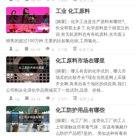
工业 化工原料
[摘要]：化学工业是生产原料有哪些?_
作业帮那太多了,化学原料是个很宽泛的
词,有无机原料也有有机原料,光市面上
销售的超过100万种.主要的比如氯化钡,工用氯化...
gy
04-16
8
138
化学工业
化工原料市场在哪里
[摘要]：哪儿有卖的化学试剂，哪儿市
场卖的比较齐全?现在当然是网上买最
齐全啊,有来自各个地区的供应商,我们
公司刚从化浪化学品商城买了一批试剂,品质、价格...
hg
04-16
5
371
化学工业
化工防护用品有哪些
[摘要]：化工厂的，这类化工厂的工人
上班接触这些有毒气体，应该有佩戴什
么防护产品吧?是的。 类似这种有毒有