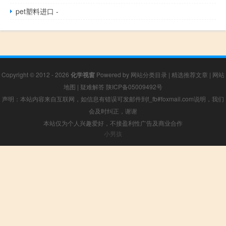
pet塑料进口 -
Copyright © 2012 - 2026
化学视窗
Powered by
网站分类目录
|
精选推荐文章
|
网站
地图
|
疑难解答
陕ICP备05009492号
声明：本站内容来自互联网，如信息有错误可发邮件到f_fb#foxmail.com说明，我们
会及时纠正，谢谢
本站仅为个人兴趣爱好，不接盈利性广告及商业合作
小男孩