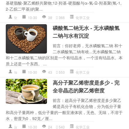
基硬脂酸-聚乙烯醇共聚物;12-羟基-硬脂酸与α-氢-Ω-羟基聚(氧-1,
2-乙烷二甲基)的聚...
fz
10-30
38
366
化学工业
磷酸氢二钠无水 - 无水磷酸氢
二钠与水有沉淀
前言：你好老师，无水磷酸氢二钠 和十
二水磷酸氢二钠有啥...无水磷酸氢二钠
和十二水磷酸氢二钠的区别是一个有结晶水，一个没有结晶水。本
质上还是一个东西。 ...
ls
10-30
43
553
化学工业
高分子聚乙烯密度是多少 - 完
全非晶态的聚乙烯密度
前言：超高分子聚乙烯密度是多少聚乙
烯是高分子有机化合物，分为低分子量
和高分子量两种，低分子量的一般呈液体状，无色、无味，不溶于
水，密度为0．92克／厘...
jy
10-30
24
540
化学工业