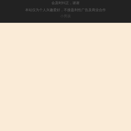
会及时纠正，谢谢
本站仅为个人兴趣爱好，不接盈利性广告及商业合作
小男孩