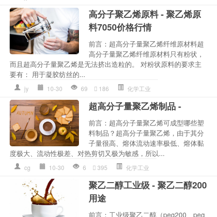
高分子聚乙烯原料 - 聚乙烯原
料7050价格行情
前言：超高分子量聚乙烯纤维原材料超
高分子量聚乙烯纤维原材料只有粉状，
而且超高分子量聚乙烯是无法挤出造粒的。 对粉状原料的要求主
要有： 用于凝胶纺丝的...
jy
10-30
69
186
化学工业
超高分子量聚乙烯制品 -
前言：超高分子量聚乙烯可成型哪些塑
料制品？超高分子量聚乙烯，由于其分
子量很高、熔体流动速率极低、熔体黏
度极大、流动性极差、对热剪切又极为敏感，所以...
cg
10-30
6
395
化学工业
聚乙二醇工业级 - 聚乙二醇200
用途
前言：工业级聚乙二醇（peg200、peg