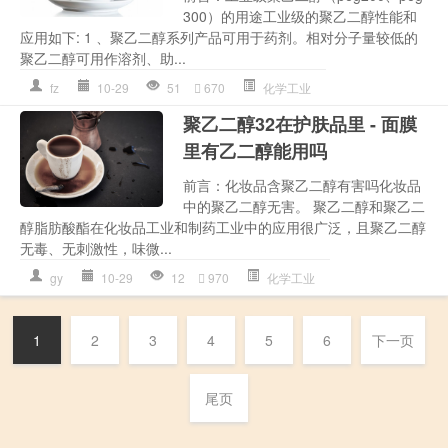
300）的用途工业级的聚乙二醇性能和
应用如下: 1 、聚乙二醇系列产品可用于药剂。相对分子量较低的
聚乙二醇可用作溶剂、助...
fz
10-29
51
670
化学工业
聚乙二醇32在护肤品里 - 面膜
里有乙二醇能用吗
前言：化妆品含聚乙二醇有害吗化妆品
中的聚乙二醇无害。 聚乙二醇和聚乙二
醇脂肪酸酯在化妆品工业和制药工业中的应用很广泛，且聚乙二醇
无毒、无刺激性，味微...
gy
10-29
12
970
化学工业
1
2
3
4
5
6
下一页
尾页