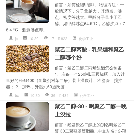
前言：如何检测甲醇1、物理方法：一
般情况下，分子量越大，其熔点、沸
点、密度等越大。甲醇分子量小于乙
醇。如甲醇沸点64.5℃，乙醇沸点：7
8.4 °C，测测沸点即...
jc
10-30
17
922
化学工业
聚乙二醇丙酸 - 乳果糖和聚乙
二醇哪个好
前言：聚乙二醇二丙烯酸酯怎么制备
1、准备一个250ML三颈烧瓶，加入计
量好的PEG400（阻聚剂对苯二酚）装上温度计、冷凝管、搅拌
器； 2、加热，升温到60摄氏度...
bx
10-30
36
434
化学工业
聚乙二醇-30 - 喝聚乙二醇一晚
上没拉
前言：羟基聚乙二醇上的别名叫聚乙二
醇 30二聚羟基硬脂酸...中文别名:12-羟