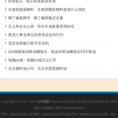
彩色铅芯 - 铅芯的表面是彩色
生物质能源燃料 - 生物质颗粒燃料是做什么用的
顺丁橡胶牌号 - 顺丁橡胶顺式含量
怎么和女生认错 - 和女生道歉最管用的话
黑龙江事业单位的准考证如何打印
宜宾农商银行春节开业吗
24v电喷柴油喷油嘴电压 - 柴油车喷油嘴电压5V不喷油
电脑pc端 - 电脑pc端怎么打开
北京燃料油公司 - 北京市新型燃料油
Copyright © 2012 - 2026
化学视窗
Powered by
网站分类目录
|
精选推荐文章
|
网站
地图
|
疑难解答
陕ICP备05009492号
声明：本站内容来自互联网，如信息有错误可发邮件到f_fb#foxmail.com说明，我们