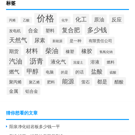
标签
价格
化工
原油
反应
丙烯
化学
乙酸
多少钱
复合肥
合金
塑料
发电机
天然气
尿素
是一种
有限责任公司
新能源
柴油
材料
橡胶
期货
橡塑
氢氧化钠
沥青
汽油
液化气
溶液
燃料
混凝土
甲醇
盐酸
燃气
的话
电脑
的是
硫酸
能源
都是
醋酸
聚丙烯
萤石
肥料
聚乙烯
金属
铝合金
猜你想看的文章
阳泉净化硅岩板多少钱一平