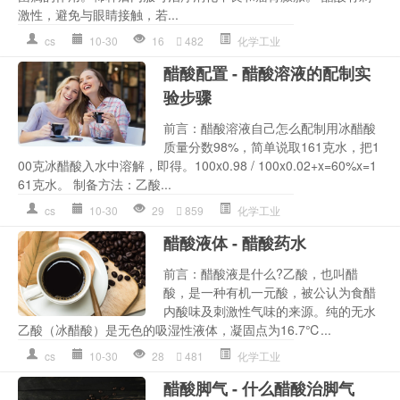
激性，避免与眼睛接触，若...
cs
10-30
16
482
化学工业
醋酸配置 - 醋酸溶液的配制实
验步骤
前言：醋酸溶液自己怎么配制用冰醋酸
质量分数98%，简单说取161克水，把1
00克冰醋酸入水中溶解，即得。100x0.98 / 100x0.02+x=60%x=1
61克水。 制备方法：乙酸...
cs
10-30
29
859
化学工业
醋酸液体 - 醋酸药水
前言：醋酸液是什么?乙酸，也叫醋
酸，是一种有机一元酸，被公认为食醋
内酸味及刺激性气味的来源。纯的无水
乙酸（冰醋酸）是无色的吸湿性液体，凝固点为16.7℃...
cs
10-30
28
481
化学工业
醋酸脚气 - 什么醋酸治脚气