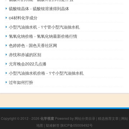
硫酸铵晶体 - 硫酸铵溶液得到晶体
c4材料化学成分
小型汽油抽水机 - 1寸管小型汽油抽水机
氢氧化纳价格 - 氢氧化钠最新价格行情
色婷婷色 - 国色天香社区网
赤忱和赤诚的区别
元宵晚会2022几点播
小型汽油抽水机价格 - 1寸小型汽油抽水机
过年如何打扮
Copyright © 2012 - 2026
化学视窗
Powered by
网站分类目录
|
精选推荐文章
|
网站
地图
|
疑难解答
陕ICP备05009492号