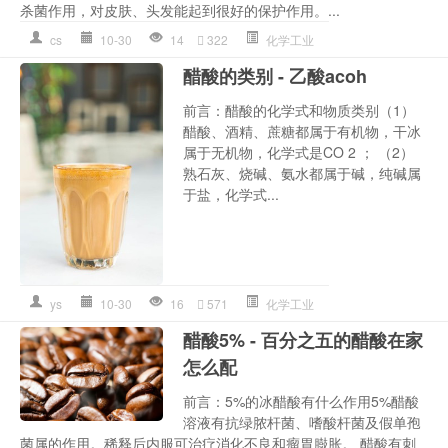
杀菌作用，对皮肤、头发能起到很好的保护作用。...
cs
10-30
14
322
化学工业
醋酸的类别 - 乙酸acoh
前言：醋酸的化学式和物质类别（1）
醋酸、酒精、蔗糖都属于有机物，干冰
属于无机物，化学式是CO 2 ； （2）
熟石灰、烧碱、氨水都属于碱，纯碱属
于盐，化学式...
ys
10-30
16
571
化学工业
醋酸5% - 百分之五的醋酸在家
怎么配
前言：5%的冰醋酸有什么作用5%醋酸
溶液有抗绿脓杆菌、嗜酸杆菌及假单孢
菌属的作用。稀释后内服可治疗消化不良和瘤胃臌胀。 醋酸有刺