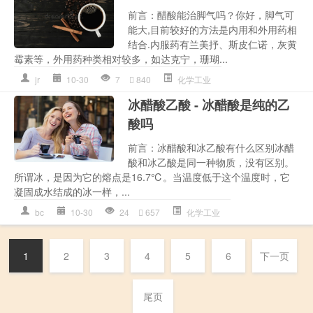
前言：醋酸能治脚气吗？你好，脚气可
能大,目前较好的方法是内用和外用药相
结合.内服药有兰美抒、斯皮仁诺，灰黄
霉素等，外用药种类相对较多，如达克宁，珊瑚...
jr
10-30
7
840
化学工业
冰醋酸乙酸 - 冰醋酸是纯的乙
酸吗
前言：冰醋酸和冰乙酸有什么区别冰醋
酸和冰乙酸是同一种物质，没有区别。
所谓冰，是因为它的熔点是16.7℃。当温度低于这个温度时，它
凝固成水结成的冰一样，...
bc
10-30
24
657
化学工业
1
2
3
4
5
6
下一页
尾页