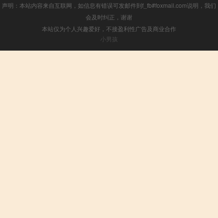
声明：本站内容来自互联网，如信息有错误可发邮件到f_fb#foxmail.com说明，我们
会及时纠正，谢谢
本站仅为个人兴趣爱好，不接盈利性广告及商业合作
小男孩