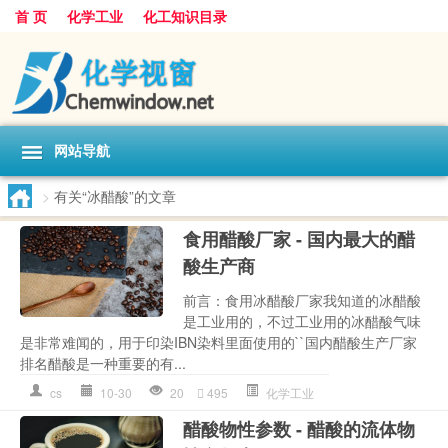
首 页
化学工业
化工知识目录
网站导航
>
有关“冰醋酸”的文章
食用醋酸厂家 - 国内最大的醋
酸生产商
前言：食用冰醋酸厂家我知道的冰醋酸
是工业用的，不过工业用的冰醋酸气味
是非常难闻的，用于印染IBN染料里面使用的``国内醋酸生产厂家
排名醋酸是一种重要的有...
cs
10-30
20
495
化学工业
醋酸物性参数 - 醋酸的流体物