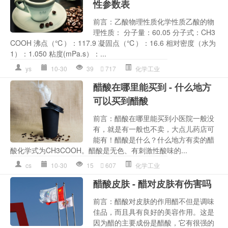
性参数表
前言：乙酸物理性质化学性质乙酸的物
理性质： 分子量：60.05 分子式：CH3
COOH 沸点（℃）：117.9 凝固点（℃）：16.6 相对密度（水为
1）：1.050 粘度(mPa.s）：...
ys
10-30
39
717
化学工业
醋酸在哪里能买到 - 什么地方
可以买到醋酸
前言：醋酸在哪里能买到小医院一般没
有，就是有一般也不卖，大点儿药店可
能有！醋酸是什么？什么地方有卖的醋
酸化学式为CH3COOH。醋酸是无色、有刺激性酸味的...
cs
10-30
15
607
化学工业
醋酸皮肤 - 醋对皮肤有伤害吗
前言：醋酸对皮肤的作用醋不但是调味
佳品，而且具有良好的美容作用。这是
因为醋的主要成份是醋酸，它有很强的