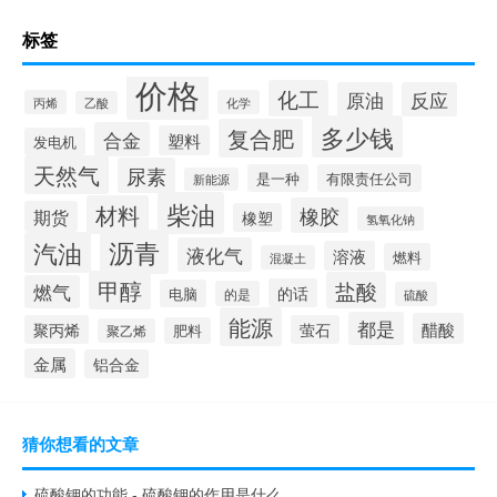
标签
价格
化工
原油
反应
丙烯
化学
乙酸
多少钱
复合肥
合金
塑料
发电机
天然气
尿素
是一种
有限责任公司
新能源
柴油
材料
橡胶
期货
橡塑
氢氧化钠
沥青
汽油
液化气
溶液
燃料
混凝土
甲醇
盐酸
燃气
的话
电脑
的是
硫酸
能源
都是
醋酸
聚丙烯
萤石
肥料
聚乙烯
金属
铝合金
猜你想看的文章
硫酸钾的功能 - 硫酸钾的作用是什么