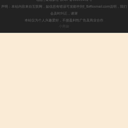
声明：本站内容来自互联网，如信息有错误可发邮件到f_fb#foxmail.com说明，我们
会及时纠正，谢谢
本站仅为个人兴趣爱好，不接盈利性广告及商业合作
小男孩