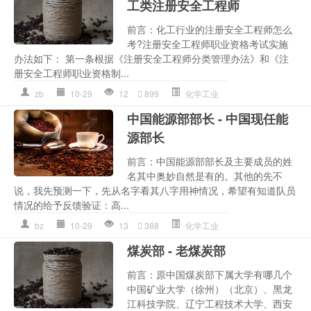
工类注册安全工程师
前言：化工行业的注册安全工程师怎么
考?注册安全工程师职业资格考试实施
办法如下： 第一条根据《注册安全工程师分类管理办法》和《注
册安全工程师职业资格制...
zb
10-29
12
899
化学工业
中国能源部部长 - 中国现任能
源部长
前言：中国能源部部长及主要成员的姓
名其中奥妙自然是有的。其他的先不
说，我先预测一下，先从名字看其八字用神情况，希望有知道队员
情况的给予反馈验证：高...
bz
10-29
13
388
化学工业
煤炭部 - 老煤炭部
前言：原中国煤炭部下属大学有哪几个
中国矿业大学（徐州）（北京）、黑龙
江科技学院、辽宁工程技术大学、西安