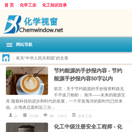
首 页
化学工业
化工知识目录
网站导航
>
有关“中华人民共和国”的文章
节约能源的手抄报内容 - 节约
能源手抄报内容50字以内
前言：关于节约能源的手抄报资料路见
不平拔刀相助： 海洋——未来的能源宝
库 随着科技的进步和时代的发展，一个开发海洋的新时代已经来
临。占地表总面积近三分...
jn
10-29
98
613
化学工业
化工中级注册安全工程师 - 化