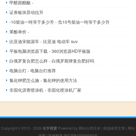
甲醛跟醋酸 -
证券板块异动拉升
-10柴油一吨等于多少升 - 负10号柴油一吨等于多少升
苯酚单价 -
比亚迪宋能源车 - 比亚迪 电动车 suv
平板电脑浏览器下载 - 360浏览器HD平板版
白俄罗复合肥怎么样 - 白俄罗斯牌复合肥好吗
电脑台灯 - 电脑台灯推荐
氯化钾肥怎么施 - 氯化钾的使用方法
非固化沥青喷涂机 - 非固化喷涂机厂家
Copyright © 2012 - 2026
化学视窗
Powered by
网站分类目录
|
精选推荐文章
|
网站
地图
|
疑难解答
陕ICP备05009492号