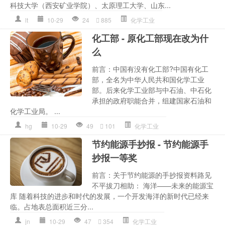
科技大学（西安矿业学院）、太原理工大学、山东...
lt
10-29
24
885
化学工业
化工部 - 原化工部现在改为什
么
前言：中国有没有化工部?中国有化工
部，全名为中华人民共和国化学工业
部。后来化学工业部与中石油、中石化
承担的政府职能合并，组建国家石油和
化学工业局。 ...
hg
10-29
49
101
化学工业
节约能源手抄报 - 节约能源手
抄报一等奖
前言：关于节约能源的手抄报资料路见
不平拔刀相助： 海洋——未来的能源宝
库 随着科技的进步和时代的发展，一个开发海洋的新时代已经来
临。占地表总面积近三分...
jn
10-29
47
354
化学工业