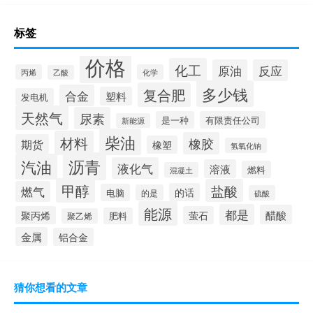
标签
价格
化工
原油
反应
丙烯
化学
乙酸
多少钱
复合肥
合金
塑料
发电机
天然气
尿素
是一种
有限责任公司
新能源
柴油
材料
橡胶
期货
橡塑
氢氧化钠
沥青
汽油
液化气
溶液
燃料
混凝土
甲醇
盐酸
燃气
的话
电脑
的是
硫酸
能源
都是
醋酸
聚丙烯
萤石
肥料
聚乙烯
金属
铝合金
猜你想看的文章