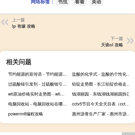
网络标签：
书虫
看着
英语
上一篇
lp 有缘 攻略
下一篇
天诛ol 攻略
相关问题
节约能源的宣传语 - 节约能源的宣传标语富有文采
盐酸的化学式 - 盐酸的个性化学方程式
过硫酸铵引发剂 - 过硫酸铵引发剂机理
铝锭走势图 - 长江铝锭价格走势图
wti原油价格实时走势图 - wti原油价格走势图日k线
钱湖丽园 - 东钱湖钱湖丽园拆迁
电脑回收站 - 电脑回收站在哪个文件夹里
cctv5节目今天全天目表（cctv5节目）
powermill编程攻略
惠州沥青生产厂家 - 惠州市沥青混凝土搅拌站