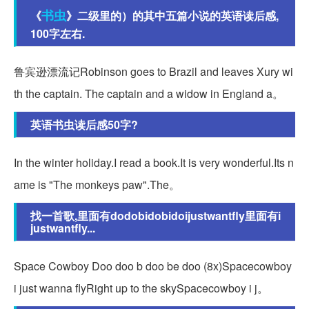
书虫
《
》二级里的）的其中五篇小说的英语读后感,
100字左右.
鲁宾逊漂流记Robinson goes to Brazil and leaves Xury wi
th the captain. The captain and a widow in England a。
英语书虫读后感50字?
In the winter holiday.I read a book.It is very wonderful.Its n
ame is "The monkeys paw".The。
找一首歌,里面有dodobidobidoijustwantfly里面有i
justwantfly...
Space Cowboy Doo doo b doo be doo (8x)Spacecowboy
i just wanna flyRight up to the skySpacecowboy i j。