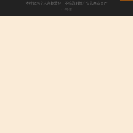
本站仅为个人兴趣爱好，不接盈利性广告及商业合作
小男孩