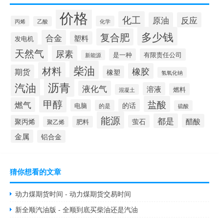
价格
化工
原油
反应
丙烯
化学
乙酸
多少钱
复合肥
合金
塑料
发电机
天然气
尿素
是一种
有限责任公司
新能源
柴油
材料
橡胶
期货
橡塑
氢氧化钠
沥青
汽油
液化气
溶液
燃料
混凝土
甲醇
盐酸
燃气
的话
电脑
的是
硫酸
能源
都是
醋酸
聚丙烯
萤石
肥料
聚乙烯
金属
铝合金
猜你想看的文章
动力煤期货时间 - 动力煤期货交易时间
新全顺汽油版 - 全顺到底买柴油还是汽油