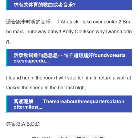
求有关体育的歌曲或者音乐?
适合跑步时听的音乐。 1 Afrojack - take over control2 Bru
no mars - runaway baby3 Kelly Clarkson whyawanna brin
g。
活泼动词造句急急急~~句子越短越好foundvoteatta
ckescapeedu...
i found her in the room i will vote for him in return a wolf at
tacked the sheep in the bar last nigh。
阅读理解 Thereareaboutthreequartersofaton
oftermites(...
答案:B;A;B;D;D