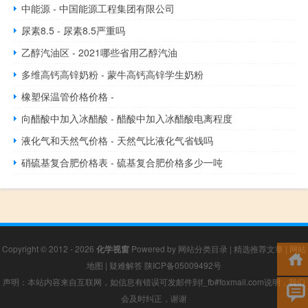
中能源 - 中国能源工程集团有限公司
尿素8.5 - 尿素8.5严重吗
乙醇汽油区 - 2021哪些省用乙醇汽油
多维高钙高锌奶粉 - 蒙牛高钙高锌学生奶粉
橡塑保温管价格价格 -
向醋酸中加入冰醋酸 - 醋酸中加入冰醋酸电离程度
液化气和天然气价格 - 天然气比液化气省钱吗
硝硫基复合肥价格表 - 硫基复合肥价格多少一吨
Copyright © 2012 - 2026
化学视窗
Powered by
网站分类目录
|
精选推荐文章
|
网站
地图
|
疑难解答
陕ICP备05009492号
声明：本站内容来自互联网，如信息有错误可发邮件到f_fb#foxmail.com说明，我们
会及时纠正，谢谢