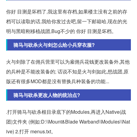
你好 目测是坏档了,我这里有存档,如果楼主没有之前的存
档可以读取的话,我给你发过去吧,留一下邮箱哈,现在的光
明与黑暗刚移植战团,Bug不少的 你好 目测是坏档。
骑马与砍杀火与剑怎么给小兵穿衣服?
火与剑除了在佣兵营里可以为雇佣兵花钱更改装备外,其他
的兵种是不能改装备的; 话说不知是火与剑如此,想战团,原
版还有很多MOD都是没有替换兵种装备的功能...
骑马与砍杀更改人物的统治点?
.打开骑马与砍杀根目录底下的Modules,再进入Native(战
团)文件夹 (例如:D:\\Mount&Blade Warband\\Modules\\Nat
ive) 2.打开 menus.txt。