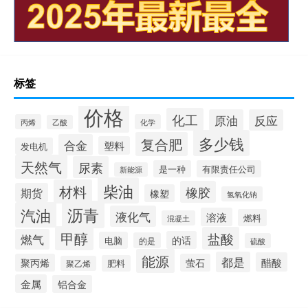
标签
价格
化工
原油
反应
丙烯
化学
乙酸
多少钱
复合肥
合金
塑料
发电机
天然气
尿素
是一种
有限责任公司
新能源
柴油
材料
橡胶
期货
橡塑
氢氧化钠
沥青
汽油
液化气
溶液
燃料
混凝土
甲醇
盐酸
燃气
的话
电脑
的是
硫酸
能源
都是
醋酸
聚丙烯
萤石
肥料
聚乙烯
金属
铝合金