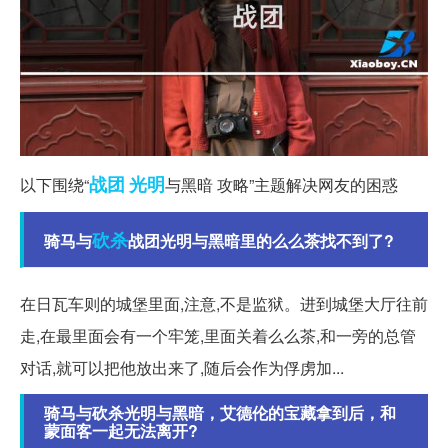
战团
光明
以下围绕“
与黑暗 攻略”主题解决网友的困惑
砍杀
骑马与
战团光明与黑暗里的么么茶找不到了?
在日瓦车则的城堡里面,注意,不是监狱。进到城堡大厅往前
走,在最里面会有一个牢笼,里面关着么么茶,和一旁的总管
对话,就可以把他放出来了,随后会作为俘虏加...
骑马与砍杀光明与黑暗，艾德伦的宝藏拿到后，和
蒙面客一起无法离开?