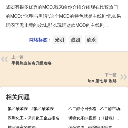
战团有很多优秀的MOD,我来给你介绍介绍现在比较热门
的MOD: “光明与黑暗”,这个MOD的特色就是主线剧情,如果
玩闷了无止境的攻城,那么玩玩这款MOD的主线剧...
网络标签：
光明
战团
砍杀
上一篇
手机热血传奇升级攻略
下一篇
fgo 第七章 攻略
相关问题
氟乙酰苯胺 - 2氟乙酰苯胺
乙二醇今日价格 - 乙二醇市场最新价格
深圳化工 - 深圳化工企业排名
斩魂女乐pk视频（《斩魂》之玩家分享女乐刷图加点方法视频）
描写画家的成语
丙烷管道 - 丙烷输送管道