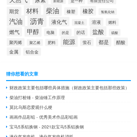
是一种
有限责任公司
新能源
柴油
材料
橡胶
期货
橡塑
氢氧化钠
沥青
汽油
液化气
溶液
燃料
混凝土
甲醇
盐酸
燃气
的话
电脑
的是
硫酸
能源
都是
醋酸
聚丙烯
萤石
肥料
聚乙烯
金属
铝合金
猜你想看的文章
财政政策主要包括哪些具体措施（财政政策主要包括那些政策）
柴油打桩锤 - 柴油锤工作原理
莫比乌斯恋爱观什么梗
画画作品彩铅 - 优秀美术作品彩铅画
宝马5系铝换钢 - 2021款宝马5系铝换钢
液化气发电机 - 液化气发电机消耗