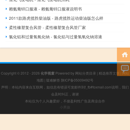
赖氨葡锌口服液 - 赖氨葡锌口服液说明书
2011款路虎揽胜柴油版 - 路虎揽胜运动柴油版怎么样
柔性橡塑复合风管 - 柔性橡塑复合风管厂家
氯化铝和过量氢氧化钠 - 氯化铝与过量氢氧化钠溶液
Copyright © 2012 - 2026
化学视窗
Powered by
网站分类目录
|
精选推荐文章
|
网站
地图
|
疑难解答
陕ICP备05009492号
声明：本站内容来自互联网，如信息有错误可发邮件到f_fb#foxmail.com说明，我们
会及时纠正，谢谢
本站仅为个人兴趣爱好，不接盈利性广告及商业合作
小男孩