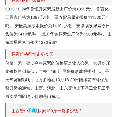
2015.12.24华鲁恒升尿素最新出厂价为1390元/。 鲁西化
工尿素价格为1388元/吨。 晋农贸易尿素报价为1530元/
吨。 安徽昊源尿素报价为1410元/吨。 安徽临泉尿素今日
售价为1410元/吨。 北方华锦尿素出厂价为1560元/吨。 山
东瑞星尿素市价为1380元/吨...
尿素价格行情走势今天
价格一天一变，今年尿素的价格更是让人心累，10月份尿
素价格再创新低，与去年“银十”最高价形成鲜明对比。 受
天气雾霾影响，北方多地在10月18-20日陆续发布环保预
警升级的通知。山西、河北、山东等地上下游工业开工率
再次受到影响，特别是山东地...
和顺
山西晋中
尿素100斤一袋多少钱？