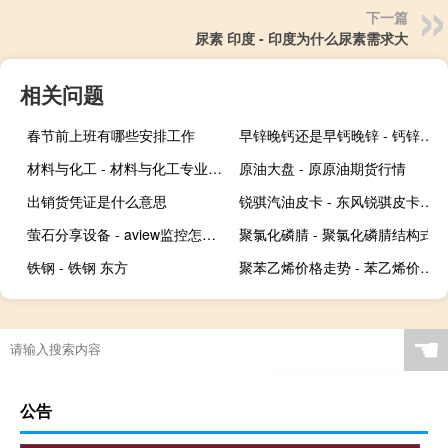
下一篇
尿素 印度 - 印度为什么尿素需求大
相关问题
春节前上班有哪些安排工作
早锌晚钙还是早钙晚锌 - 钙锌口服液和早锌晚钙
材料与化工 - 材料与化工专业硕士
原油大盘 - 原原油期货行情
出销货凭证是什么意思
锐骐汽油皮卡 - 东风锐骐皮卡报价
萤石分享设备 - aview监控怎么分享设备
聚氯化磷腈 - 聚氯化磷腈结构式
铁钢 - 铁钢 东方
聚苯乙烯价格走势 - 苯乙烯价格行情走势图
☚
公告